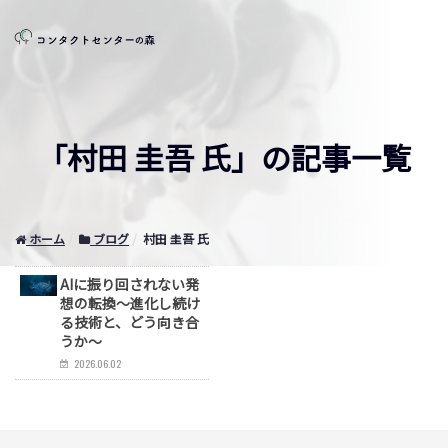
「村田 圭吾 氏」の記事一覧
ホーム
ブログ
村田 圭吾 氏
AIに振り回されない発
想の転換～進化し続け
る技術と、どう向き合
うか～
2026.06.02