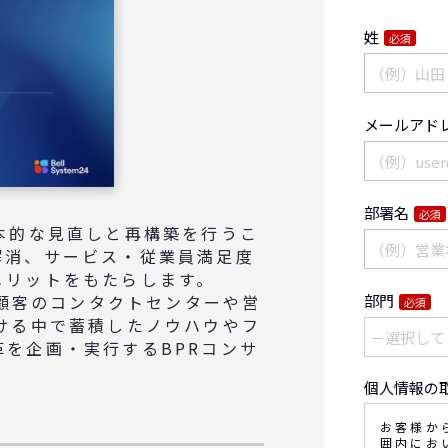
姓
必須
メールアド
部署名
必須
本的な見直しと再構築を行うこ
解消、サービス・従業員満足度
メリットをもたらします。
部門
の顧客のコンタクトセンターや営
必須
ける中で蓄積したノウハウやフ
を企画・実行するBPRコンサ
個人情報の
お客様か
囲内にお