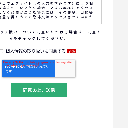
（当ウェブサイトへの入力を含みます）により個
取得させていただく場合、又はお客様にアクセス
ただく必要が生じた場合には、その都度、目的等
同意を得たうえで取得又はアクセスさせていただ
取り扱いについて同意いただける場合は、同意す
話内容の確認や応対品質の評価・研修を通じて顧
るをチェックしてください。
向上を図るために、お客様との通話内容を書面、
電子的方法により記録させていただくことがあり
個人情報の取り扱いに同意する
必須
報の利用目的
お問い合わせいただいた内容やご相談に対応するため
商品・サービスの提案、商談、契約の履行、その他業
な事務連絡を行うため
ご要望いただいた資料の発送や確認した結果をお客様
るため
ダイレクトメール、電子メール、電話等による商品・
に関する情報の提供やイベント、セミナー、展示
案内をするため
客サービスの向上や新サービスの研究開発に活かすた
る個人データの項目