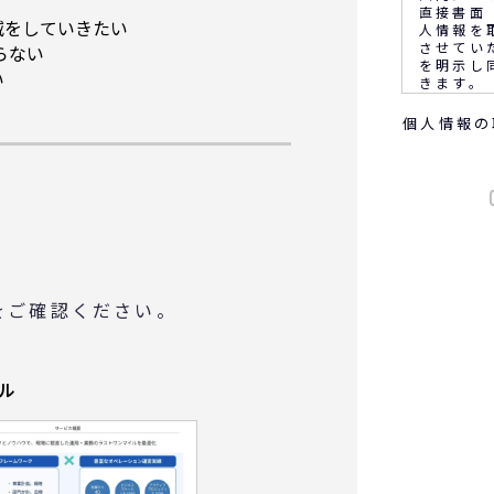
直接書面
減をしていきたい
人情報を
させてい
らない
を明示し
い
きます。
個人情報の
なお、通
客満足の
音声又は
ます。
◆個人情
(1) 
(2) 
務上必要
をご確認ください。
(3) 
に報告す
(4) 
サービス
会等のご
ル
(5)顧
め
◆取得す