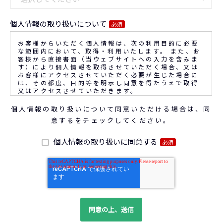
個人情報の取り扱いについて
必須
お客様からいただく個人情報は、次の利用目的に必要
な範囲内において、取得・利用いたします。 また、お
客様から直接書面（当ウェブサイトへの入力を含みま
す）により個人情報を取得させていただく場合、又は
お客様にアクセスさせていただく必要が生じた場合に
は、その都度、目的等を明示し同意を得たうえで取得
又はアクセスさせていただきます。
個人情報の取り扱いについて同意いただける場合は、同
なお、通話内容の確認や応対品質の評価・研修を通じ
意するをチェックしてください。
て顧客満足の向上を図るために、お客様との通話内容
を書面、音声又は電子的方法により記録させていただ
くことがあります。
個人情報の取り扱いに同意する
必須
◆個人情報の利用目的
(1) お問い合わせいただいた内容やご相談に対応する
ため
(2) 商品・サービスの提案、商談、契約の履行、その
他業務上必要な事務連絡を行うため
(3) ご要望いただいた資料の発送や確認した結果をお
客様に報告するため
(4) ダイレクトメール、電子メール、電話等による商