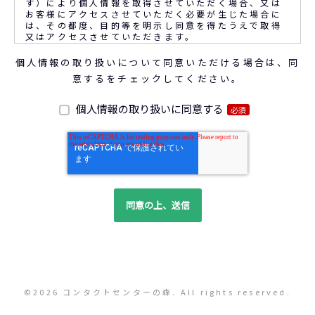
す）により個人情報を取得させていただく場合、又は
お客様にアクセスさせていただく必要が生じた場合に
は、その都度、目的等を明示し同意を得たうえで取得
又はアクセスさせていただきます。
個人情報の取り扱いについて同意いただける場合は、同
なお、通話内容の確認や応対品質の評価・研修を通じ
意するをチェックしてください。
て顧客満足の向上を図るために、お客様との通話内容
を書面、音声又は電子的方法により記録させていただ
くことがあります。
個人情報の取り扱いに同意する
必須
◆個人情報の利用目的
(1) お問い合わせいただいた内容やご相談に対応する
ため
(2) 商品・サービスの提案、商談、契約の履行、その
他業務上必要な事務連絡を行うため
(3) ご要望いただいた資料の発送や確認した結果をお
客様に報告するため
(4) ダイレクトメール、電子メール、電話等による商
品・サービスに関する情報の提供やイベント、セミナ
ー、展示会等のご案内をするため
(5)顧客サービスの向上や新サービスの研究開発に活か
すため
©2026 コンタクトセンターの森. All rights reserved.
◆取得する個人データの項目
所属組織名（会社名・団体名等）、氏名、部署、役