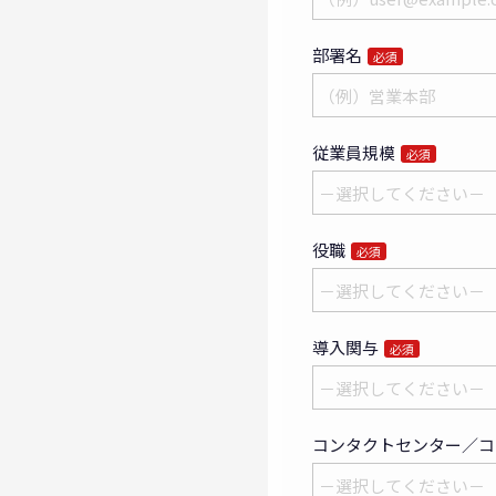
部署名
必須
従業員規模
必須
役職
必須
導入関与
必須
コンタクトセンター／コ