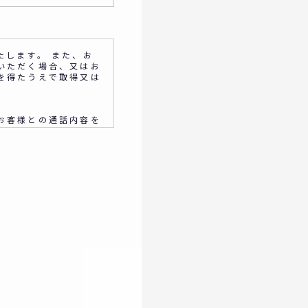
たします。 また、お
いただく場合、又はお
を得たうえで取得又は
お客様との通話内容を
してください。
め
供やイベント、セミナ
ilアドレス