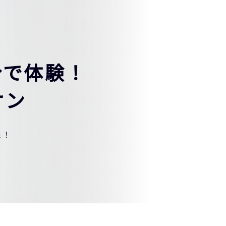
分で体験！
オン
践！