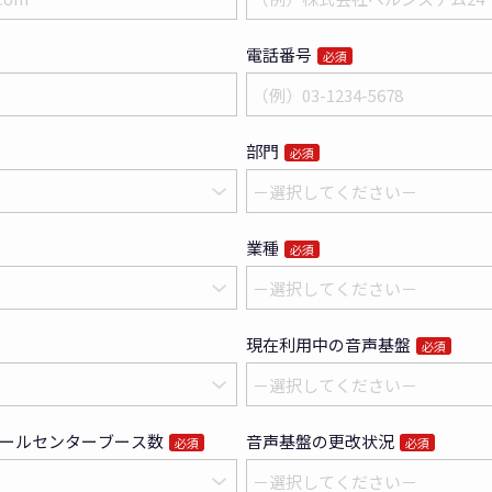
電話番号
必須
部門
必須
業種
必須
現在利用中の音声基盤
必須
ールセンターブース数
音声基盤の更改状況
必須
必須