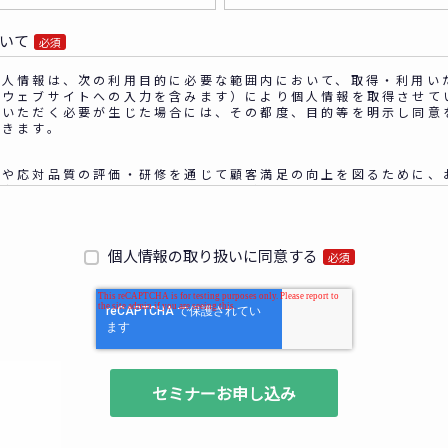
いて
必須
人情報は、次の利用目的に必要な範囲内において、取得・利用い
当ウェブサイトへの入力を含みます）により個人情報を取得させて
ていただく必要が生じた場合には、その都度、目的等を明示し同意
だきます。
認や応対品質の評価・研修を通じて顧客満足の向上を図るために、
的方法により記録させていただくことがあります。
り扱いについて同意いただける場合は、同意するをチェック
個人情報の取り扱いに同意する
必須
いただいた内容やご相談に対応するため
スの提案、商談、契約の履行、その他業務上必要な事務連絡を行うた
いた資料の発送や確認した結果をお客様に報告するため
ール、電子メール、電話等による商品・サービスに関する情報の提
内をするため
向上や新サービスの研究開発に活かすため
の項目
団体名等）、氏名、部署、役職、業種、ご住所、電話番号、E-Ma