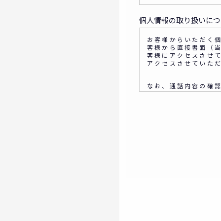
個人情報の取り扱いにつ
お客様からいただく個
客様から直接書面（
客様にアクセスさせ
アクセスさせていた
なお、通話内容の確
書面、音声又は電子
個人情報の取
◆個人情報の利用目的
(1) お問い合わせ
(2) 商品・サービ
(3) ご要望いただ
(4) ダイレクトメ
ー、展示会等のご案
(5)顧客サービスの
◆取得する個人データ
所属組織名（会社名・