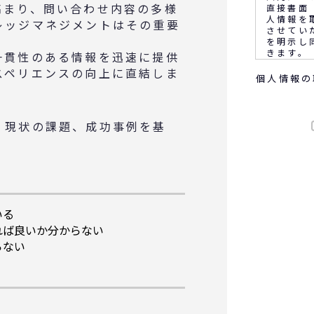
高まり、問い合わせ内容の多様
直接書面
人情報を
レッジマネジメントはその重要
させてい
を明示し
きます。
一貫性のある情報を迅速に提供
スペリエンスの向上に直結しま
個人情報の
なお、通
客満足の
音声又は
ます。
、現状の課題、成功事例を基
。
◆個人情
(1) 
(2) 
務上必要
(3) 
いる
に報告す
(4) 
れば良いか分からない
サービス
らない
会等のご
(5)顧
め
◆取得す