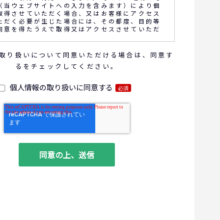
（当ウェブサイトへの入力を含みます）により個
取得させていただく場合、又はお客様にアクセス
ただく必要が生じた場合には、その都度、目的等
同意を得たうえで取得又はアクセスさせていただ
取り扱いについて同意いただける場合は、同意す
話内容の確認や応対品質の評価・研修を通じて顧
るをチェックしてください。
向上を図るために、お客様との通話内容を書面、
電子的方法により記録させていただくことがあり
個人情報の取り扱いに同意する
必須
報の利用目的
お問い合わせいただいた内容やご相談に対応するため
商品・サービスの提案、商談、契約の履行、その他業
な事務連絡を行うため
ご要望いただいた資料の発送や確認した結果をお客様
るため
ダイレクトメール、電子メール、電話等による商品・
に関する情報の提供やイベント、セミナー、展示
案内をするため
客サービスの向上や新サービスの研究開発に活かすた
る個人データの項目