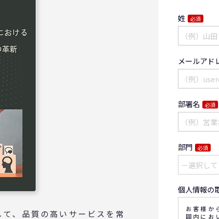
姓
必須
メールアド
部署名
必須
部門
必須
個人情報の
お客様か
して、品質の高いサービスを常
囲内にお