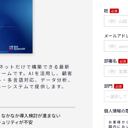
姓
必須
メールアド
部署名
必須
ターネットだけで構築できる最新
ームです。AIを活用し、顧客
ル・多言語対応、データ分析、
部門
単一システムで提供します。
必須
個人情報の
、なかなか導入検討が進まない
キュリティが不安
お客様か
囲内にお