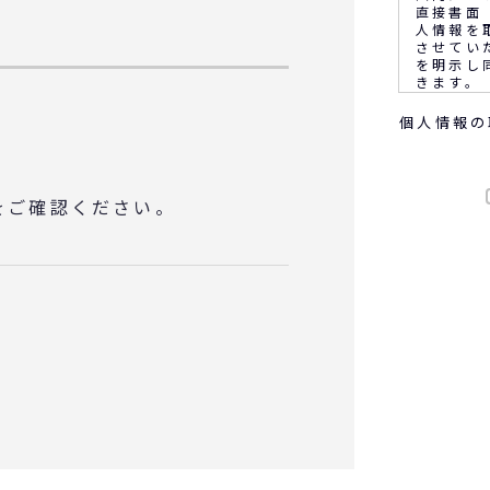
直接書面
人情報を
させてい
を明示し
きます。
個人情報の
なお、通
客満足の
音声又は
ます。
をご確認ください。
◆個人情
(1) 
(2) 
務上必要
(3) 
に報告す
(4) 
サービス
会等のご
(5)顧
め
◆取得す