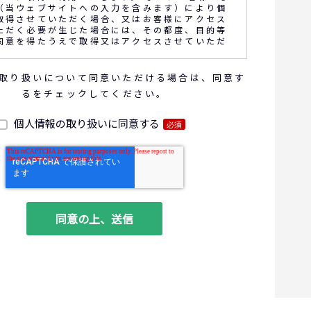
（当ウェブサイトへの入力を含みます）により個
取得させていただく場合、又はお客様にアクセス
ただく必要が生じた場合には、その都度、目的等
同意を得たうえで取得又はアクセスさせていただ
取り扱いについて同意いただける場合は、同意す
話内容の確認や応対品質の評価・研修を通じて顧
るをチェックしてください。
向上を図るために、お客様との通話内容を書面、
電子的方法により記録させていただくことがあり
個人情報の取り扱いに同意する
必須
報の利用目的
お問い合わせいただいた内容やご相談に対応するため
商品・サービスの提案、商談、契約の履行、その他業
な事務連絡を行うため
ご要望いただいた資料の発送や確認した結果をお客様
るため
ダイレクトメール、電子メール、電話等による商品・
に関する情報の提供やイベント、セミナー、展示
案内をするため
客サービスの向上や新サービスの研究開発に活かすた
る個人データの項目