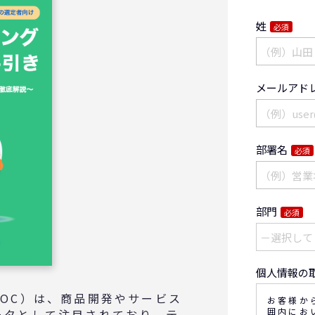
姓
必須
メールアド
部署名
必須
部門
必須
個人情報の
OC）は、商品開発やサービス
お客様か
囲内にお
ータとして注目されており、テ