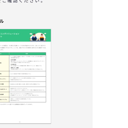
をご確認ください。
所属組織
種、ご住所
◆個人情
ル
当社は下
共同して
① 共同利
株式会社
株式会社
ポリシー
株式会社
株式会社
ご覧くだ
② 共同で
所属組織
種、ご住所
③ 共同し
・お問い