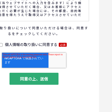
（当ウェブサイトへの入力を含みます）により個
取得させていただく場合、又はお客様にアクセス
ただく必要が生じた場合には、その都度、目的等
同意を得たうえで取得又はアクセスさせていただ
取り扱いについて同意いただける場合は、同意す
話内容の確認や応対品質の評価・研修を通じて顧
るをチェックしてください。
向上を図るために、お客様との通話内容を書面、
電子的方法により記録させていただくことがあり
個人情報の取り扱いに同意する
必須
報の利用目的
お問い合わせいただいた内容やご相談に対応するため
商品・サービスの提案、商談、契約の履行、その他業
な事務連絡を行うため
ご要望いただいた資料の発送や確認した結果をお客様
るため
ダイレクトメール、電子メール、電話等による商品・
に関する情報の提供やイベント、セミナー、展示
案内をするため
客サービスの向上や新サービスの研究開発に活かすた
る個人データの項目