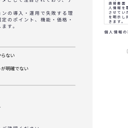
直接書面
。
人情報を
ョンの導入・運用で失敗する理
させてい
を明示し
選定のポイント、機能・価格・
きます。
します。
個人情報の
なお、通
客満足の
音声又は
ます。
からない
◆個人情
トが明確でない
(1) 
(2) 
務上必要
(3) 
に報告す
(4) 
サービス
会等のご
(5)顧
ト
め
◆取得す