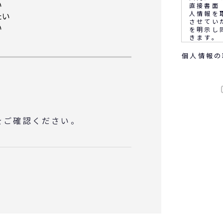
い
直接書面
人情報を
たい
させてい
い
を明示し
きます。
個人情報の
なお、通
客満足の
音声又は
ます。
◆個人情
をご確認ください。
(1) 
(2) 
務上必要
(3) 
に報告す
(4) 
サービス
会等のご
(5)顧
め
◆取得す