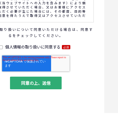
（当ウェブサイトへの入力を含みます）により個
取得させていただく場合、又はお客様にアクセス
ただく必要が生じた場合には、その都度、目的等
同意を得たうえで取得又はアクセスさせていただ
取り扱いについて同意いただける場合は、同意す
話内容の確認や応対品質の評価・研修を通じて顧
るをチェックしてください。
向上を図るために、お客様との通話内容を書面、
電子的方法により記録させていただくことがあり
個人情報の取り扱いに同意する
必須
報の利用目的
お問い合わせいただいた内容やご相談に対応するため
商品・サービスの提案、商談、契約の履行、その他業
な事務連絡を行うため
ご要望いただいた資料の発送や確認した結果をお客様
るため
ダイレクトメール、電子メール、電話等による商品・
に関する情報の提供やイベント、セミナー、展示
案内をするため
客サービスの向上や新サービスの研究開発に活かすた
る個人データの項目