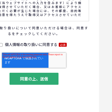
（当ウェブサイトへの入力を含みます）により個
取得させていただく場合、又はお客様にアクセス
ただく必要が生じた場合には、その都度、目的等
同意を得たうえで取得又はアクセスさせていただ
取り扱いについて同意いただける場合は、同意す
話内容の確認や応対品質の評価・研修を通じて顧
るをチェックしてください。
向上を図るために、お客様との通話内容を書面、
電子的方法により記録させていただくことがあり
個人情報の取り扱いに同意する
必須
報の利用目的
お問い合わせいただいた内容やご相談に対応するため
商品・サービスの提案、商談、契約の履行、その他業
な事務連絡を行うため
ご要望いただいた資料の発送や確認した結果をお客様
るため
ダイレクトメール、電子メール、電話等による商品・
に関する情報の提供やイベント、セミナー、展示
案内をするため
客サービスの向上や新サービスの研究開発に活かすた
る個人データの項目