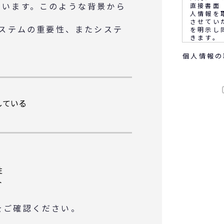
ています。このような背景から
直接書面
人情報を
させてい
システムの重要性、またシステ
を明示し
きます。
。
個人情報の
なお、通
客満足の
音声又は
ます。
している
◆個人情
(1) 
(2) 
務上必要
(3) 
に報告す
(4) 
サービス
性
会等のご
ト
(5)顧
め
をご確認ください。
◆取得す