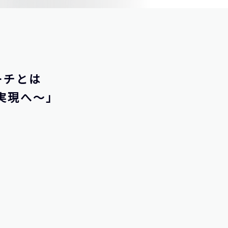
ーチとは
実現へ～」
。