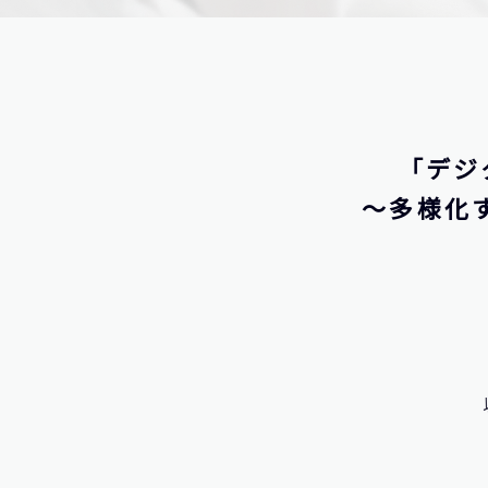
「デジ
～多様化