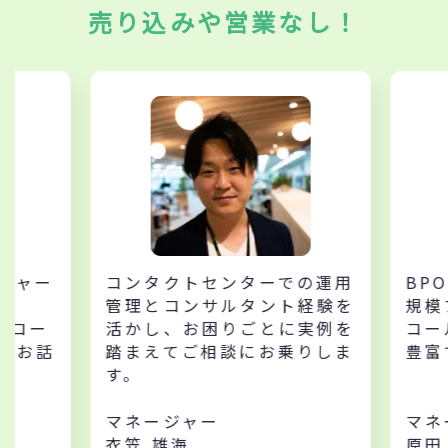
売り込みや営業なし！
コンタクトセンターでの運用
BPO業務プ
管理とコンサルタント経験を
規模プロジェ
活かし、お困りごとに実例を
コールリーズ
踏まえてご相談にお乗りしま
豊富です。
す。
マネージャー
マネージャー
衣笠 雄海
原田 雅敏