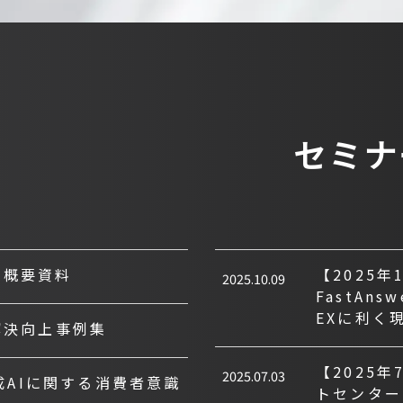
セミナ
製品概要資料
【2025年
2025.10.09
FastAn
EXに利く
解決向上事例集
【2025
2025.07.03
成AIに関する消費者意識
トセンター