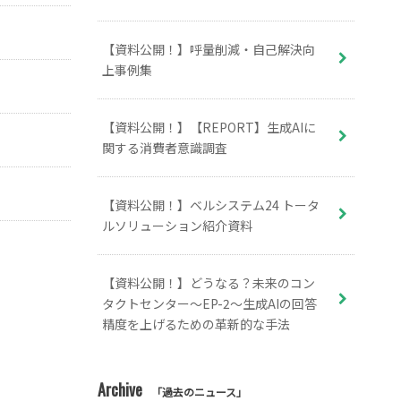
【資料公開！】呼量削減・自己解決向
上事例集
【資料公開！】【REPORT】生成AIに
関する消費者意識調査
【資料公開！】ベルシステム24 トータ
ルソリューション紹介資料
【資料公開！】どうなる？未来のコン
タクトセンター～EP-2～生成AIの回答
精度を上げるための革新的な手法
Archive
「過去のニュース」