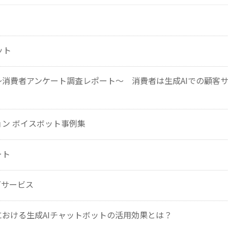
ット
消費者アンケート調査レポート～ 消費者は生成AIでの顧客
ン ボイスボット事例集
ート
グサービス
おける生成AIチャットボットの活用効果とは？