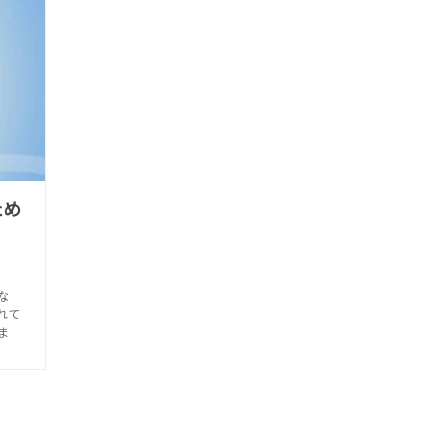
ため
な
れて
ま