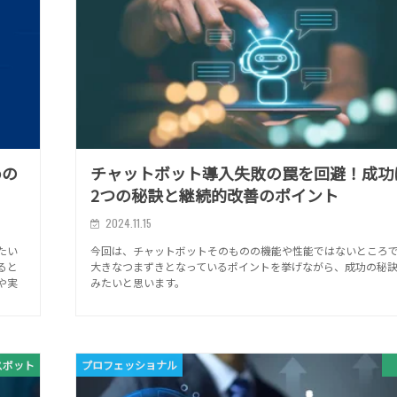
めの
チャットボット導入失敗の罠を回避！成功
2つの秘訣と継続的改善のポイント
2024.11.15
たい
今回は、チャットボットそのものの機能や性能ではないところ
ると
大きなつまずきとなっているポイントを挙げながら、成功の秘訣
や実
みたいと思います。
スボット
プロフェッショナル