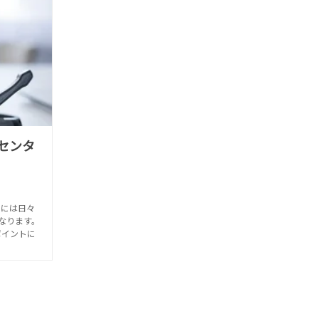
センタ
めには日々
なります。
ポイントに