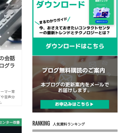
の会話
ログラ
ォーマー育
グや音声分
す。
RANKING
センター改善
人気資料ランキング