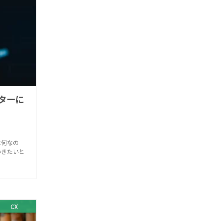
ターに
は何なの
いきたいと
CX