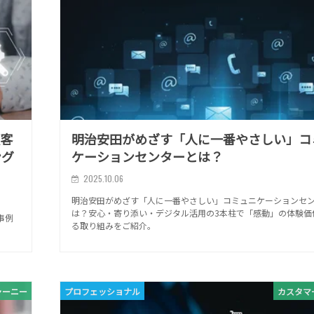
顧客
明治安田がめざす「人に一番やさしい」コ
ング
ケーションセンターとは？
2025.10.06
明治安田がめざす「人に一番やさしい」コミュニケーションセ
は？安心・寄り添い・デジタル活用の3本柱で「感動」の体験価
事例
る取り組みをご紹介。
ャーニー
プロフェッショナル
カスタマ