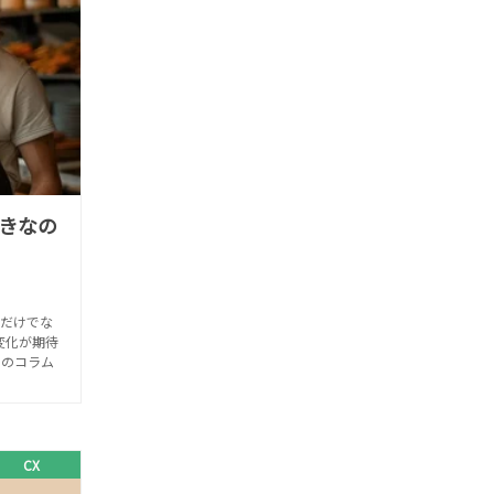
きなの
上だけでな
変化が期待
このコラム
CX