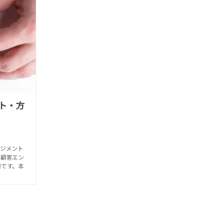
ト・方
ジメント
。顧客エン
標です。本