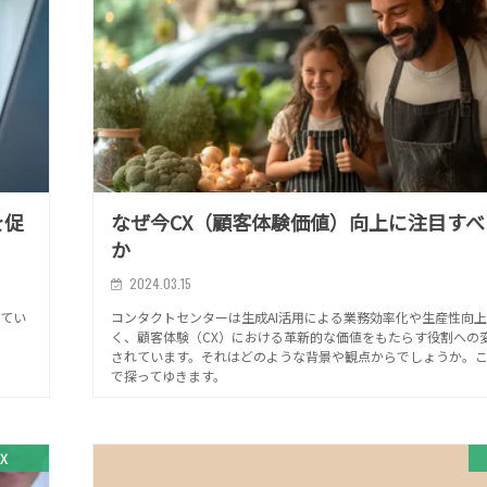
を促
なぜ今CX（顧客体験価値）向上に注目すべ
か
2024.03.15
れてい
コンタクトセンターは生成AI活用による業務効率化や生産性向
く、顧客体験（CX）における革新的な価値をもたらす役割への
されています。それはどのような背景や観点からでしょうか。
で探ってゆきます。
X