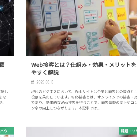
顧
Web接客とは？仕組み・効果・メリットを
やすく解説
2023.05.15
意味し
現代のビジネスにおいて、Webサイトは企業と顧客との接点と
まな
役割を果たしています。Web接客とは、オンラインでの接客・
略、
であり、効果的なWeb接客を行うことで、顧客体験の向上やコ
ン率の向上につながります。本記事では...
ハウ
課題・ソ