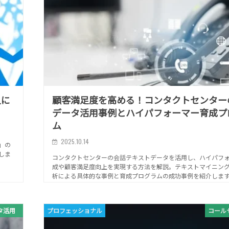
人に
顧客満足度を高める！コンタクトセンター
データ活用事例とハイパフォーマー育成プ
ム
2025.10.14
」の
しま
コンタクトセンターの会話テキストデータを活用し、ハイパフ
成や顧客満足度向上を実現する方法を解説。テキストマイニン
析による具体的な事例と育成プログラムの成功事例を紹介しま
タ活用
プロフェッショナル
コール