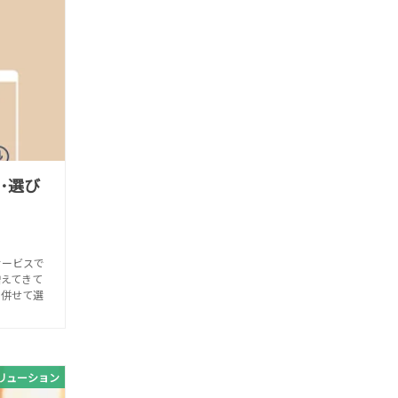
･選び
サービスで
増えてきて
と併せて選
リューション