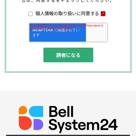
合は、同意するをチェックしてください。
なお、通話内容の確認や応対品質の評価・研
修を通じて顧客満足の向上を図るために、お
客様との通話内容を書面、音声又は電子的方
個人情報の取り扱いに同意する
*
法により記録させていただくことがありま
す。
◆個人情報の利用目的
(1) お問い合わせいただいた内容やご相談に
対応するため
(2) 商品・サービスの提案、商談、契約の履
行、その他業務上必要な事務連絡を行うため
(3) ご要望いただいた資料の発送や確認した
結果をお客様に報告するため
(4) ダイレクトメール、電子メール、電話等
による商品・サービスに関する情報の提供や
イベント、セミナー、展示会等のご案内をす
るため
(5)顧客サービスの向上や新サービスの研究開
発に活かすため
◆取得する個人データの項目
所属組織名（会社名・団体名等）、氏名、部
署、役職、業種、ご住所、電話番号、E-Mail
アドレス