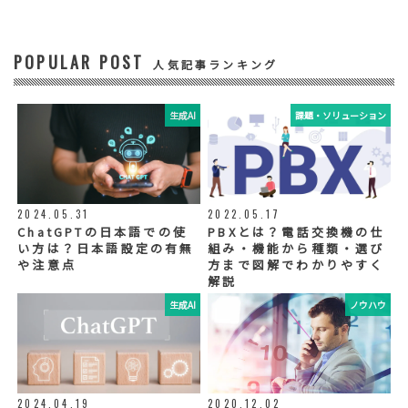
ビスに関する情報の提供やイベント、セミナ
ー、展示会等のご案内をするため
POPULAR POST
④ 個人データの管理について責任を有する者
人気記事ランキング
リードプラス株式会社
生成AI
課題・ソリューション
⑤ 取得方法
当社ウェブサイトへの入力
◆個人情報の外部委託
利用目的の範囲内で、お客様の個人情報を当
2024.05.31
2022.05.17
社グループ会社や委託業者が使用することが
ChatGPTの日本語での使
PBXとは？電話交換機の仕
ございます。個人情報を委託する場合は、当
い方は？日本語設定の有無
組み・機能から種類・選び
社が規定する基準を満たす委託業者を選定
や注意点
方まで図解でわかりやすく
し、適切な取扱いが行われるよう管理・監督
解説
いたします。
生成AI
ノウハウ
◆個人情報の提示の任意性
お問い合わせ内容、お申込み内容について
は、電話や電子メールでご回答・ご連絡をさ
せていただきますので、必須項目についてご
記入をお願いいたします。
2024.04.19
2020.12.02
個人情報の記入（ウェブサイトへの入力を含