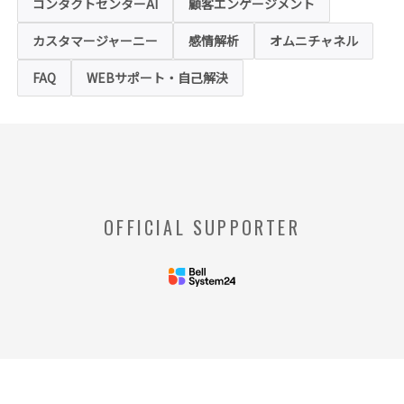
コンタクトセンターAI
顧客エンゲージメント
お客様は、ウェブブラウザの設定変更によ
り、クッキーの受け取り拒否や警告の表示を
させることが可能ですが、クッキーの受け取
カスタマージャーニー
感情解析
オムニチャネル
りを拒否された場合、本ホームページにおい
て提供するサービスの一部をご利用できない
FAQ
WEBサポート・自己解決
場合がありますのでご了承ください。
※【クッキー】
ウェブサイトを管理するウェブサーバとご利
用者のウェブブラウザとの間で相互にやりと
りされる情報のことをいいます。
※【Webビーコン】
OFFICIAL SUPPORTER
お客様のコンピュータからのアクセス状況を
収集し、特定のWebページの使用率等に関す
る統計を取得できる技術のことをいいます。
◆当社の個人情報の管理者およびお問い合わせ窓
口
＜管理者＞
リードプラス株式会社 個人情
報保護管理者 情報化推進部部
長
＜個人情報に関するお問い合わ