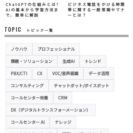
む）は任意ですが、「必須入力項目」に正し
ChatGPTの仕組みとは?
ビジネス電話をかける時間
くご記入いただけない場合は、商品・サービ
AIの基本から学習方法ま
帯に関する一般常識やマナ
ス等を適切にご提供できない場合がございま
で、簡単に解説
ーとは？
す。
TOPIC
トピック一覧
◆セキュリティについて
当社運営のホームページ（以下、「本ホーム
ページ」といいます。）では、お客様の個人
情報保護のため、お問い合わせ、お申込み等
ノウハウ
プロフェッショナル
でご提供いただく個人情報は「SSL（Secure
Sockets Layer）」というデータ暗号化技術
課題・ソリューション
生成AI
トレンド
により保護されます。SSLに対応していない
ブラウザをご利用の場合は、本ホームページ
にアクセスできなくなることや情報の入力が
PBX/CTI
CX
VOC/音声認識
データ活用
できない場合があります。
コンサルティング
チャットボット/ボイスボット
◆クッキー（Cookie）およびWebビーコン（クリ
アGIF）の利用
コールセンター改善
CRM
本ホームページの一部では、本サービスの運
用状況の把握や利便性の向上を図るため、
DX（デジタルトランスフォーメーション）
「クッキー」および「webビーコン」という
技術を利用し情報を収集する場合があります
コールセンター AI
ナレッジ
が、これによりお客様のお名前、ご住所、電
話番号、メールアドレス等の個人を特定する
ような情報を取得することはございません。