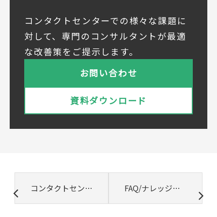
◆個人情報の共同利用
当社は下記会社との間で、お客様の個人情報
コンタクトセンターでの様々な課題に
を次のとおり共同して利用いたします。
対して、専門のコンサルタントが最適
① 共同利用する者の範囲
な改善策をご提示します。
株式会社ベルシステム24ホールディングス
株式会社ベルシステム24ホールディングスの
お問い合わせ
プライバシーポリシーは
こちら
をご覧ください
株式会社ベルシステム24
資料ダウンロード
株式会社ベルシステム24のプライバシーポリ
シーは
こちら
をご覧ください
② 共同で利用される個人データの項目
所属組織名（会社名・団体名等）、氏名、部
署、役職、業種、ご住所、電話番号、E-Mail
アドレス
③ 共同して利用する者の利用目的
コンタクトセンターがSNSの“界隈”を把握。顧客理解において重要性を増すソーシャルリスニングとは？
FAQ/ナレッジシステムの価値が高まり続ける理由（後編）～生成AI時代におけるFAQ/ナレッジシステムの普遍的価値～
・お問い合わせいただいた内容やご相談に対
応するため
・電話、または電子メールによる商品・サー