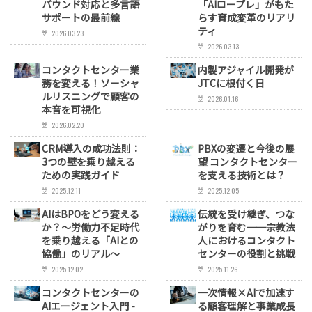
バウンド対応と多言語
「AIロープレ」がもた
サポートの最前線
らす育成変革のリアリ
ティ
2026.03.23
2026.03.13
コンタクトセンター業
内製アジャイル開発が
務を変える！ソーシャ
JTCに根付く日
ルリスニングで顧客の
2026.01.16
本音を可視化
2026.02.20
CRM導入の成功法則：
PBXの変遷と今後の展
3つの壁を乗り越える
望 コンタクトセンター
ための実践ガイド
を支える技術とは？
2025.12.11
2025.12.05
AIはBPOをどう変える
伝統を受け継ぎ、つな
か？〜労働力不足時代
がりを育む──宗教法
を乗り越える「AIとの
人におけるコンタクト
協働」のリアル〜
センターの役割と挑戦
2025.12.02
2025.11.26
コンタクトセンターの
一次情報×AIで加速す
AIエージェント入門 -
る顧客理解と事業成長