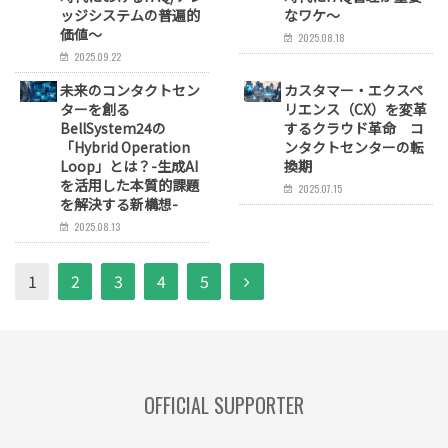
ッジシステムの普遍的
なワケ～
価値～
2025.08.18
2025.09.22
未来のコンタクトセン
カスタマー・エクスペ
ターを創る
リエンス（CX）を変革
BellSystem24の
するクラウド革命 コ
「Hybrid Operation
ンタクトセンターの転
Loop」とは？-生成AI
換期
を活用した本質的課題
2025.07.15
を解決する新構想-
2025.08.13
1
2
3
4
5
OFFICIAL SUPPORTER