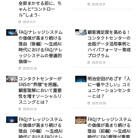
全部まかせる前に、ち
2025.10.27
ゃんと“コントロー
ル”しよう-
2025.11.11
FAQ/ナレッジシステム
顧客満足度を高める！
の価値が高まり続ける
コンタクトセンターの
理由（後編）～生成AI
会話データ活用事例と
時代におけるFAQ/ナレ
ハイパフォーマー育成
ッジシステムの普遍的
プログラム
価値～
2025.10.14
2025.10.20
コンタクトセンターが
明治安田がめざす「人
SNSの“界隈”を把握。
に一番やさしい」コミ
顧客理解において重要
ュニケーションセンタ
性を増すソーシャルリ
ーとは？
スニングとは？
2025.10.06
2025.10.10
FAQ/ナレッジシステム
FAQ/ナレッジシステム
の価値が高まり続ける
の価値が高まり続ける
理由（中編） ～生成AI
理由（前編）～生成AI
時代におけるFAQ/ナレ
時代にFAQ管理が重要