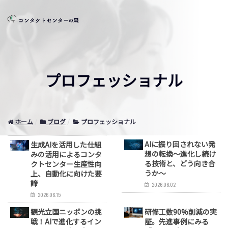
プロフェッショナル
ホーム
ブログ
プロフェッショナル
AIに振り回されない発
生成AIを活用した仕組
想の転換～進化し続け
みの活用によるコンタ
る技術と、どう向き合
クトセンター生産性向
うか～
上、自動化に向けた要
諦
2026.06.02
2026.06.15
観光立国ニッポンの挑
研修工数90%削減の実
戦！AIで進化するイン
証。先進事例にみる