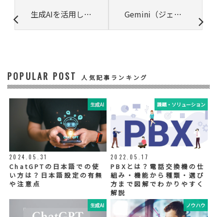
③ 共同して利用する者の利用目的
生成AIを活用したプロダクト開発
Gemini（ジェミニ）とは？モデル別の特徴や料金について解説【2025年最新版：Gemini 3 Pro対応】
・お問い合わせいただいた内容やご相談に対
応するため
・電話、または電子メールによる商品・サー
ビスに関する情報の提供やイベント、セミナ
ー、展示会等のご案内をするため
POPULAR POST
④ 個人データの管理について責任を有する者
人気記事ランキング
リードプラス株式会社
生成AI
課題・ソリューション
⑤ 取得方法
当社ウェブサイトへの入力
◆個人情報の外部委託
利用目的の範囲内で、お客様の個人情報を当
2024.05.31
2022.05.17
社グループ会社や委託業者が使用することが
ChatGPTの日本語での使
PBXとは？電話交換機の仕
ございます。個人情報を委託する場合は、当
い方は？日本語設定の有無
組み・機能から種類・選び
社が規定する基準を満たす委託業者を選定
や注意点
方まで図解でわかりやすく
し、適切な取扱いが行われるよう管理・監督
解説
いたします。
生成AI
ノウハウ
◆個人情報の提示の任意性