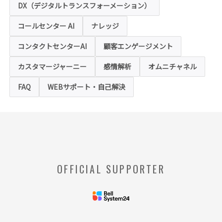
用状況の把握や利便性の向上を図るため、
DX（デジタルトランスフォーメーション）
「クッキー」および「webビーコン」という
技術を利用し情報を収集する場合があります
コールセンター AI
ナレッジ
が、これによりお客様のお名前、ご住所、電
話番号、メールアドレス等の個人を特定する
ような情報を取得することはございません。
コンタクトセンターAI
顧客エンゲージメント
お客様は、ウェブブラウザの設定変更によ
り、クッキーの受け取り拒否や警告の表示を
させることが可能ですが、クッキーの受け取
カスタマージャーニー
感情解析
オムニチャネル
りを拒否された場合、本ホームページにおい
て提供するサービスの一部をご利用できない
FAQ
WEBサポート・自己解決
場合がありますのでご了承ください。
※【クッキー】
ウェブサイトを管理するウェブサーバとご利
用者のウェブブラウザとの間で相互にやりと
りされる情報のことをいいます。
※【Webビーコン】
OFFICIAL SUPPORTER
お客様のコンピュータからのアクセス状況を
収集し、特定のWebページの使用率等に関す
る統計を取得できる技術のことをいいます。
◆当社の個人情報の管理者およびお問い合わせ窓
口