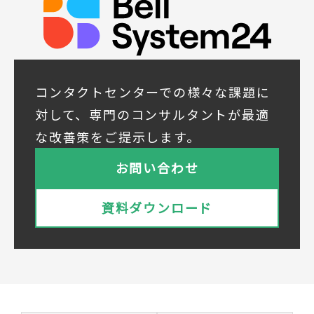
◆取得する個人データの項目
所属組織名（会社名・団体名等）、氏名、部
署、役職、業種、ご住所、電話番号、E-Mail
アドレス
◆個人情報の共同利用
当社は下記会社との間で、お客様の個人情報
コンタクトセンターでの様々な課題に
を次のとおり共同して利用いたします。
対して、専門のコンサルタントが最適
① 共同利用する者の範囲
な改善策をご提示します。
株式会社ベルシステム24ホールディングス
株式会社ベルシステム24ホールディングスの
お問い合わせ
プライバシーポリシーは
こちら
をご覧ください
株式会社ベルシステム24
資料ダウンロード
株式会社ベルシステム24のプライバシーポリ
シーは
こちら
をご覧ください
② 共同で利用される個人データの項目
所属組織名（会社名・団体名等）、氏名、部
署、役職、業種、ご住所、電話番号、E-Mail
アドレス