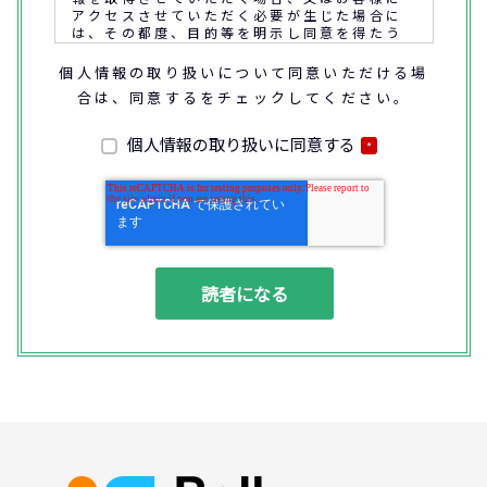
アクセスさせていただく必要が生じた場合に
は、その都度、目的等を明示し同意を得たう
えで取得又はアクセスさせていただきます。
個人情報の取り扱いについて同意いただける場
合は、同意するをチェックしてください。
なお、通話内容の確認や応対品質の評価・研
修を通じて顧客満足の向上を図るために、お
客様との通話内容を書面、音声又は電子的方
個人情報の取り扱いに同意する
*
法により記録させていただくことがありま
す。
◆個人情報の利用目的
(1) お問い合わせいただいた内容やご相談に
対応するため
(2) 商品・サービスの提案、商談、契約の履
行、その他業務上必要な事務連絡を行うため
(3) ご要望いただいた資料の発送や確認した
結果をお客様に報告するため
(4) ダイレクトメール、電子メール、電話等
による商品・サービスに関する情報の提供や
イベント、セミナー、展示会等のご案内をす
るため
(5)顧客サービスの向上や新サービスの研究開
発に活かすため