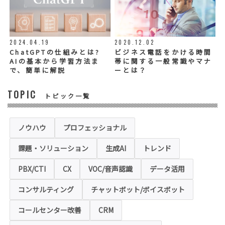
お問い合わせ内容、お申込み内容について
は、電話や電子メールでご回答・ご連絡をさ
せていただきますので、必須項目についてご
記入をお願いいたします。
2024.04.19
2020.12.02
個人情報の記入（ウェブサイトへの入力を含
む）は任意ですが、「必須入力項目」に正し
ChatGPTの仕組みとは?
ビジネス電話をかける時間
くご記入いただけない場合は、商品・サービ
AIの基本から学習方法ま
帯に関する一般常識やマナ
ス等を適切にご提供できない場合がございま
で、簡単に解説
ーとは？
す。
TOPIC
トピック一覧
◆セキュリティについて
当社運営のホームページ（以下、「本ホーム
ページ」といいます。）では、お客様の個人
情報保護のため、お問い合わせ、お申込み等
ノウハウ
プロフェッショナル
でご提供いただく個人情報は「SSL（Secure
Sockets Layer）」というデータ暗号化技術
課題・ソリューション
生成AI
トレンド
により保護されます。SSLに対応していない
ブラウザをご利用の場合は、本ホームページ
にアクセスできなくなることや情報の入力が
PBX/CTI
CX
VOC/音声認識
データ活用
できない場合があります。
コンサルティング
チャットボット/ボイスボット
◆クッキー（Cookie）およびWebビーコン（クリ
アGIF）の利用
コールセンター改善
CRM
本ホームページの一部では、本サービスの運