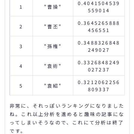
0.4041504539
1
"
曹操
"
559014
0.3645265888
2
"
曹丕
"
456551
0.3488326848
3
"
孫権
"
249027
0.3326848249
4
"
袁術
"
027237
0.3212062256
5
"
袁紹
"
809337
非常に、それっぽいランキングになりました
ね。これ以上分析を進めると趣味の記事にな
ってしまいそうなので、これにて分析は終了
です。