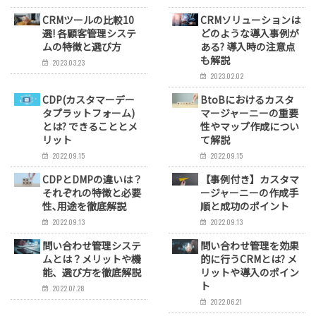
CRMツールの比較10
CRMソリューションは
選! 各顧客管理システ
どのような導入事例が
ムの特徴と選び方
ある? 導入時の注意点
も解説
2023.03.23
2023.02.02
CDP(カスタマーデー
BtoBにおけるカスタ
タプラットフォーム)
マージャーニーの重要
とは? できることとメ
性やマップ作成につい
リット
て解説
2022.09.15
2022.09.15
CDPとDMPの違いは？
【事例付き】カスタマ
それぞれの特徴と必要
ージャーニーの作成手
性､用途を徹底解説
順と成功のポイント
2022.09.13
2022.09.13
問い合わせ管理システ
問い合わせ管理を効果
ムとは？メリットや機
的に行うCRMとは? メ
能、選び方を徹底解説
リットや導入のポイン
ト
2022.07.28
2022.06.21