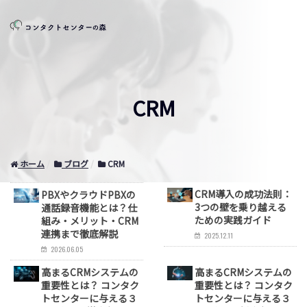
CRM
ホーム
ブログ
CRM
CRM導入の成功法則：
PBXやクラウドPBXの
3つの壁を乗り越える
通話録音機能とは？仕
ための実践ガイド
組み・メリット・CRM
連携まで徹底解説
2025.12.11
2026.06.05
高まるCRMシステムの
高まるCRMシステムの
重要性とは？ コンタク
重要性とは？ コンタク
トセンターに与える３
トセンターに与える３