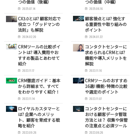
つの価値（後編）
つの価値（中編）
2025.07.14
2025.06.16
CX3.0とは? 顧客対応で
顧客接点とは? 強化す
役立つ「グッドマンの
る重要性や取り組みの
法則」も解説
ポイント
2024.02.20
2024.01.22
CRMツールの比較ポイ
コンタクトセンターに
ントは? 導入費用やお
求められるCRMとは?
すすめ製品とあわせて
機能や導入メリットを
紹介
解説
2023.11.17
2023.11.16
CRM徹底ガイド：基本
CRMツールのおすすめ
から詳細まで、すべて
16選! 機能･特徴の比較
をわかりやすく紹介！
や選定のポイント
2023.11.14
2023.11.07
ロイヤルカスタマーと
コンタクトセンターに
は? 企業へのメリッ
おける顧客データ管理
ト、顧客を育成する戦
方法とは？ 収集や保管
略を紹介
の注意点と必須ツール
2023.09.26
2023.06.26