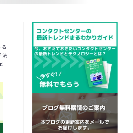
いる
手法
記