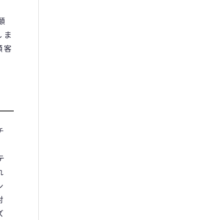
顧
しま
顧客
チ
テ
れ
ン
対
ズ