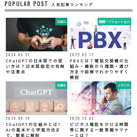
POPULAR POST
④ 個人データの管理について責任を有する者
人気記事ランキング
リードプラス株式会社
生成AI
課題・ソリューション
⑤ 取得方法
当社ウェブサイトへの入力
◆個人情報の外部委託
利用目的の範囲内で、お客様の個人情報を当
2024.05.31
2022.05.17
社グループ会社や委託業者が使用することが
ChatGPTの日本語での使
PBXとは？電話交換機の仕
ございます。個人情報を委託する場合は、当
い方は？日本語設定の有無
組み・機能から種類・選び
社が規定する基準を満たす委託業者を選定
や注意点
方まで図解でわかりやすく
し、適切な取扱いが行われるよう管理・監督
解説
いたします。
生成AI
ノウハウ
◆個人情報の提示の任意性
お問い合わせ内容、お申込み内容について
は、電話や電子メールでご回答・ご連絡をさ
せていただきますので、必須項目についてご
記入をお願いいたします。
2024.04.19
2020.12.02
個人情報の記入（ウェブサイトへの入力を含
む）は任意ですが、「必須入力項目」に正し
ChatGPTの仕組みとは?
ビジネス電話をかける時間
くご記入いただけない場合は、商品・サービ
AIの基本から学習方法ま
帯に関する一般常識やマナ
ス等を適切にご提供できない場合がございま
で、簡単に解説
ーとは？