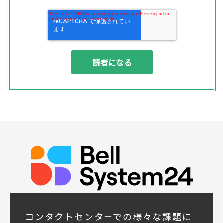
す。
◆個人情報の利用目的
(1) お問い合わせいただいた内容やご相談に
対応するため
(2) 商品・サービスの提案、商談、契約の履
行、その他業務上必要な事務連絡を行うため
(3) ご要望いただいた資料の発送や確認した
結果をお客様に報告するため
(4) ダイレクトメール、電子メール、電話等
による商品・サービスに関する情報の提供や
イベント、セミナー、展示会等のご案内をす
るため
(5)顧客サービスの向上や新サービスの研究開
発に活かすため
◆取得する個人データの項目
所属組織名（会社名・団体名等）、氏名、部
署、役職、業種、ご住所、電話番号、E-Mail
アドレス
◆個人情報の共同利用
当社は下記会社との間で、お客様の個人情報
コンタクトセンターでの様々な課題に
を次のとおり共同して利用いたします。