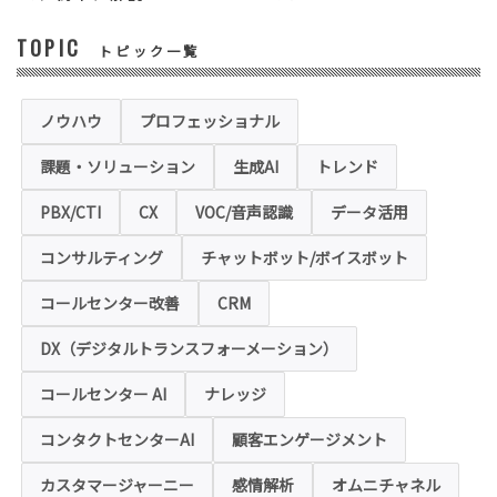
す。
TOPIC
トピック一覧
◆セキュリティについて
当社運営のホームページ（以下、「本ホーム
ページ」といいます。）では、お客様の個人
情報保護のため、お問い合わせ、お申込み等
ノウハウ
プロフェッショナル
でご提供いただく個人情報は「SSL（Secure
Sockets Layer）」というデータ暗号化技術
課題・ソリューション
生成AI
トレンド
により保護されます。SSLに対応していない
ブラウザをご利用の場合は、本ホームページ
にアクセスできなくなることや情報の入力が
PBX/CTI
CX
VOC/音声認識
データ活用
できない場合があります。
コンサルティング
チャットボット/ボイスボット
◆クッキー（Cookie）およびWebビーコン（クリ
アGIF）の利用
コールセンター改善
CRM
本ホームページの一部では、本サービスの運
用状況の把握や利便性の向上を図るため、
DX（デジタルトランスフォーメーション）
「クッキー」および「webビーコン」という
技術を利用し情報を収集する場合があります
コールセンター AI
ナレッジ
が、これによりお客様のお名前、ご住所、電
話番号、メールアドレス等の個人を特定する
ような情報を取得することはございません。
コンタクトセンターAI
顧客エンゲージメント
お客様は、ウェブブラウザの設定変更によ
り、クッキーの受け取り拒否や警告の表示を
させることが可能ですが、クッキーの受け取
カスタマージャーニー
感情解析
オムニチャネル