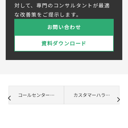
対して、専門のコンサルタントが最適
① 共同利用する者の範囲
な改善策をご提示します。
株式会社ベルシステム24ホールディングス
株式会社ベルシステム24ホールディングスの
お問い合わせ
プライバシーポリシーは
こちら
をご覧ください
株式会社ベルシステム24
資料ダウンロード
株式会社ベルシステム24のプライバシーポリ
シーは
こちら
をご覧ください
② 共同で利用される個人データの項目
所属組織名（会社名・団体名等）、氏名、部
署、役職、業種、ご住所、電話番号、E-Mail
アドレス
③ 共同して利用する者の利用目的
コールセンター業界が抱える課題と今後の展望
カスタマーハラスメントとクレームの違いとは？企業への影響と対策方法
・お問い合わせいただいた内容やご相談に対
応するため
・電話、または電子メールによる商品・サー
ビスに関する情報の提供やイベント、セミナ
ー、展示会等のご案内をするため