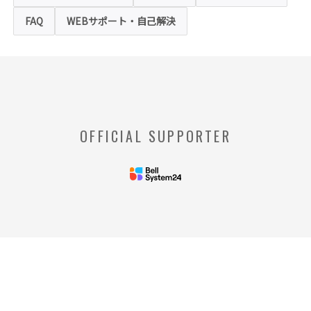
りを拒否された場合、本ホームページにおい
て提供するサービスの一部をご利用できない
FAQ
WEBサポート・自己解決
場合がありますのでご了承ください。
※【クッキー】
ウェブサイトを管理するウェブサーバとご利
用者のウェブブラウザとの間で相互にやりと
りされる情報のことをいいます。
※【Webビーコン】
OFFICIAL SUPPORTER
お客様のコンピュータからのアクセス状況を
収集し、特定のWebページの使用率等に関す
る統計を取得できる技術のことをいいます。
◆当社の個人情報の管理者およびお問い合わせ窓
口
＜管理者＞
リードプラス株式会社 個人情
報保護管理者 情報化推進部部
長
＜個人情報に関するお問い合わ
せ窓口＞
リードプラス株式会社 個人情報問合せ窓
口 電話番号: 03-4405-8712