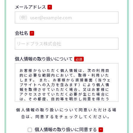
メールアドレス
*
会社名
*
個人情報の取り扱いについて
必須
お客様からいただく個人情報は、次の利用目
的に必要な範囲内において、取得・利用いた
します。 また、お客様から直接書面（当ウェ
ブサイトへの入力を含みます）により個人情
報を取得させていただく場合、又はお客様に
アクセスさせていただく必要が生じた場合に
は、その都度、目的等を明示し同意を得たう
えで取得又はアクセスさせていただきます。
個人情報の取り扱いについて同意いただける場
合は、同意するをチェックしてください。
なお、通話内容の確認や応対品質の評価・研
修を通じて顧客満足の向上を図るために、お
客様との通話内容を書面、音声又は電子的方
個人情報の取り扱いに同意する
*
法により記録させていただくことがありま