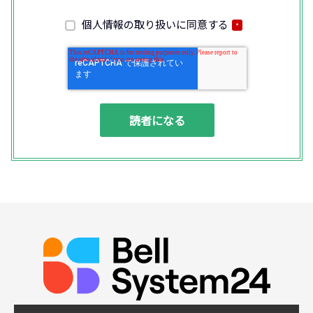
修を通じて顧客満足の向上を図るために、お
客様との通話内容を書面、音声又は電子的方
個人情報の取り扱いに同意する
*
法により記録させていただくことがありま
す。
◆個人情報の利用目的
(1) お問い合わせいただいた内容やご相談に
対応するため
(2) 商品・サービスの提案、商談、契約の履
行、その他業務上必要な事務連絡を行うため
(3) ご要望いただいた資料の発送や確認した
結果をお客様に報告するため
(4) ダイレクトメール、電子メール、電話等
による商品・サービスに関する情報の提供や
イベント、セミナー、展示会等のご案内をす
るため
(5)顧客サービスの向上や新サービスの研究開
発に活かすため
◆取得する個人データの項目
所属組織名（会社名・団体名等）、氏名、部
署、役職、業種、ご住所、電話番号、E-Mail
アドレス