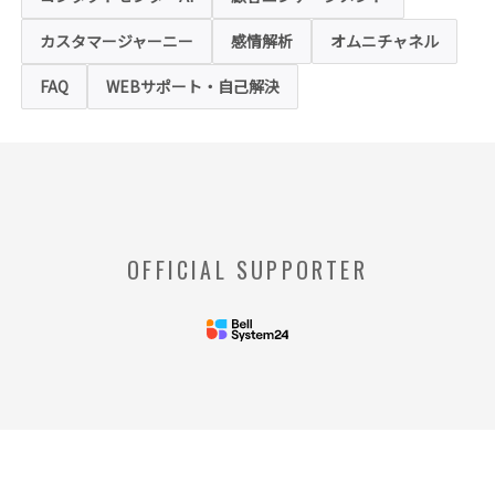
お客様は、ウェブブラウザの設定変更によ
り、クッキーの受け取り拒否や警告の表示を
させることが可能ですが、クッキーの受け取
カスタマージャーニー
感情解析
オムニチャネル
りを拒否された場合、本ホームページにおい
て提供するサービスの一部をご利用できない
FAQ
WEBサポート・自己解決
場合がありますのでご了承ください。
※【クッキー】
ウェブサイトを管理するウェブサーバとご利
用者のウェブブラウザとの間で相互にやりと
りされる情報のことをいいます。
※【Webビーコン】
OFFICIAL SUPPORTER
お客様のコンピュータからのアクセス状況を
収集し、特定のWebページの使用率等に関す
る統計を取得できる技術のことをいいます。
◆当社の個人情報の管理者およびお問い合わせ窓
口
＜管理者＞
リードプラス株式会社 個人情
報保護管理者 情報化推進部部
長
＜個人情報に関するお問い合わ