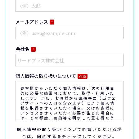
メールアドレス
*
会社名
*
個人情報の取り扱いについて
必須
お客様からいただく個人情報は、次の利用目
的に必要な範囲内において、取得・利用いた
します。 また、お客様から直接書面（当ウェ
ブサイトへの入力を含みます）により個人情
報を取得させていただく場合、又はお客様に
アクセスさせていただく必要が生じた場合に
は、その都度、目的等を明示し同意を得たう
えで取得又はアクセスさせていただきます。
個人情報の取り扱いについて同意いただける場
合は、同意するをチェックしてください。
なお、通話内容の確認や応対品質の評価・研