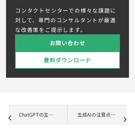
◆個人情報の共同利用
当社は下記会社との間で、お客様の個人情報
コンタクトセンターでの様々な課題に
を次のとおり共同して利用いたします。
対して、専門のコンサルタントが最適
① 共同利用する者の範囲
な改善策をご提示します。
株式会社ベルシステム24ホールディングス
株式会社ベルシステム24ホールディングスの
お問い合わせ
プライバシーポリシーは
こちら
をご覧ください
株式会社ベルシステム24
資料ダウンロード
株式会社ベルシステム24のプライバシーポリ
シーは
こちら
をご覧ください
② 共同で利用される個人データの項目
所属組織名（会社名・団体名等）、氏名、部
署、役職、業種、ご住所、電話番号、E-Mail
アドレス
③ 共同して利用する者の利用目的
ChatGPTの主なモデルとは？ できることや活用事例も簡単に説明
生成AIの注意点とリスク対策：安全な活用のための完全ガイド（2025年最新版）
・お問い合わせいただいた内容やご相談に対
応するため
・電話、または電子メールによる商品・サー
ビスに関する情報の提供やイベント、セミナ