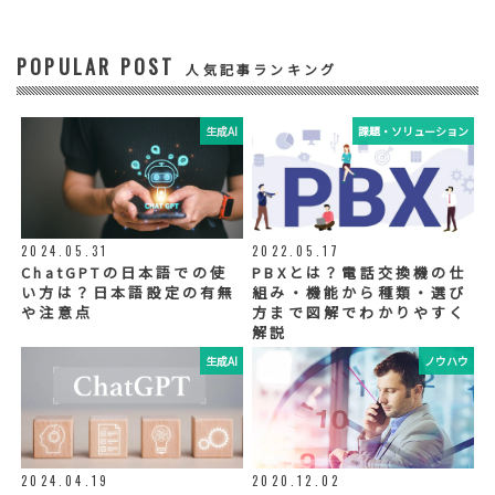
ー、展示会等のご案内をするため
POPULAR POST
④ 個人データの管理について責任を有する者
人気記事ランキング
リードプラス株式会社
生成AI
課題・ソリューション
⑤ 取得方法
当社ウェブサイトへの入力
◆個人情報の外部委託
利用目的の範囲内で、お客様の個人情報を当
2024.05.31
2022.05.17
社グループ会社や委託業者が使用することが
ChatGPTの日本語での使
PBXとは？電話交換機の仕
ございます。個人情報を委託する場合は、当
い方は？日本語設定の有無
組み・機能から種類・選び
社が規定する基準を満たす委託業者を選定
や注意点
方まで図解でわかりやすく
し、適切な取扱いが行われるよう管理・監督
解説
いたします。
生成AI
ノウハウ
◆個人情報の提示の任意性
お問い合わせ内容、お申込み内容について
は、電話や電子メールでご回答・ご連絡をさ
せていただきますので、必須項目についてご
記入をお願いいたします。
2024.04.19
2020.12.02
個人情報の記入（ウェブサイトへの入力を含