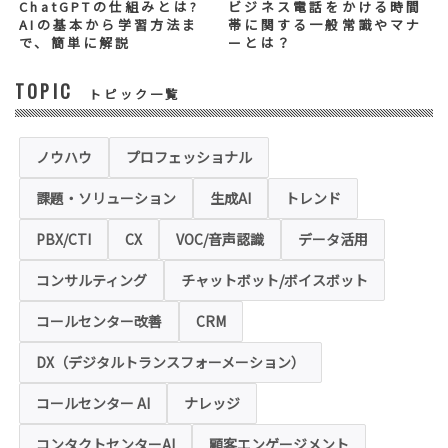
む）は任意ですが、「必須入力項目」に正し
ChatGPTの仕組みとは?
ビジネス電話をかける時間
くご記入いただけない場合は、商品・サービ
AIの基本から学習方法ま
帯に関する一般常識やマナ
ス等を適切にご提供できない場合がございま
で、簡単に解説
ーとは？
す。
TOPIC
トピック一覧
◆セキュリティについて
当社運営のホームページ（以下、「本ホーム
ページ」といいます。）では、お客様の個人
情報保護のため、お問い合わせ、お申込み等
ノウハウ
プロフェッショナル
でご提供いただく個人情報は「SSL（Secure
Sockets Layer）」というデータ暗号化技術
課題・ソリューション
生成AI
トレンド
により保護されます。SSLに対応していない
ブラウザをご利用の場合は、本ホームページ
にアクセスできなくなることや情報の入力が
PBX/CTI
CX
VOC/音声認識
データ活用
できない場合があります。
コンサルティング
チャットボット/ボイスボット
◆クッキー（Cookie）およびWebビーコン（クリ
アGIF）の利用
コールセンター改善
CRM
本ホームページの一部では、本サービスの運
用状況の把握や利便性の向上を図るため、
DX（デジタルトランスフォーメーション）
「クッキー」および「webビーコン」という
技術を利用し情報を収集する場合があります
コールセンター AI
ナレッジ
が、これによりお客様のお名前、ご住所、電
話番号、メールアドレス等の個人を特定する
ような情報を取得することはございません。
コンタクトセンターAI
顧客エンゲージメント