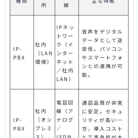
種類
主な特徴
所
線
IPネッ
音声をデジタル
トワー
データとして送
社内
ク（イ
IP-
受信。パソコン
（LAN
ンター
PBX
やスマートフォ
環境）
ネット
ンとの連携が可
／社内
能。
LAN）
電話回
通話品質が非常
社内
線（ア
に安定。セキュ
（オン
ナログ
IP-
リティが高い一
プレミ
／
PBX
方、導入コスト
ス）
ISDN
と工事負担が大