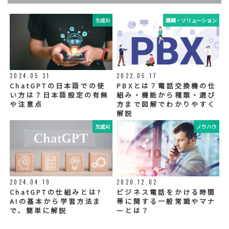
リードプラス株式会社
生成AI
課題・ソリューション
⑤ 取得方法
当社ウェブサイトへの入力
◆個人情報の外部委託
利用目的の範囲内で、お客様の個人情報を当
2024.05.31
2022.05.17
社グループ会社や委託業者が使用することが
ChatGPTの日本語での使
PBXとは？電話交換機の仕
ございます。個人情報を委託する場合は、当
い方は？日本語設定の有無
組み・機能から種類・選び
社が規定する基準を満たす委託業者を選定
や注意点
方まで図解でわかりやすく
し、適切な取扱いが行われるよう管理・監督
解説
いたします。
生成AI
ノウハウ
◆個人情報の提示の任意性
お問い合わせ内容、お申込み内容について
は、電話や電子メールでご回答・ご連絡をさ
せていただきますので、必須項目についてご
記入をお願いいたします。
2024.04.19
2020.12.02
個人情報の記入（ウェブサイトへの入力を含
む）は任意ですが、「必須入力項目」に正し
ChatGPTの仕組みとは?
ビジネス電話をかける時間
くご記入いただけない場合は、商品・サービ
AIの基本から学習方法ま
帯に関する一般常識やマナ
ス等を適切にご提供できない場合がございま
で、簡単に解説
ーとは？
す。