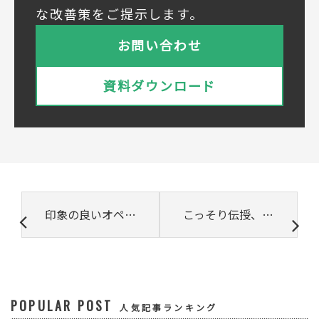
① 共同利用する者の範囲
な改善策をご提示します。
株式会社ベルシステム24ホールディングス
株式会社ベルシステム24ホールディングスの
お問い合わせ
プライバシーポリシーは
こちら
をご覧ください
株式会社ベルシステム24
資料ダウンロード
株式会社ベルシステム24のプライバシーポリ
シーは
こちら
をご覧ください
② 共同で利用される個人データの項目
所属組織名（会社名・団体名等）、氏名、部
署、役職、業種、ご住所、電話番号、E-Mail
アドレス
③ 共同して利用する者の利用目的
印象の良いオペレーターの話し方のポイントとは？
こっそり伝授、プロが教えるテレアポのコツとは？
・お問い合わせいただいた内容やご相談に対
応するため
・電話、または電子メールによる商品・サー
ビスに関する情報の提供やイベント、セミナ
ー、展示会等のご案内をするため
POPULAR POST
④ 個人データの管理について責任を有する者
人気記事ランキング