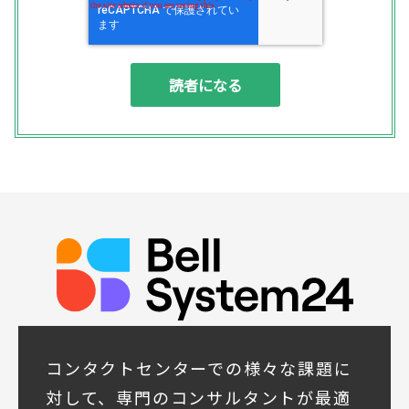
◆個人情報の利用目的
(1) お問い合わせいただいた内容やご相談に
対応するため
(2) 商品・サービスの提案、商談、契約の履
行、その他業務上必要な事務連絡を行うため
(3) ご要望いただいた資料の発送や確認した
結果をお客様に報告するため
(4) ダイレクトメール、電子メール、電話等
による商品・サービスに関する情報の提供や
イベント、セミナー、展示会等のご案内をす
るため
(5)顧客サービスの向上や新サービスの研究開
発に活かすため
◆取得する個人データの項目
所属組織名（会社名・団体名等）、氏名、部
署、役職、業種、ご住所、電話番号、E-Mail
アドレス
◆個人情報の共同利用
当社は下記会社との間で、お客様の個人情報
コンタクトセンターでの様々な課題に
を次のとおり共同して利用いたします。
対して、専門のコンサルタントが最適