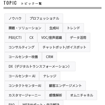
TOPIC
トピック一覧
◆セキュリティについて
当社運営のホームページ（以下、「本ホーム
ページ」といいます。）では、お客様の個人
情報保護のため、お問い合わせ、お申込み等
ノウハウ
プロフェッショナル
でご提供いただく個人情報は「SSL（Secure
Sockets Layer）」というデータ暗号化技術
課題・ソリューション
生成AI
トレンド
により保護されます。SSLに対応していない
ブラウザをご利用の場合は、本ホームページ
にアクセスできなくなることや情報の入力が
PBX/CTI
CX
VOC/音声認識
データ活用
できない場合があります。
コンサルティング
チャットボット/ボイスボット
◆クッキー（Cookie）およびWebビーコン（クリ
アGIF）の利用
コールセンター改善
CRM
本ホームページの一部では、本サービスの運
用状況の把握や利便性の向上を図るため、
DX（デジタルトランスフォーメーション）
「クッキー」および「webビーコン」という
技術を利用し情報を収集する場合があります
コールセンター AI
ナレッジ
が、これによりお客様のお名前、ご住所、電
話番号、メールアドレス等の個人を特定する
ような情報を取得することはございません。
コンタクトセンターAI
顧客エンゲージメント
お客様は、ウェブブラウザの設定変更によ
り、クッキーの受け取り拒否や警告の表示を
させることが可能ですが、クッキーの受け取
カスタマージャーニー
感情解析
オムニチャネル
りを拒否された場合、本ホームページにおい
て提供するサービスの一部をご利用できない
FAQ
WEBサポート・自己解決