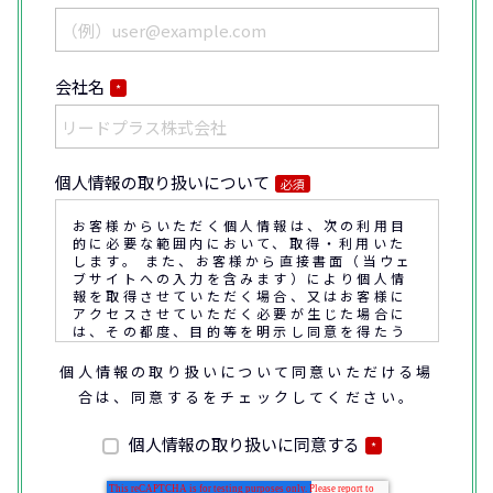
会社名
*
個人情報の取り扱いについて
必須
お客様からいただく個人情報は、次の利用目
的に必要な範囲内において、取得・利用いた
します。 また、お客様から直接書面（当ウェ
ブサイトへの入力を含みます）により個人情
報を取得させていただく場合、又はお客様に
アクセスさせていただく必要が生じた場合に
は、その都度、目的等を明示し同意を得たう
えで取得又はアクセスさせていただきます。
個人情報の取り扱いについて同意いただける場
合は、同意するをチェックしてください。
なお、通話内容の確認や応対品質の評価・研
修を通じて顧客満足の向上を図るために、お
客様との通話内容を書面、音声又は電子的方
個人情報の取り扱いに同意する
*
法により記録させていただくことがありま
す。