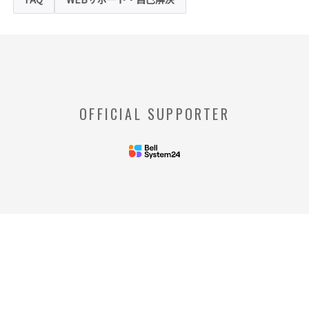
場合がありますのでご了承ください。
※【クッキー】
ウェブサイトを管理するウェブサーバとご利
用者のウェブブラウザとの間で相互にやりと
りされる情報のことをいいます。
※【Webビーコン】
OFFICIAL SUPPORTER
お客様のコンピュータからのアクセス状況を
収集し、特定のWebページの使用率等に関す
る統計を取得できる技術のことをいいます。
◆当社の個人情報の管理者およびお問い合わせ窓
口
＜管理者＞
リードプラス株式会社 個人情
報保護管理者 情報化推進部部
長
＜個人情報に関するお問い合わ
せ窓口＞
リードプラス株式会社 個人情報問合せ窓
口 電話番号: 03-4405-8712
※受付時間：平日 午前10時00分～午後5時
00分