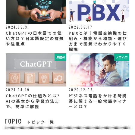
当社ウェブサイトへの入力
◆個人情報の外部委託
利用目的の範囲内で、お客様の個人情報を当
2024.05.31
2022.05.17
社グループ会社や委託業者が使用することが
ChatGPTの日本語での使
PBXとは？電話交換機の仕
ございます。個人情報を委託する場合は、当
い方は？日本語設定の有無
組み・機能から種類・選び
社が規定する基準を満たす委託業者を選定
や注意点
方まで図解でわかりやすく
し、適切な取扱いが行われるよう管理・監督
解説
いたします。
生成AI
ノウハウ
◆個人情報の提示の任意性
お問い合わせ内容、お申込み内容について
は、電話や電子メールでご回答・ご連絡をさ
せていただきますので、必須項目についてご
記入をお願いいたします。
2024.04.19
2020.12.02
個人情報の記入（ウェブサイトへの入力を含
む）は任意ですが、「必須入力項目」に正し
ChatGPTの仕組みとは?
ビジネス電話をかける時間
くご記入いただけない場合は、商品・サービ
AIの基本から学習方法ま
帯に関する一般常識やマナ
ス等を適切にご提供できない場合がございま
で、簡単に解説
ーとは？
す。
TOPIC
トピック一覧
◆セキュリティについて
当社運営のホームページ（以下、「本ホーム