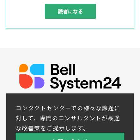
対応するため
(2) 商品・サービスの提案、商談、契約の履
行、その他業務上必要な事務連絡を行うため
(3) ご要望いただいた資料の発送や確認した
結果をお客様に報告するため
(4) ダイレクトメール、電子メール、電話等
による商品・サービスに関する情報の提供や
イベント、セミナー、展示会等のご案内をす
るため
(5)顧客サービスの向上や新サービスの研究開
発に活かすため
◆取得する個人データの項目
所属組織名（会社名・団体名等）、氏名、部
署、役職、業種、ご住所、電話番号、E-Mail
アドレス
◆個人情報の共同利用
当社は下記会社との間で、お客様の個人情報
コンタクトセンターでの様々な課題に
を次のとおり共同して利用いたします。
対して、専門のコンサルタントが最適
① 共同利用する者の範囲
な改善策をご提示します。
株式会社ベルシステム24ホールディングス
株式会社ベルシステム24ホールディングスの