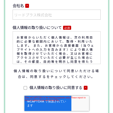
会社名
*
個人情報の取り扱いについて
必須
お客様からいただく個人情報は、次の利用目
的に必要な範囲内において、取得・利用いた
します。 また、お客様から直接書面（当ウェ
ブサイトへの入力を含みます）により個人情
報を取得させていただく場合、又はお客様に
アクセスさせていただく必要が生じた場合に
は、その都度、目的等を明示し同意を得たう
えで取得又はアクセスさせていただきます。
個人情報の取り扱いについて同意いただける場
合は、同意するをチェックしてください。
なお、通話内容の確認や応対品質の評価・研
修を通じて顧客満足の向上を図るために、お
客様との通話内容を書面、音声又は電子的方
個人情報の取り扱いに同意する
*
法により記録させていただくことがありま
す。
◆個人情報の利用目的
(1) お問い合わせいただいた内容やご相談に