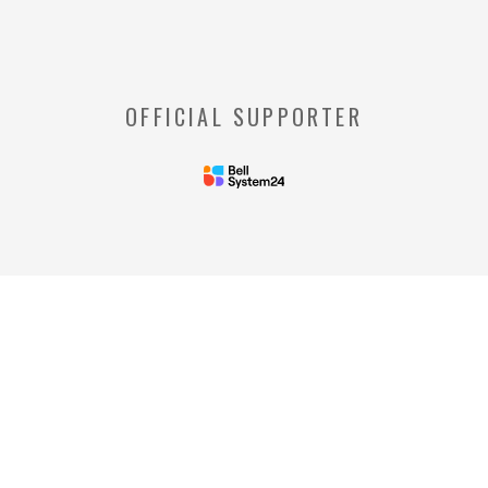
ウェブサイトを管理するウェブサーバとご利
用者のウェブブラウザとの間で相互にやりと
りされる情報のことをいいます。
※【Webビーコン】
OFFICIAL SUPPORTER
お客様のコンピュータからのアクセス状況を
収集し、特定のWebページの使用率等に関す
る統計を取得できる技術のことをいいます。
◆当社の個人情報の管理者およびお問い合わせ窓
口
＜管理者＞
リードプラス株式会社 個人情
報保護管理者 情報化推進部部
長
＜個人情報に関するお問い合わ
せ窓口＞
リードプラス株式会社 個人情報問合せ窓
口 電話番号: 03-4405-8712
※受付時間：平日 午前10時00分～午後5時
00分
ご提供いただいた情報はリードプラス株式会
社の『プライバシーポリシー』に沿い厳重に