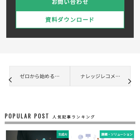
お問い合わせ
プライバシーポリシーは
こちら
をご覧ください
株式会社ベルシステム24
資料ダウンロード
株式会社ベルシステム24のプライバシーポリ
シーは
こちら
をご覧ください
② 共同で利用される個人データの項目
所属組織名（会社名・団体名等）、氏名、部
署、役職、業種、ご住所、電話番号、E-Mail
アドレス
③ 共同して利用する者の利用目的
ゼロから始めるデータ活用
ナレッジレコメンドツールの現在とこれから
・お問い合わせいただいた内容やご相談に対
応するため
・電話、または電子メールによる商品・サー
ビスに関する情報の提供やイベント、セミナ
ー、展示会等のご案内をするため
POPULAR POST
④ 個人データの管理について責任を有する者
人気記事ランキング
リードプラス株式会社
生成AI
課題・ソリューション
⑤ 取得方法