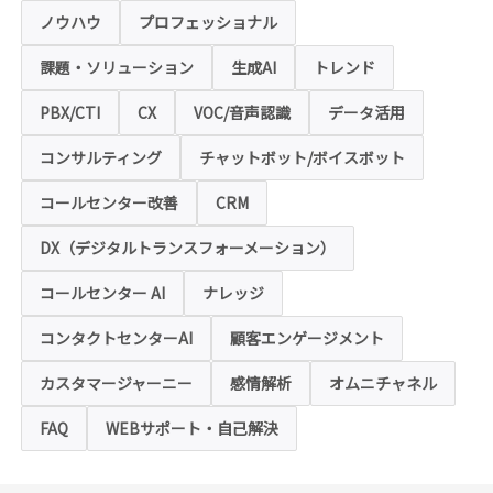
ページ」といいます。）では、お客様の個人
情報保護のため、お問い合わせ、お申込み等
ノウハウ
プロフェッショナル
でご提供いただく個人情報は「SSL（Secure
Sockets Layer）」というデータ暗号化技術
課題・ソリューション
生成AI
トレンド
により保護されます。SSLに対応していない
ブラウザをご利用の場合は、本ホームページ
にアクセスできなくなることや情報の入力が
PBX/CTI
CX
VOC/音声認識
データ活用
できない場合があります。
コンサルティング
チャットボット/ボイスボット
◆クッキー（Cookie）およびWebビーコン（クリ
アGIF）の利用
コールセンター改善
CRM
本ホームページの一部では、本サービスの運
用状況の把握や利便性の向上を図るため、
DX（デジタルトランスフォーメーション）
「クッキー」および「webビーコン」という
技術を利用し情報を収集する場合があります
コールセンター AI
ナレッジ
が、これによりお客様のお名前、ご住所、電
話番号、メールアドレス等の個人を特定する
ような情報を取得することはございません。
コンタクトセンターAI
顧客エンゲージメント
お客様は、ウェブブラウザの設定変更によ
り、クッキーの受け取り拒否や警告の表示を
させることが可能ですが、クッキーの受け取
カスタマージャーニー
感情解析
オムニチャネル
りを拒否された場合、本ホームページにおい
て提供するサービスの一部をご利用できない
FAQ
WEBサポート・自己解決
場合がありますのでご了承ください。
※【クッキー】