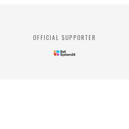
※【クッキー】
ウェブサイトを管理するウェブサーバとご利
用者のウェブブラウザとの間で相互にやりと
りされる情報のことをいいます。
※【Webビーコン】
OFFICIAL SUPPORTER
お客様のコンピュータからのアクセス状況を
収集し、特定のWebページの使用率等に関す
る統計を取得できる技術のことをいいます。
◆当社の個人情報の管理者およびお問い合わせ窓
口
＜管理者＞
リードプラス株式会社 個人情
報保護管理者 情報化推進部部
長
＜個人情報に関するお問い合わ
せ窓口＞
リードプラス株式会社 個人情報問合せ窓
口 電話番号: 03-4405-8712
※受付時間：平日 午前10時00分～午後5時
00分