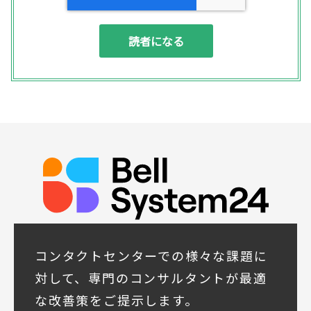
(1) お問い合わせいただいた内容やご相談に
対応するため
(2) 商品・サービスの提案、商談、契約の履
行、その他業務上必要な事務連絡を行うため
(3) ご要望いただいた資料の発送や確認した
結果をお客様に報告するため
(4) ダイレクトメール、電子メール、電話等
による商品・サービスに関する情報の提供や
イベント、セミナー、展示会等のご案内をす
るため
(5)顧客サービスの向上や新サービスの研究開
発に活かすため
◆取得する個人データの項目
所属組織名（会社名・団体名等）、氏名、部
署、役職、業種、ご住所、電話番号、E-Mail
アドレス
◆個人情報の共同利用
当社は下記会社との間で、お客様の個人情報
コンタクトセンターでの様々な課題に
を次のとおり共同して利用いたします。
対して、専門のコンサルタントが最適
① 共同利用する者の範囲
な改善策をご提示します。