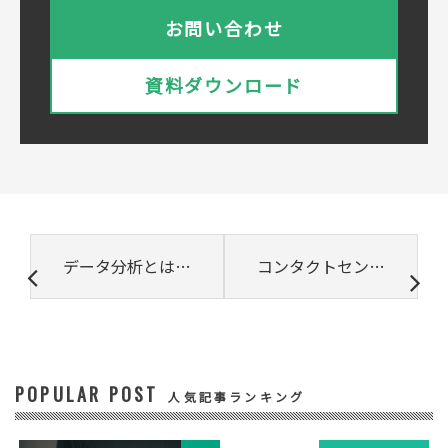
株式会社ベルシステム24ホールディングス
株式会社ベルシステム24ホールディングスの
お問い合わせ
プライバシーポリシーは
こちら
をご覧ください
株式会社ベルシステム24
資料ダウンロード
株式会社ベルシステム24のプライバシーポリ
シーは
こちら
をご覧ください
② 共同で利用される個人データの項目
所属組織名（会社名・団体名等）、氏名、部
署、役職、業種、ご住所、電話番号、E-Mail
アドレス
③ 共同して利用する者の利用目的
データ分析とは？分析手法やビジネスへ活用するためのポイントを紹介
コンタクトセンターにおける感情解析データ利活用の可能性
・お問い合わせいただいた内容やご相談に対
応するため
・電話、または電子メールによる商品・サー
ビスに関する情報の提供やイベント、セミナ
ー、展示会等のご案内をするため
POPULAR POST
④ 個人データの管理について責任を有する者
人気記事ランキング
リードプラス株式会社