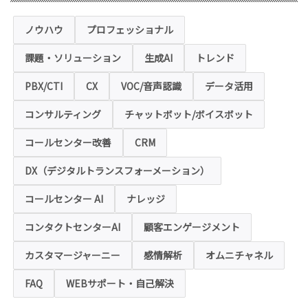
当社運営のホームページ（以下、「本ホーム
ページ」といいます。）では、お客様の個人
情報保護のため、お問い合わせ、お申込み等
ノウハウ
プロフェッショナル
でご提供いただく個人情報は「SSL（Secure
Sockets Layer）」というデータ暗号化技術
課題・ソリューション
生成AI
トレンド
により保護されます。SSLに対応していない
ブラウザをご利用の場合は、本ホームページ
にアクセスできなくなることや情報の入力が
PBX/CTI
CX
VOC/音声認識
データ活用
できない場合があります。
コンサルティング
チャットボット/ボイスボット
◆クッキー（Cookie）およびWebビーコン（クリ
アGIF）の利用
コールセンター改善
CRM
本ホームページの一部では、本サービスの運
用状況の把握や利便性の向上を図るため、
DX（デジタルトランスフォーメーション）
「クッキー」および「webビーコン」という
技術を利用し情報を収集する場合があります
コールセンター AI
ナレッジ
が、これによりお客様のお名前、ご住所、電
話番号、メールアドレス等の個人を特定する
ような情報を取得することはございません。
コンタクトセンターAI
顧客エンゲージメント
お客様は、ウェブブラウザの設定変更によ
り、クッキーの受け取り拒否や警告の表示を
させることが可能ですが、クッキーの受け取
カスタマージャーニー
感情解析
オムニチャネル
りを拒否された場合、本ホームページにおい
て提供するサービスの一部をご利用できない
FAQ
WEBサポート・自己解決
場合がありますのでご了承ください。