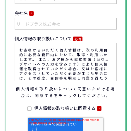
会社名
*
個人情報の取り扱いについて
必須
お客様からいただく個人情報は、次の利用目
的に必要な範囲内において、取得・利用いた
します。 また、お客様から直接書面（当ウェ
ブサイトへの入力を含みます）により個人情
報を取得させていただく場合、又はお客様に
アクセスさせていただく必要が生じた場合に
は、その都度、目的等を明示し同意を得たう
えで取得又はアクセスさせていただきます。
個人情報の取り扱いについて同意いただける場
合は、同意するをチェックしてください。
なお、通話内容の確認や応対品質の評価・研
修を通じて顧客満足の向上を図るために、お
客様との通話内容を書面、音声又は電子的方
個人情報の取り扱いに同意する
*
法により記録させていただくことがありま
す。
◆個人情報の利用目的