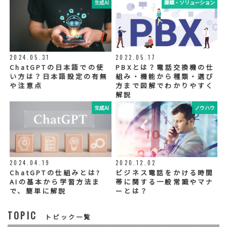
生成AI
課題・ソリューション
⑤ 取得方法
当社ウェブサイトへの入力
◆個人情報の外部委託
利用目的の範囲内で、お客様の個人情報を当
2024.05.31
2022.05.17
社グループ会社や委託業者が使用することが
ChatGPTの日本語での使
PBXとは？電話交換機の仕
ございます。個人情報を委託する場合は、当
い方は？日本語設定の有無
組み・機能から種類・選び
社が規定する基準を満たす委託業者を選定
や注意点
方まで図解でわかりやすく
し、適切な取扱いが行われるよう管理・監督
解説
いたします。
生成AI
ノウハウ
◆個人情報の提示の任意性
お問い合わせ内容、お申込み内容について
は、電話や電子メールでご回答・ご連絡をさ
せていただきますので、必須項目についてご
記入をお願いいたします。
2024.04.19
2020.12.02
個人情報の記入（ウェブサイトへの入力を含
む）は任意ですが、「必須入力項目」に正し
ChatGPTの仕組みとは?
ビジネス電話をかける時間
くご記入いただけない場合は、商品・サービ
AIの基本から学習方法ま
帯に関する一般常識やマナ
ス等を適切にご提供できない場合がございま
で、簡単に解説
ーとは？
す。
TOPIC
トピック一覧
◆セキュリティについて