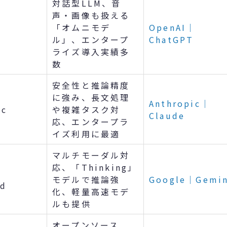
対話型LLM、音
声・画像も扱える
「オムニモデ
OpenAI｜
ル」、エンタープ
ChatGPT
ライズ導入実績多
数
安全性と推論精度
に強み、長文処理
Anthropic｜
ic
や複雑タスク対
Claude
応、エンタープラ
イズ利用に最適
マルチモーダル対
応、「Thinking」
モデルで推論強
Google｜Gemin
nd
化、軽量高速モデ
ルも提供
オープンソース