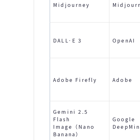
Midjourney
Midjour
DALL·E 3
OpenAI
Adobe Firefly
Adobe
Gemini 2.5
Flash
Google
Image（Nano
DeepMi
Banana）