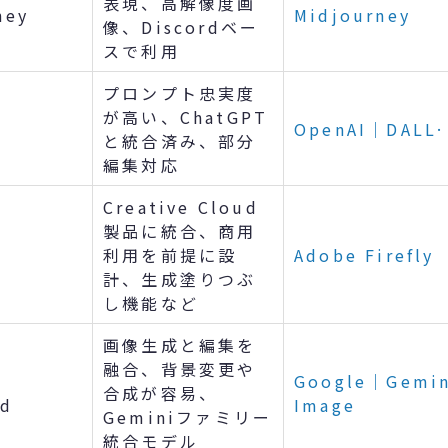
表現、高解像度画
ney
Midjourney
像、Discordベー
スで利用
プロンプト忠実度
が高い、ChatGPT
OpenAI｜DALL·
と統合済み、部分
編集対応
Creative Cloud
製品に統合、商用
利用を前提に設
Adobe Firefly
計、生成塗りつぶ
し機能など
画像生成と編集を
融合、背景変更や
Google｜Gemin
合成が容易、
nd
Image
Geminiファミリー
統合モデル