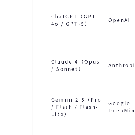
ChatGPT（GPT-
OpenAI
4o / GPT-5）
Claude 4（Opus
Anthrop
/ Sonnet）
Gemini 2.5（Pro
Google
/ Flash / Flash-
DeepMi
Lite）