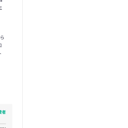
生
から
知
ト
、