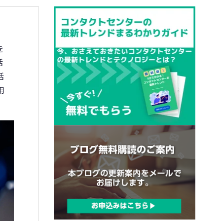
を
活
活
用