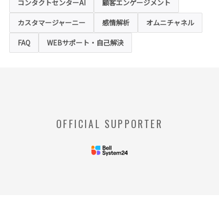
コンタクトセンターAI
顧客エンゲージメント
お客様は、ウェブブラウザの設定変更によ
り、クッキーの受け取り拒否や警告の表示を
させることが可能ですが、クッキーの受け取
カスタマージャーニー
感情解析
オムニチャネル
りを拒否された場合、本ホームページにおい
て提供するサービスの一部をご利用できない
FAQ
WEBサポート・自己解決
場合がありますのでご了承ください。
※【クッキー】
ウェブサイトを管理するウェブサーバとご利
用者のウェブブラウザとの間で相互にやりと
りされる情報のことをいいます。
※【Webビーコン】
OFFICIAL SUPPORTER
お客様のコンピュータからのアクセス状況を
収集し、特定のWebページの使用率等に関す
る統計を取得できる技術のことをいいます。
◆当社の個人情報の管理者およびお問い合わせ窓
口
＜管理者＞
リードプラス株式会社 個人情
報保護管理者 情報化推進部部
長