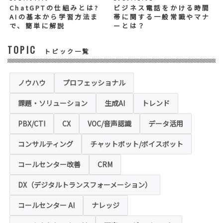
む）は任意ですが、「必須入力項目」に正し
ChatGPTの仕組みとは?
ビジネス電話をかける時間
くご記入いただけない場合は、商品・サービ
AIの基本から学習方法ま
帯に関する一般常識やマナ
ス等を適切にご提供できない場合がございま
で、簡単に解説
ーとは？
す。
TOPIC
トピック一覧
◆セキュリティについて
当社運営のホームページ（以下、「本ホーム
ページ」といいます。）では、お客様の個人
情報保護のため、お問い合わせ、お申込み等
ノウハウ
プロフェッショナル
でご提供いただく個人情報は「SSL（Secure
Sockets Layer）」というデータ暗号化技術
課題・ソリューション
生成AI
トレンド
により保護されます。SSLに対応していない
ブラウザをご利用の場合は、本ホームページ
にアクセスできなくなることや情報の入力が
PBX/CTI
CX
VOC/音声認識
データ活用
できない場合があります。
コンサルティング
チャットボット/ボイスボット
◆クッキー（Cookie）およびWebビーコン（クリ
アGIF）の利用
コールセンター改善
CRM
本ホームページの一部では、本サービスの運
用状況の把握や利便性の向上を図るため、
DX（デジタルトランスフォーメーション）
「クッキー」および「webビーコン」という
技術を利用し情報を収集する場合があります
コールセンター AI
ナレッジ
が、これによりお客様のお名前、ご住所、電
話番号、メールアドレス等の個人を特定する
ような情報を取得することはございません。