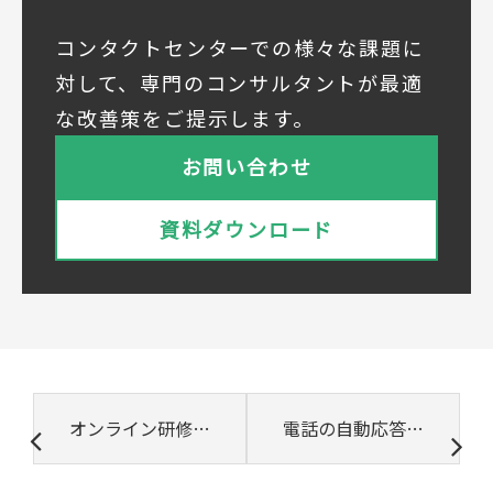
◆個人情報の共同利用
当社は下記会社との間で、お客様の個人情報
コンタクトセンターでの様々な課題に
を次のとおり共同して利用いたします。
対して、専門のコンサルタントが最適
① 共同利用する者の範囲
な改善策をご提示します。
株式会社ベルシステム24ホールディングス
株式会社ベルシステム24ホールディングスの
お問い合わせ
プライバシーポリシーは
こちら
をご覧ください
株式会社ベルシステム24
資料ダウンロード
株式会社ベルシステム24のプライバシーポリ
シーは
こちら
をご覧ください
② 共同で利用される個人データの項目
所属組織名（会社名・団体名等）、氏名、部
署、役職、業種、ご住所、電話番号、E-Mail
アドレス
③ 共同して利用する者の利用目的
オンライン研修のコツ 習熟度を高め成功させる方法
電話の自動応答システムのメリットは? 導入時の注意点も解説
・お問い合わせいただいた内容やご相談に対
応するため
・電話、または電子メールによる商品・サー