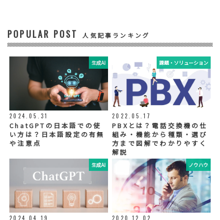
ビスに関する情報の提供やイベント、セミナ
ー、展示会等のご案内をするため
POPULAR POST
④ 個人データの管理について責任を有する者
人気記事ランキング
リードプラス株式会社
生成AI
課題・ソリューション
⑤ 取得方法
当社ウェブサイトへの入力
◆個人情報の外部委託
利用目的の範囲内で、お客様の個人情報を当
2024.05.31
2022.05.17
社グループ会社や委託業者が使用することが
ChatGPTの日本語での使
PBXとは？電話交換機の仕
ございます。個人情報を委託する場合は、当
い方は？日本語設定の有無
組み・機能から種類・選び
社が規定する基準を満たす委託業者を選定
や注意点
方まで図解でわかりやすく
し、適切な取扱いが行われるよう管理・監督
解説
いたします。
生成AI
ノウハウ
◆個人情報の提示の任意性
お問い合わせ内容、お申込み内容について
は、電話や電子メールでご回答・ご連絡をさ
せていただきますので、必須項目についてご
記入をお願いいたします。
2024.04.19
2020.12.02
個人情報の記入（ウェブサイトへの入力を含