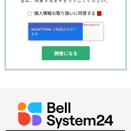
合は、同意するをチェックしてください。
なお、通話内容の確認や応対品質の評価・研
修を通じて顧客満足の向上を図るために、お
客様との通話内容を書面、音声又は電子的方
個人情報の取り扱いに同意する
*
法により記録させていただくことがありま
す。
◆個人情報の利用目的
(1) お問い合わせいただいた内容やご相談に
対応するため
(2) 商品・サービスの提案、商談、契約の履
行、その他業務上必要な事務連絡を行うため
(3) ご要望いただいた資料の発送や確認した
結果をお客様に報告するため
(4) ダイレクトメール、電子メール、電話等
による商品・サービスに関する情報の提供や
イベント、セミナー、展示会等のご案内をす
るため
(5)顧客サービスの向上や新サービスの研究開
発に活かすため
◆取得する個人データの項目
所属組織名（会社名・団体名等）、氏名、部
署、役職、業種、ご住所、電話番号、E-Mail
アドレス