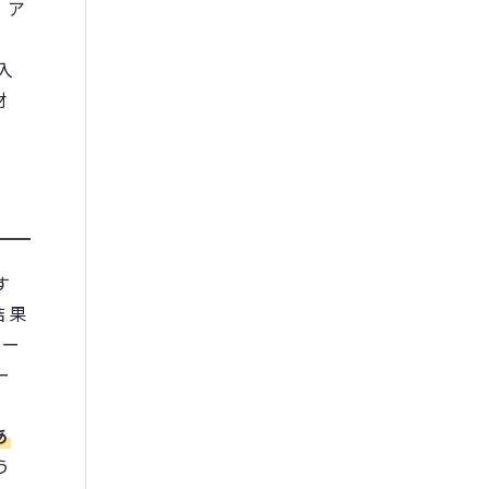
、ア
入
材
す
結果
ザー
ー
あ
う