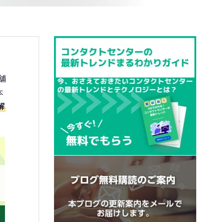
舗
本
解