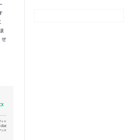
ー
す
と
ま
させ