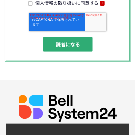
客様との通話内容を書面、音声又は電子的方
個人情報の取り扱いに同意する
*
法により記録させていただくことがありま
す。
◆個人情報の利用目的
(1) お問い合わせいただいた内容やご相談に
対応するため
(2) 商品・サービスの提案、商談、契約の履
行、その他業務上必要な事務連絡を行うため
(3) ご要望いただいた資料の発送や確認した
結果をお客様に報告するため
(4) ダイレクトメール、電子メール、電話等
による商品・サービスに関する情報の提供や
イベント、セミナー、展示会等のご案内をす
るため
(5)顧客サービスの向上や新サービスの研究開
発に活かすため
◆取得する個人データの項目
所属組織名（会社名・団体名等）、氏名、部
署、役職、業種、ご住所、電話番号、E-Mail
アドレス
◆個人情報の共同利用