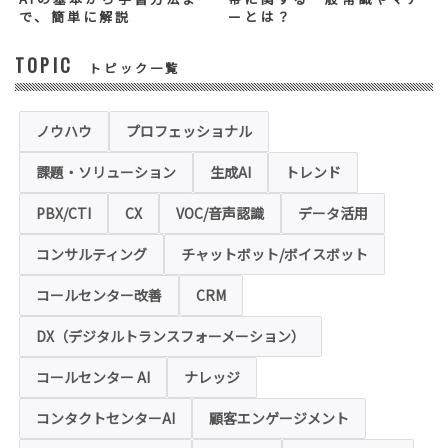
ス等を適切にご提供できない場合がございま
で、簡単に解説
ーとは？
す。
TOPIC
トピック一覧
◆セキュリティについて
当社運営のホームページ（以下、「本ホーム
ページ」といいます。）では、お客様の個人
情報保護のため、お問い合わせ、お申込み等
ノウハウ
プロフェッショナル
でご提供いただく個人情報は「SSL（Secure
Sockets Layer）」というデータ暗号化技術
課題・ソリューション
生成AI
トレンド
により保護されます。SSLに対応していない
ブラウザをご利用の場合は、本ホームページ
にアクセスできなくなることや情報の入力が
PBX/CTI
CX
VOC/音声認識
データ活用
できない場合があります。
コンサルティング
チャットボット/ボイスボット
◆クッキー（Cookie）およびWebビーコン（クリ
アGIF）の利用
コールセンター改善
CRM
本ホームページの一部では、本サービスの運
用状況の把握や利便性の向上を図るため、
DX（デジタルトランスフォーメーション）
「クッキー」および「webビーコン」という
技術を利用し情報を収集する場合があります
コールセンター AI
ナレッジ
が、これによりお客様のお名前、ご住所、電
話番号、メールアドレス等の個人を特定する
ような情報を取得することはございません。
コンタクトセンターAI
顧客エンゲージメント
お客様は、ウェブブラウザの設定変更によ
り、クッキーの受け取り拒否や警告の表示を