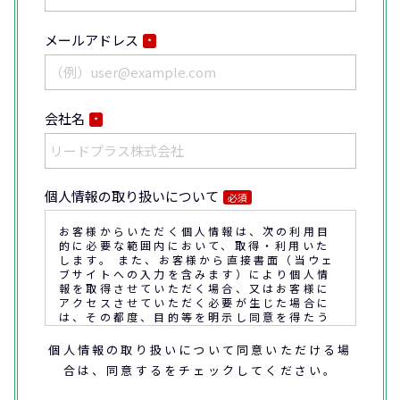
メールアドレス
*
会社名
*
個人情報の取り扱いについて
必須
お客様からいただく個人情報は、次の利用目
的に必要な範囲内において、取得・利用いた
します。 また、お客様から直接書面（当ウェ
ブサイトへの入力を含みます）により個人情
報を取得させていただく場合、又はお客様に
アクセスさせていただく必要が生じた場合に
は、その都度、目的等を明示し同意を得たう
えで取得又はアクセスさせていただきます。
個人情報の取り扱いについて同意いただける場
合は、同意するをチェックしてください。
なお、通話内容の確認や応対品質の評価・研
修を通じて顧客満足の向上を図るために、お