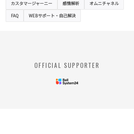
させることが可能ですが、クッキーの受け取
カスタマージャーニー
感情解析
オムニチャネル
りを拒否された場合、本ホームページにおい
て提供するサービスの一部をご利用できない
FAQ
WEBサポート・自己解決
場合がありますのでご了承ください。
※【クッキー】
ウェブサイトを管理するウェブサーバとご利
用者のウェブブラウザとの間で相互にやりと
りされる情報のことをいいます。
※【Webビーコン】
OFFICIAL SUPPORTER
お客様のコンピュータからのアクセス状況を
収集し、特定のWebページの使用率等に関す
る統計を取得できる技術のことをいいます。
◆当社の個人情報の管理者およびお問い合わせ窓
口
＜管理者＞
リードプラス株式会社 個人情
報保護管理者 情報化推進部部
長
＜個人情報に関するお問い合わ
せ窓口＞
リードプラス株式会社 個人情報問合せ窓