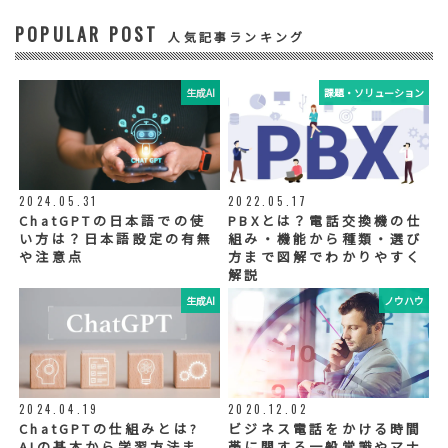
POPULAR POST
④ 個人データの管理について責任を有する者
人気記事ランキング
リードプラス株式会社
生成AI
課題・ソリューション
⑤ 取得方法
当社ウェブサイトへの入力
◆個人情報の外部委託
利用目的の範囲内で、お客様の個人情報を当
2024.05.31
2022.05.17
社グループ会社や委託業者が使用することが
ChatGPTの日本語での使
PBXとは？電話交換機の仕
ございます。個人情報を委託する場合は、当
い方は？日本語設定の有無
組み・機能から種類・選び
社が規定する基準を満たす委託業者を選定
や注意点
方まで図解でわかりやすく
し、適切な取扱いが行われるよう管理・監督
解説
いたします。
生成AI
ノウハウ
◆個人情報の提示の任意性
お問い合わせ内容、お申込み内容について
は、電話や電子メールでご回答・ご連絡をさ
せていただきますので、必須項目についてご
記入をお願いいたします。
2024.04.19
2020.12.02
個人情報の記入（ウェブサイトへの入力を含
む）は任意ですが、「必須入力項目」に正し
ChatGPTの仕組みとは?
ビジネス電話をかける時間
くご記入いただけない場合は、商品・サービ
AIの基本から学習方法ま
帯に関する一般常識やマナ