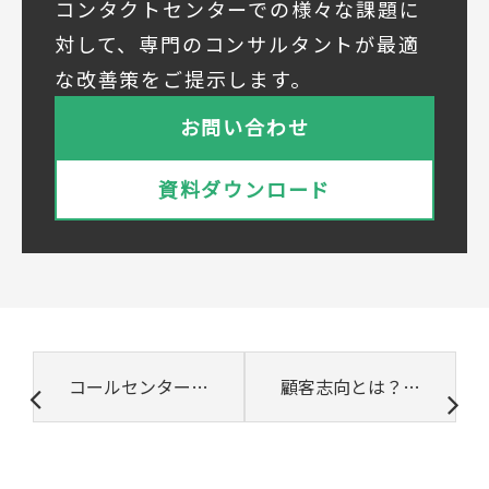
当社は下記会社との間で、お客様の個人情報
コンタクトセンターでの様々な課題に
を次のとおり共同して利用いたします。
対して、専門のコンサルタントが最適
① 共同利用する者の範囲
な改善策をご提示します。
株式会社ベルシステム24ホールディングス
株式会社ベルシステム24ホールディングスの
お問い合わせ
プライバシーポリシーは
こちら
をご覧ください
株式会社ベルシステム24
資料ダウンロード
株式会社ベルシステム24のプライバシーポリ
シーは
こちら
をご覧ください
② 共同で利用される個人データの項目
所属組織名（会社名・団体名等）、氏名、部
署、役職、業種、ご住所、電話番号、E-Mail
アドレス
③ 共同して利用する者の利用目的
コールセンターあるある10選 ひょっとして当てはまる?
顧客志向とは？意味や注目されている背景、実践のポイントを徹底解説
・お問い合わせいただいた内容やご相談に対
応するため
・電話、または電子メールによる商品・サー
ビスに関する情報の提供やイベント、セミナ
ー、展示会等のご案内をするため