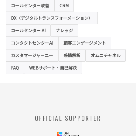
アGIF）の利用
コールセンター改善
CRM
本ホームページの一部では、本サービスの運
用状況の把握や利便性の向上を図るため、
DX（デジタルトランスフォーメーション）
「クッキー」および「webビーコン」という
技術を利用し情報を収集する場合があります
コールセンター AI
ナレッジ
が、これによりお客様のお名前、ご住所、電
話番号、メールアドレス等の個人を特定する
ような情報を取得することはございません。
コンタクトセンターAI
顧客エンゲージメント
お客様は、ウェブブラウザの設定変更によ
り、クッキーの受け取り拒否や警告の表示を
させることが可能ですが、クッキーの受け取
カスタマージャーニー
感情解析
オムニチャネル
りを拒否された場合、本ホームページにおい
て提供するサービスの一部をご利用できない
FAQ
WEBサポート・自己解決
場合がありますのでご了承ください。
※【クッキー】
ウェブサイトを管理するウェブサーバとご利
用者のウェブブラウザとの間で相互にやりと
りされる情報のことをいいます。
※【Webビーコン】
OFFICIAL SUPPORTER
お客様のコンピュータからのアクセス状況を
収集し、特定のWebページの使用率等に関す
る統計を取得できる技術のことをいいます。