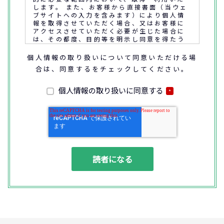
します。 また、お客様から直接書面（当ウェ
ブサイトへの入力を含みます）により個人情
報を取得させていただく場合、又はお客様に
アクセスさせていただく必要が生じた場合に
は、その都度、目的等を明示し同意を得たう
えで取得又はアクセスさせていただきます。
個人情報の取り扱いについて同意いただける場
合は、同意するをチェックしてください。
なお、通話内容の確認や応対品質の評価・研
修を通じて顧客満足の向上を図るために、お
客様との通話内容を書面、音声又は電子的方
個人情報の取り扱いに同意する
*
法により記録させていただくことがありま
す。
◆個人情報の利用目的
(1) お問い合わせいただいた内容やご相談に
対応するため
(2) 商品・サービスの提案、商談、契約の履
行、その他業務上必要な事務連絡を行うため
(3) ご要望いただいた資料の発送や確認した
結果をお客様に報告するため
(4) ダイレクトメール、電子メール、電話等
による商品・サービスに関する情報の提供や
イベント、セミナー、展示会等のご案内をす
るため
(5)顧客サービスの向上や新サービスの研究開