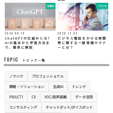
生成AI
ノウハウ
◆個人情報の提示の任意性
お問い合わせ内容、お申込み内容について
は、電話や電子メールでご回答・ご連絡をさ
せていただきますので、必須項目についてご
記入をお願いいたします。
2024.04.19
2020.12.02
個人情報の記入（ウェブサイトへの入力を含
む）は任意ですが、「必須入力項目」に正し
ChatGPTの仕組みとは?
ビジネス電話をかける時間
くご記入いただけない場合は、商品・サービ
AIの基本から学習方法ま
帯に関する一般常識やマナ
ス等を適切にご提供できない場合がございま
で、簡単に解説
ーとは？
す。
TOPIC
トピック一覧
◆セキュリティについて
当社運営のホームページ（以下、「本ホーム
ページ」といいます。）では、お客様の個人
情報保護のため、お問い合わせ、お申込み等
ノウハウ
プロフェッショナル
でご提供いただく個人情報は「SSL（Secure
Sockets Layer）」というデータ暗号化技術
課題・ソリューション
生成AI
トレンド
により保護されます。SSLに対応していない
ブラウザをご利用の場合は、本ホームページ
にアクセスできなくなることや情報の入力が
PBX/CTI
CX
VOC/音声認識
データ活用
できない場合があります。
コンサルティング
チャットボット/ボイスボット
◆クッキー（Cookie）およびWebビーコン（クリ