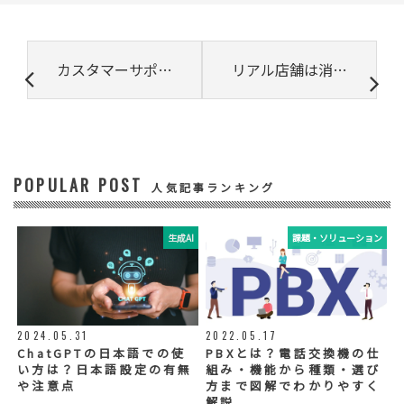
署、役職、業種、ご住所、電話番号、E-Mail
アドレス
③ 共同して利用する者の利用目的
カスタマーサポートとカスタマーサクセスの違い､導入メリット
リアル店舗は消えるのか? 店舗販売ならではのメリットと生き残り策
・お問い合わせいただいた内容やご相談に対
応するため
・電話、または電子メールによる商品・サー
ビスに関する情報の提供やイベント、セミナ
ー、展示会等のご案内をするため
POPULAR POST
④ 個人データの管理について責任を有する者
人気記事ランキング
リードプラス株式会社
生成AI
課題・ソリューション
⑤ 取得方法
当社ウェブサイトへの入力
◆個人情報の外部委託
利用目的の範囲内で、お客様の個人情報を当
2024.05.31
2022.05.17
社グループ会社や委託業者が使用することが
ChatGPTの日本語での使
PBXとは？電話交換機の仕
ございます。個人情報を委託する場合は、当
い方は？日本語設定の有無
組み・機能から種類・選び
社が規定する基準を満たす委託業者を選定
や注意点
方まで図解でわかりやすく
し、適切な取扱いが行われるよう管理・監督
解説
いたします。