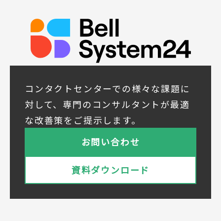
発に活かすため
◆取得する個人データの項目
所属組織名（会社名・団体名等）、氏名、部
署、役職、業種、ご住所、電話番号、E-Mail
アドレス
◆個人情報の共同利用
当社は下記会社との間で、お客様の個人情報
コンタクトセンターでの様々な課題に
を次のとおり共同して利用いたします。
対して、専門のコンサルタントが最適
① 共同利用する者の範囲
な改善策をご提示します。
株式会社ベルシステム24ホールディングス
株式会社ベルシステム24ホールディングスの
お問い合わせ
プライバシーポリシーは
こちら
をご覧ください
株式会社ベルシステム24
資料ダウンロード
株式会社ベルシステム24のプライバシーポリ
シーは
こちら
をご覧ください
② 共同で利用される個人データの項目
所属組織名（会社名・団体名等）、氏名、部