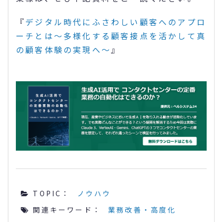
『
デジタル時代にふさわしい顧客へのアプロ
ーチとは～多様化する顧客接点を活かして真
の顧客体験の実現へ～
』
TOPIC：
ノウハウ
関連キーワード：
業務改善・高度化