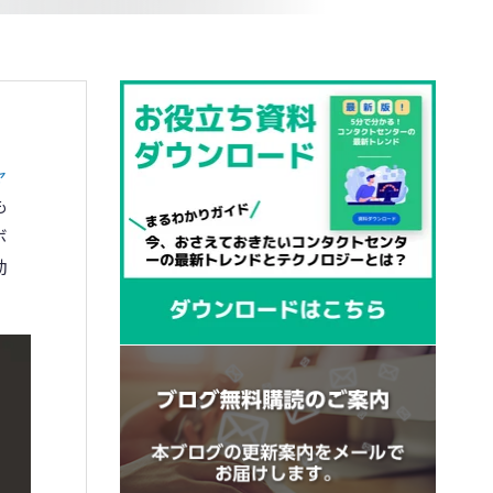
ャ
も
ボ
効