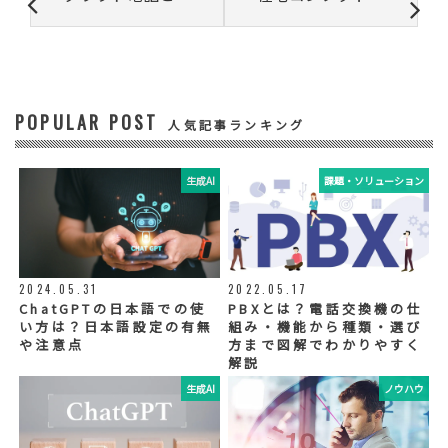
・お問い合わせいただいた内容やご相談に対
応するため
・電話、または電子メールによる商品・サー
ビスに関する情報の提供やイベント、セミナ
ー、展示会等のご案内をするため
POPULAR POST
④ 個人データの管理について責任を有する者
人気記事ランキング
リードプラス株式会社
生成AI
課題・ソリューション
⑤ 取得方法
当社ウェブサイトへの入力
◆個人情報の外部委託
利用目的の範囲内で、お客様の個人情報を当
2024.05.31
2022.05.17
社グループ会社や委託業者が使用することが
ChatGPTの日本語での使
PBXとは？電話交換機の仕
ございます。個人情報を委託する場合は、当
い方は？日本語設定の有無
組み・機能から種類・選び
社が規定する基準を満たす委託業者を選定
や注意点
方まで図解でわかりやすく
し、適切な取扱いが行われるよう管理・監督
解説
いたします。
生成AI
ノウハウ
◆個人情報の提示の任意性
お問い合わせ内容、お申込み内容について