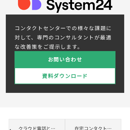
署、役職、業種、ご住所、電話番号、E-Mail
アドレス
◆個人情報の共同利用
当社は下記会社との間で、お客様の個人情報
コンタクトセンターでの様々な課題に
を次のとおり共同して利用いたします。
対して、専門のコンサルタントが最適
① 共同利用する者の範囲
な改善策をご提示します。
株式会社ベルシステム24ホールディングス
株式会社ベルシステム24ホールディングスの
お問い合わせ
プライバシーポリシーは
こちら
をご覧ください
株式会社ベルシステム24
資料ダウンロード
株式会社ベルシステム24のプライバシーポリ
シーは
こちら
をご覧ください
② 共同で利用される個人データの項目
所属組織名（会社名・団体名等）、氏名、部
署、役職、業種、ご住所、電話番号、E-Mail
アドレス
③ 共同して利用する者の利用目的
クラウド電話とは? メリットや注意点のほか比較ポイントも解説
在宅コンタクトセンターを成功に導く業務設計手法とは？