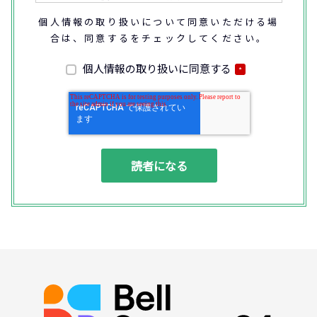
えで取得又はアクセスさせていただきます。
個人情報の取り扱いについて同意いただける場
合は、同意するをチェックしてください。
なお、通話内容の確認や応対品質の評価・研
修を通じて顧客満足の向上を図るために、お
客様との通話内容を書面、音声又は電子的方
個人情報の取り扱いに同意する
*
法により記録させていただくことがありま
す。
◆個人情報の利用目的
(1) お問い合わせいただいた内容やご相談に
対応するため
(2) 商品・サービスの提案、商談、契約の履
行、その他業務上必要な事務連絡を行うため
(3) ご要望いただいた資料の発送や確認した
結果をお客様に報告するため
(4) ダイレクトメール、電子メール、電話等
による商品・サービスに関する情報の提供や
イベント、セミナー、展示会等のご案内をす
るため
(5)顧客サービスの向上や新サービスの研究開
発に活かすため
◆取得する個人データの項目
所属組織名（会社名・団体名等）、氏名、部