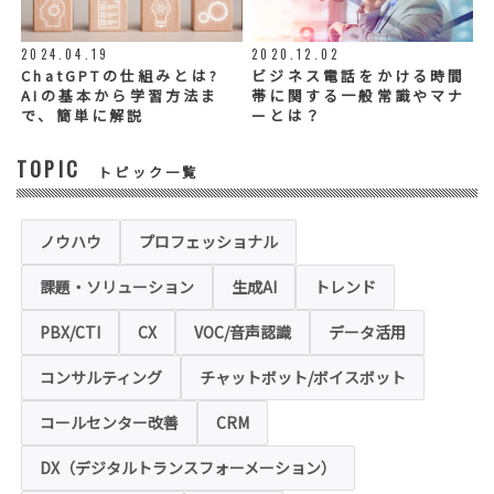
は、電話や電子メールでご回答・ご連絡をさ
せていただきますので、必須項目についてご
記入をお願いいたします。
2024.04.19
2020.12.02
個人情報の記入（ウェブサイトへの入力を含
む）は任意ですが、「必須入力項目」に正し
ChatGPTの仕組みとは?
ビジネス電話をかける時間
くご記入いただけない場合は、商品・サービ
AIの基本から学習方法ま
帯に関する一般常識やマナ
ス等を適切にご提供できない場合がございま
で、簡単に解説
ーとは？
す。
TOPIC
トピック一覧
◆セキュリティについて
当社運営のホームページ（以下、「本ホーム
ページ」といいます。）では、お客様の個人
情報保護のため、お問い合わせ、お申込み等
ノウハウ
プロフェッショナル
でご提供いただく個人情報は「SSL（Secure
Sockets Layer）」というデータ暗号化技術
課題・ソリューション
生成AI
トレンド
により保護されます。SSLに対応していない
ブラウザをご利用の場合は、本ホームページ
にアクセスできなくなることや情報の入力が
PBX/CTI
CX
VOC/音声認識
データ活用
できない場合があります。
コンサルティング
チャットボット/ボイスボット
◆クッキー（Cookie）およびWebビーコン（クリ
アGIF）の利用
コールセンター改善
CRM
本ホームページの一部では、本サービスの運
用状況の把握や利便性の向上を図るため、
DX（デジタルトランスフォーメーション）
「クッキー」および「webビーコン」という