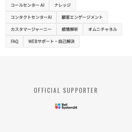
技術を利用し情報を収集する場合があります
コールセンター AI
ナレッジ
が、これによりお客様のお名前、ご住所、電
話番号、メールアドレス等の個人を特定する
ような情報を取得することはございません。
コンタクトセンターAI
顧客エンゲージメント
お客様は、ウェブブラウザの設定変更によ
り、クッキーの受け取り拒否や警告の表示を
させることが可能ですが、クッキーの受け取
カスタマージャーニー
感情解析
オムニチャネル
りを拒否された場合、本ホームページにおい
て提供するサービスの一部をご利用できない
FAQ
WEBサポート・自己解決
場合がありますのでご了承ください。
※【クッキー】
ウェブサイトを管理するウェブサーバとご利
用者のウェブブラウザとの間で相互にやりと
りされる情報のことをいいます。
※【Webビーコン】
OFFICIAL SUPPORTER
お客様のコンピュータからのアクセス状況を
収集し、特定のWebページの使用率等に関す
る統計を取得できる技術のことをいいます。
◆当社の個人情報の管理者およびお問い合わせ窓
口
＜管理者＞
リードプラス株式会社 個人情