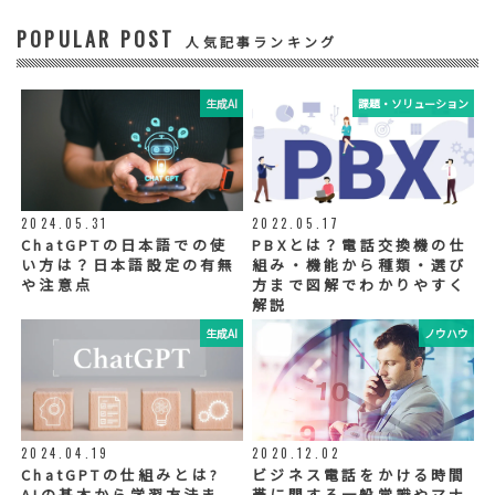
POPULAR POST
④ 個人データの管理について責任を有する者
人気記事ランキング
リードプラス株式会社
生成AI
課題・ソリューション
⑤ 取得方法
当社ウェブサイトへの入力
◆個人情報の外部委託
利用目的の範囲内で、お客様の個人情報を当
2024.05.31
2022.05.17
社グループ会社や委託業者が使用することが
ChatGPTの日本語での使
PBXとは？電話交換機の仕
ございます。個人情報を委託する場合は、当
い方は？日本語設定の有無
組み・機能から種類・選び
社が規定する基準を満たす委託業者を選定
や注意点
方まで図解でわかりやすく
し、適切な取扱いが行われるよう管理・監督
解説
いたします。
生成AI
ノウハウ
◆個人情報の提示の任意性
お問い合わせ内容、お申込み内容について
は、電話や電子メールでご回答・ご連絡をさ
せていただきますので、必須項目についてご
記入をお願いいたします。
2024.04.19
2020.12.02
個人情報の記入（ウェブサイトへの入力を含
む）は任意ですが、「必須入力項目」に正し
ChatGPTの仕組みとは?
ビジネス電話をかける時間
くご記入いただけない場合は、商品・サービ
AIの基本から学習方法ま
帯に関する一般常識やマナ