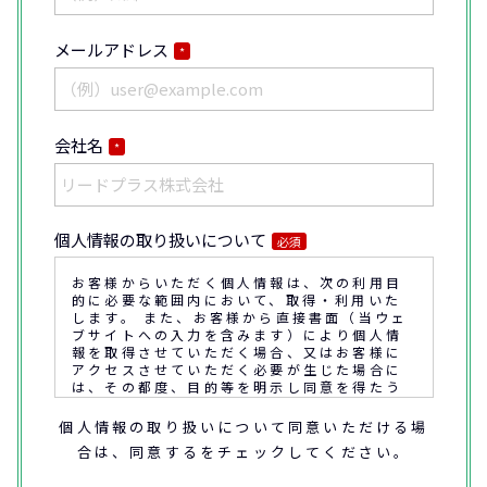
メールアドレス
*
会社名
*
個人情報の取り扱いについて
必須
お客様からいただく個人情報は、次の利用目
的に必要な範囲内において、取得・利用いた
します。 また、お客様から直接書面（当ウェ
ブサイトへの入力を含みます）により個人情
報を取得させていただく場合、又はお客様に
アクセスさせていただく必要が生じた場合に
は、その都度、目的等を明示し同意を得たう
えで取得又はアクセスさせていただきます。
個人情報の取り扱いについて同意いただける場
合は、同意するをチェックしてください。
なお、通話内容の確認や応対品質の評価・研
修を通じて顧客満足の向上を図るために、お