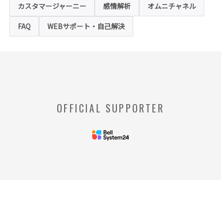
させることが可能ですが、クッキーの受け取
カスタマージャーニー
感情解析
オムニチャネル
りを拒否された場合、本ホームページにおい
て提供するサービスの一部をご利用できない
FAQ
WEBサポート・自己解決
場合がありますのでご了承ください。
※【クッキー】
ウェブサイトを管理するウェブサーバとご利
用者のウェブブラウザとの間で相互にやりと
りされる情報のことをいいます。
※【Webビーコン】
OFFICIAL SUPPORTER
お客様のコンピュータからのアクセス状況を
収集し、特定のWebページの使用率等に関す
る統計を取得できる技術のことをいいます。
◆当社の個人情報の管理者およびお問い合わせ窓
口
＜管理者＞
リードプラス株式会社 個人情
報保護管理者 情報化推進部部
長
＜個人情報に関するお問い合わ
せ窓口＞
リードプラス株式会社 個人情報問合せ窓