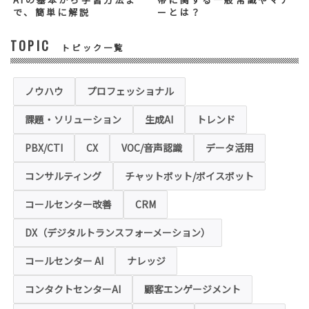
ス等を適切にご提供できない場合がございま
で、簡単に解説
ーとは？
す。
TOPIC
トピック一覧
◆セキュリティについて
当社運営のホームページ（以下、「本ホーム
ページ」といいます。）では、お客様の個人
情報保護のため、お問い合わせ、お申込み等
ノウハウ
プロフェッショナル
でご提供いただく個人情報は「SSL（Secure
Sockets Layer）」というデータ暗号化技術
課題・ソリューション
生成AI
トレンド
により保護されます。SSLに対応していない
ブラウザをご利用の場合は、本ホームページ
にアクセスできなくなることや情報の入力が
PBX/CTI
CX
VOC/音声認識
データ活用
できない場合があります。
コンサルティング
チャットボット/ボイスボット
◆クッキー（Cookie）およびWebビーコン（クリ
アGIF）の利用
コールセンター改善
CRM
本ホームページの一部では、本サービスの運
用状況の把握や利便性の向上を図るため、
DX（デジタルトランスフォーメーション）
「クッキー」および「webビーコン」という
技術を利用し情報を収集する場合があります
コールセンター AI
ナレッジ
が、これによりお客様のお名前、ご住所、電
話番号、メールアドレス等の個人を特定する
ような情報を取得することはございません。
コンタクトセンターAI
顧客エンゲージメント
お客様は、ウェブブラウザの設定変更によ
り、クッキーの受け取り拒否や警告の表示を