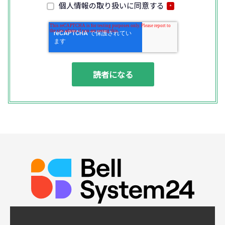
客様との通話内容を書面、音声又は電子的方
個人情報の取り扱いに同意する
*
法により記録させていただくことがありま
す。
◆個人情報の利用目的
(1) お問い合わせいただいた内容やご相談に
対応するため
(2) 商品・サービスの提案、商談、契約の履
行、その他業務上必要な事務連絡を行うため
(3) ご要望いただいた資料の発送や確認した
結果をお客様に報告するため
(4) ダイレクトメール、電子メール、電話等
による商品・サービスに関する情報の提供や
イベント、セミナー、展示会等のご案内をす
るため
(5)顧客サービスの向上や新サービスの研究開
発に活かすため
◆取得する個人データの項目
所属組織名（会社名・団体名等）、氏名、部
署、役職、業種、ご住所、電話番号、E-Mail
アドレス
◆個人情報の共同利用