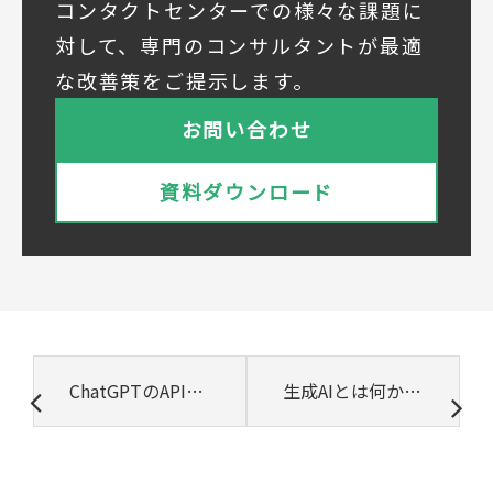
当社は下記会社との間で、お客様の個人情報
コンタクトセンターでの様々な課題に
を次のとおり共同して利用いたします。
対して、専門のコンサルタントが最適
① 共同利用する者の範囲
な改善策をご提示します。
株式会社ベルシステム24ホールディングス
株式会社ベルシステム24ホールディングスの
お問い合わせ
プライバシーポリシーは
こちら
をご覧ください
株式会社ベルシステム24
資料ダウンロード
株式会社ベルシステム24のプライバシーポリ
シーは
こちら
をご覧ください
② 共同で利用される個人データの項目
所属組織名（会社名・団体名等）、氏名、部
署、役職、業種、ご住所、電話番号、E-Mail
アドレス
③ 共同して利用する者の利用目的
ChatGPTのAPI「OpenAI API」とは？できることや料金目安、取得方法を解説【2025年最新版】
生成AIとは何か簡単に解説! 従来の識別系AIとは何が違う?
・お問い合わせいただいた内容やご相談に対
応するため
・電話、または電子メールによる商品・サー
ビスに関する情報の提供やイベント、セミナ
ー、展示会等のご案内をするため