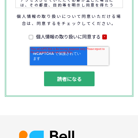
は、その都度、目的等を明示し同意を得たう
えで取得又はアクセスさせていただきます。
個人情報の取り扱いについて同意いただける場
合は、同意するをチェックしてください。
なお、通話内容の確認や応対品質の評価・研
修を通じて顧客満足の向上を図るために、お
客様との通話内容を書面、音声又は電子的方
個人情報の取り扱いに同意する
*
法により記録させていただくことがありま
す。
◆個人情報の利用目的
(1) お問い合わせいただいた内容やご相談に
対応するため
(2) 商品・サービスの提案、商談、契約の履
行、その他業務上必要な事務連絡を行うため
(3) ご要望いただいた資料の発送や確認した
結果をお客様に報告するため
(4) ダイレクトメール、電子メール、電話等
による商品・サービスに関する情報の提供や
イベント、セミナー、展示会等のご案内をす
るため
(5)顧客サービスの向上や新サービスの研究開
発に活かすため
◆取得する個人データの項目