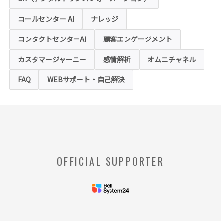
「クッキー」および「webビーコン」という
技術を利用し情報を収集する場合があります
コールセンター AI
ナレッジ
が、これによりお客様のお名前、ご住所、電
話番号、メールアドレス等の個人を特定する
ような情報を取得することはございません。
コンタクトセンターAI
顧客エンゲージメント
お客様は、ウェブブラウザの設定変更によ
り、クッキーの受け取り拒否や警告の表示を
させることが可能ですが、クッキーの受け取
カスタマージャーニー
感情解析
オムニチャネル
りを拒否された場合、本ホームページにおい
て提供するサービスの一部をご利用できない
FAQ
WEBサポート・自己解決
場合がありますのでご了承ください。
※【クッキー】
ウェブサイトを管理するウェブサーバとご利
用者のウェブブラウザとの間で相互にやりと
りされる情報のことをいいます。
※【Webビーコン】
OFFICIAL SUPPORTER
お客様のコンピュータからのアクセス状況を
収集し、特定のWebページの使用率等に関す
る統計を取得できる技術のことをいいます。
◆当社の個人情報の管理者およびお問い合わせ窓
口