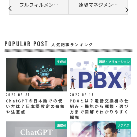
③ 共同して利用する者の利用目的
フルフィルメントとは? 意味や業務内容など基本をわかりやすく解説
遠隔マネジメントってどうやるの？疑問に応える実例をご紹介
・お問い合わせいただいた内容やご相談に対
応するため
・電話、または電子メールによる商品・サー
ビスに関する情報の提供やイベント、セミナ
ー、展示会等のご案内をするため
POPULAR POST
④ 個人データの管理について責任を有する者
人気記事ランキング
リードプラス株式会社
生成AI
課題・ソリューション
⑤ 取得方法
当社ウェブサイトへの入力
◆個人情報の外部委託
利用目的の範囲内で、お客様の個人情報を当
2024.05.31
2022.05.17
社グループ会社や委託業者が使用することが
ChatGPTの日本語での使
PBXとは？電話交換機の仕
ございます。個人情報を委託する場合は、当
い方は？日本語設定の有無
組み・機能から種類・選び
社が規定する基準を満たす委託業者を選定
や注意点
方まで図解でわかりやすく
し、適切な取扱いが行われるよう管理・監督
解説
いたします。
生成AI
ノウハウ
◆個人情報の提示の任意性