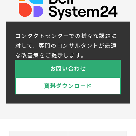
所属組織名（会社名・団体名等）、氏名、部
署、役職、業種、ご住所、電話番号、E-Mail
アドレス
◆個人情報の共同利用
当社は下記会社との間で、お客様の個人情報
コンタクトセンターでの様々な課題に
を次のとおり共同して利用いたします。
対して、専門のコンサルタントが最適
① 共同利用する者の範囲
な改善策をご提示します。
株式会社ベルシステム24ホールディングス
株式会社ベルシステム24ホールディングスの
お問い合わせ
プライバシーポリシーは
こちら
をご覧ください
株式会社ベルシステム24
資料ダウンロード
株式会社ベルシステム24のプライバシーポリ
シーは
こちら
をご覧ください
② 共同で利用される個人データの項目
所属組織名（会社名・団体名等）、氏名、部
署、役職、業種、ご住所、電話番号、E-Mail
アドレス