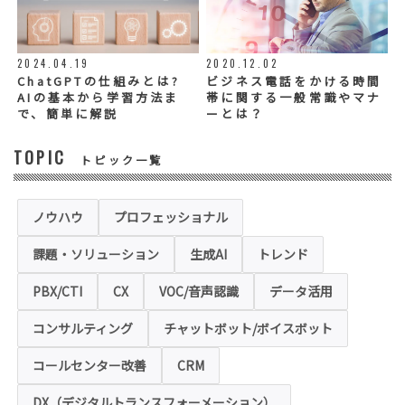
お問い合わせ内容、お申込み内容について
は、電話や電子メールでご回答・ご連絡をさ
せていただきますので、必須項目についてご
記入をお願いいたします。
2024.04.19
2020.12.02
個人情報の記入（ウェブサイトへの入力を含
む）は任意ですが、「必須入力項目」に正し
ChatGPTの仕組みとは?
ビジネス電話をかける時間
くご記入いただけない場合は、商品・サービ
AIの基本から学習方法ま
帯に関する一般常識やマナ
ス等を適切にご提供できない場合がございま
で、簡単に解説
ーとは？
す。
TOPIC
トピック一覧
◆セキュリティについて
当社運営のホームページ（以下、「本ホーム
ページ」といいます。）では、お客様の個人
情報保護のため、お問い合わせ、お申込み等
ノウハウ
プロフェッショナル
でご提供いただく個人情報は「SSL（Secure
Sockets Layer）」というデータ暗号化技術
課題・ソリューション
生成AI
トレンド
により保護されます。SSLに対応していない
ブラウザをご利用の場合は、本ホームページ
にアクセスできなくなることや情報の入力が
PBX/CTI
CX
VOC/音声認識
データ活用
できない場合があります。
コンサルティング
チャットボット/ボイスボット
◆クッキー（Cookie）およびWebビーコン（クリ
アGIF）の利用
コールセンター改善
CRM
本ホームページの一部では、本サービスの運
用状況の把握や利便性の向上を図るため、
DX（デジタルトランスフォーメーション）