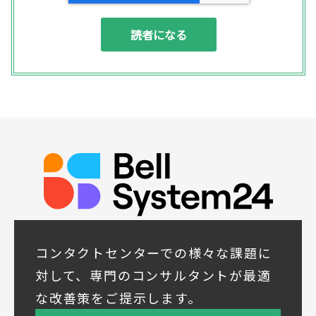
(1) お問い合わせいただいた内容やご相談に
対応するため
(2) 商品・サービスの提案、商談、契約の履
行、その他業務上必要な事務連絡を行うため
(3) ご要望いただいた資料の発送や確認した
結果をお客様に報告するため
(4) ダイレクトメール、電子メール、電話等
による商品・サービスに関する情報の提供や
イベント、セミナー、展示会等のご案内をす
るため
(5)顧客サービスの向上や新サービスの研究開
発に活かすため
◆取得する個人データの項目
所属組織名（会社名・団体名等）、氏名、部
署、役職、業種、ご住所、電話番号、E-Mail
アドレス
◆個人情報の共同利用
当社は下記会社との間で、お客様の個人情報
コンタクトセンターでの様々な課題に
を次のとおり共同して利用いたします。
対して、専門のコンサルタントが最適
① 共同利用する者の範囲
な改善策をご提示します。
株式会社ベルシステム24ホールディングス