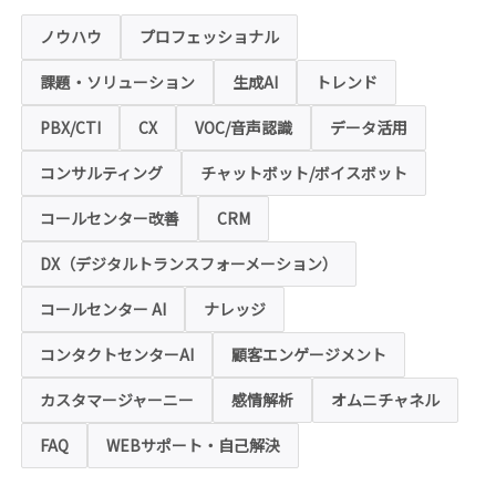
ページ」といいます。）では、お客様の個人
情報保護のため、お問い合わせ、お申込み等
ノウハウ
プロフェッショナル
でご提供いただく個人情報は「SSL（Secure
Sockets Layer）」というデータ暗号化技術
課題・ソリューション
生成AI
トレンド
により保護されます。SSLに対応していない
ブラウザをご利用の場合は、本ホームページ
にアクセスできなくなることや情報の入力が
PBX/CTI
CX
VOC/音声認識
データ活用
できない場合があります。
コンサルティング
チャットボット/ボイスボット
◆クッキー（Cookie）およびWebビーコン（クリ
アGIF）の利用
コールセンター改善
CRM
本ホームページの一部では、本サービスの運
用状況の把握や利便性の向上を図るため、
DX（デジタルトランスフォーメーション）
「クッキー」および「webビーコン」という
技術を利用し情報を収集する場合があります
コールセンター AI
ナレッジ
が、これによりお客様のお名前、ご住所、電
話番号、メールアドレス等の個人を特定する
ような情報を取得することはございません。
コンタクトセンターAI
顧客エンゲージメント
お客様は、ウェブブラウザの設定変更によ
り、クッキーの受け取り拒否や警告の表示を
させることが可能ですが、クッキーの受け取
カスタマージャーニー
感情解析
オムニチャネル
りを拒否された場合、本ホームページにおい
て提供するサービスの一部をご利用できない
FAQ
WEBサポート・自己解決
場合がありますのでご了承ください。