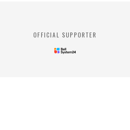
※【クッキー】
ウェブサイトを管理するウェブサーバとご利
用者のウェブブラウザとの間で相互にやりと
りされる情報のことをいいます。
※【Webビーコン】
OFFICIAL SUPPORTER
お客様のコンピュータからのアクセス状況を
収集し、特定のWebページの使用率等に関す
る統計を取得できる技術のことをいいます。
◆当社の個人情報の管理者およびお問い合わせ窓
口
＜管理者＞
リードプラス株式会社 個人情
報保護管理者 情報化推進部部
長
＜個人情報に関するお問い合わ
せ窓口＞
リードプラス株式会社 個人情報問合せ窓
口 電話番号: 03-4405-8712
※受付時間：平日 午前10時00分～午後5時
00分
ご提供いただいた情報はリードプラス株式会