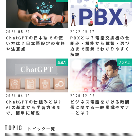
⑤ 取得方法
当社ウェブサイトへの入力
◆個人情報の外部委託
利用目的の範囲内で、お客様の個人情報を当
2024.05.31
2022.05.17
社グループ会社や委託業者が使用することが
ChatGPTの日本語での使
PBXとは？電話交換機の仕
ございます。個人情報を委託する場合は、当
い方は？日本語設定の有無
組み・機能から種類・選び
社が規定する基準を満たす委託業者を選定
や注意点
方まで図解でわかりやすく
し、適切な取扱いが行われるよう管理・監督
解説
いたします。
生成AI
ノウハウ
◆個人情報の提示の任意性
お問い合わせ内容、お申込み内容について
は、電話や電子メールでご回答・ご連絡をさ
せていただきますので、必須項目についてご
記入をお願いいたします。
2024.04.19
2020.12.02
個人情報の記入（ウェブサイトへの入力を含
む）は任意ですが、「必須入力項目」に正し
ChatGPTの仕組みとは?
ビジネス電話をかける時間
くご記入いただけない場合は、商品・サービ
AIの基本から学習方法ま
帯に関する一般常識やマナ
ス等を適切にご提供できない場合がございま
で、簡単に解説
ーとは？
す。
TOPIC
トピック一覧
◆セキュリティについて
当社運営のホームページ（以下、「本ホーム