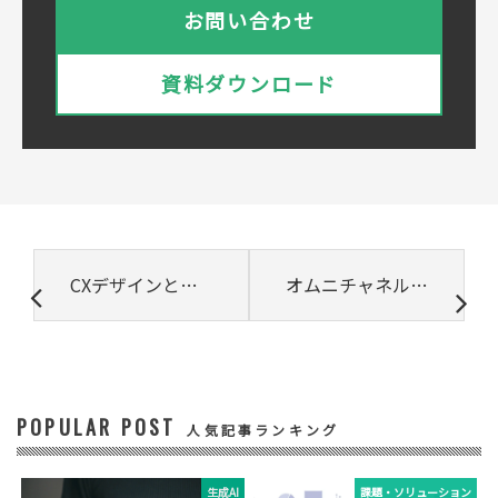
株式会社ベルシステム24ホールディングスの
お問い合わせ
プライバシーポリシーは
こちら
をご覧ください
株式会社ベルシステム24
資料ダウンロード
株式会社ベルシステム24のプライバシーポリ
シーは
こちら
をご覧ください
② 共同で利用される個人データの項目
所属組織名（会社名・団体名等）、氏名、部
署、役職、業種、ご住所、電話番号、E-Mail
アドレス
③ 共同して利用する者の利用目的
CXデザインとは? 重要性やポイント､UXデザインとの違いを解説
オムニチャネルでよくある課題とは? 成功のためのポイント
・お問い合わせいただいた内容やご相談に対
応するため
・電話、または電子メールによる商品・サー
ビスに関する情報の提供やイベント、セミナ
ー、展示会等のご案内をするため
POPULAR POST
④ 個人データの管理について責任を有する者
人気記事ランキング
リードプラス株式会社
生成AI
課題・ソリューション