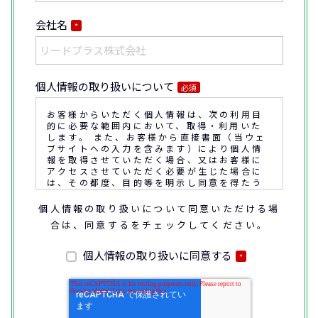
会社名
*
個人情報の取り扱いについて
必須
お客様からいただく個人情報は、次の利用目
的に必要な範囲内において、取得・利用いた
します。 また、お客様から直接書面（当ウェ
ブサイトへの入力を含みます）により個人情
報を取得させていただく場合、又はお客様に
アクセスさせていただく必要が生じた場合に
は、その都度、目的等を明示し同意を得たう
えで取得又はアクセスさせていただきます。
個人情報の取り扱いについて同意いただける場
合は、同意するをチェックしてください。
なお、通話内容の確認や応対品質の評価・研
修を通じて顧客満足の向上を図るために、お
客様との通話内容を書面、音声又は電子的方
個人情報の取り扱いに同意する
*
法により記録させていただくことがありま
す。
◆個人情報の利用目的