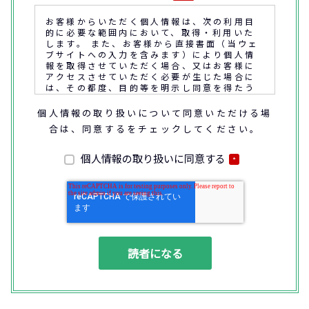
お客様からいただく個人情報は、次の利用目
的に必要な範囲内において、取得・利用いた
します。 また、お客様から直接書面（当ウェ
ブサイトへの入力を含みます）により個人情
報を取得させていただく場合、又はお客様に
アクセスさせていただく必要が生じた場合に
は、その都度、目的等を明示し同意を得たう
えで取得又はアクセスさせていただきます。
個人情報の取り扱いについて同意いただける場
合は、同意するをチェックしてください。
なお、通話内容の確認や応対品質の評価・研
修を通じて顧客満足の向上を図るために、お
客様との通話内容を書面、音声又は電子的方
個人情報の取り扱いに同意する
*
法により記録させていただくことがありま
す。
◆個人情報の利用目的
(1) お問い合わせいただいた内容やご相談に
対応するため
(2) 商品・サービスの提案、商談、契約の履
行、その他業務上必要な事務連絡を行うため
(3) ご要望いただいた資料の発送や確認した
結果をお客様に報告するため
(4) ダイレクトメール、電子メール、電話等
による商品・サービスに関する情報の提供や