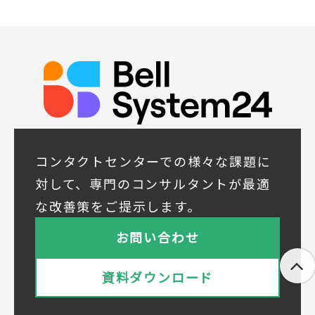
イベント、セミナー、展示会等のご案内をす
るため
(5)顧客サービスの向上や新サービスの研究開
発に活かすため
◆取得する個人データの項目
所属組織名（会社名・団体名等）、氏名、部
署、役職、業種、ご住所、電話番号、E-Mail
アドレス
◆個人情報の共同利用
当社は下記会社との間で、お客様の個人情報
コンタクトセンターでの様々な課題に
を次のとおり共同して利用いたします。
対して、専門のコンサルタントが最適
① 共同利用する者の範囲
な改善策をご提示します。
株式会社ベルシステム24ホールディングス
株式会社ベルシステム24ホールディングスの
お問い合わせ
プライバシーポリシーは
こちら
をご覧ください
株式会社ベルシステム24
資料ダウンロード
株式会社ベルシステム24のプライバシーポリ
シーは
こちら
をご覧ください