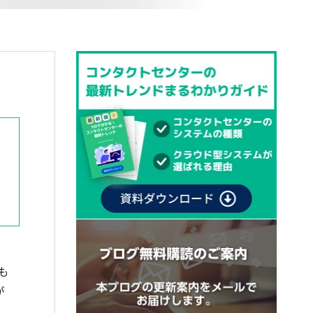
も
が
、