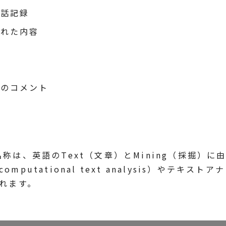
電話記録
られた内容
り
トのコメント
は、英語のText（文章）とMining（採掘）に
utational text analysis）やテキストア
呼ばれます。