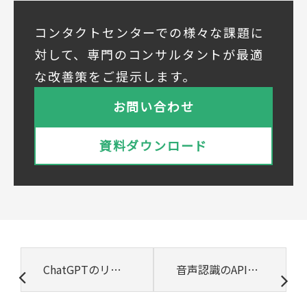
◆個人情報の共同利用
当社は下記会社との間で、お客様の個人情報
コンタクトセンターでの様々な課題に
を次のとおり共同して利用いたします。
対して、専門のコンサルタントが最適
① 共同利用する者の範囲
な改善策をご提示します。
株式会社ベルシステム24ホールディングス
株式会社ベルシステム24ホールディングスの
お問い合わせ
プライバシーポリシーは
こちら
をご覧ください
株式会社ベルシステム24
資料ダウンロード
株式会社ベルシステム24のプライバシーポリ
シーは
こちら
をご覧ください
② 共同で利用される個人データの項目
所属組織名（会社名・団体名等）、氏名、部
署、役職、業種、ご住所、電話番号、E-Mail
アドレス
③ 共同して利用する者の利用目的
ChatGPTのリスクと安全性 企業利用のセキュリティ対策と注意点
音声認識のAPI連携でコンタクトセンター業務を効率化するには？
・お問い合わせいただいた内容やご相談に対
応するため
・電話、または電子メールによる商品・サー