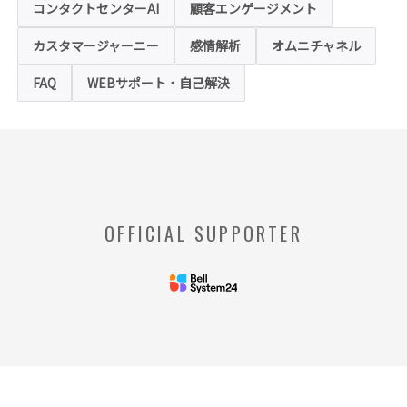
ような情報を取得することはございません。
コンタクトセンターAI
顧客エンゲージメント
お客様は、ウェブブラウザの設定変更によ
り、クッキーの受け取り拒否や警告の表示を
させることが可能ですが、クッキーの受け取
カスタマージャーニー
感情解析
オムニチャネル
りを拒否された場合、本ホームページにおい
て提供するサービスの一部をご利用できない
FAQ
WEBサポート・自己解決
場合がありますのでご了承ください。
※【クッキー】
ウェブサイトを管理するウェブサーバとご利
用者のウェブブラウザとの間で相互にやりと
りされる情報のことをいいます。
※【Webビーコン】
OFFICIAL SUPPORTER
お客様のコンピュータからのアクセス状況を
収集し、特定のWebページの使用率等に関す
る統計を取得できる技術のことをいいます。
◆当社の個人情報の管理者およびお問い合わせ窓
口
＜管理者＞
リードプラス株式会社 個人情
報保護管理者 情報化推進部部
長