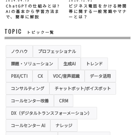
2024.04.19
2020.12.02
個人情報の記入（ウェブサイトへの入力を含
む）は任意ですが、「必須入力項目」に正し
ChatGPTの仕組みとは?
ビジネス電話をかける時間
くご記入いただけない場合は、商品・サービ
AIの基本から学習方法ま
帯に関する一般常識やマナ
ス等を適切にご提供できない場合がございま
で、簡単に解説
ーとは？
す。
TOPIC
トピック一覧
◆セキュリティについて
当社運営のホームページ（以下、「本ホーム
ページ」といいます。）では、お客様の個人
情報保護のため、お問い合わせ、お申込み等
ノウハウ
プロフェッショナル
でご提供いただく個人情報は「SSL（Secure
Sockets Layer）」というデータ暗号化技術
課題・ソリューション
生成AI
トレンド
により保護されます。SSLに対応していない
ブラウザをご利用の場合は、本ホームページ
にアクセスできなくなることや情報の入力が
PBX/CTI
CX
VOC/音声認識
データ活用
できない場合があります。
コンサルティング
チャットボット/ボイスボット
◆クッキー（Cookie）およびWebビーコン（クリ
アGIF）の利用
コールセンター改善
CRM
本ホームページの一部では、本サービスの運
用状況の把握や利便性の向上を図るため、
DX（デジタルトランスフォーメーション）
「クッキー」および「webビーコン」という
技術を利用し情報を収集する場合があります
コールセンター AI
ナレッジ
が、これによりお客様のお名前、ご住所、電
話番号、メールアドレス等の個人を特定する