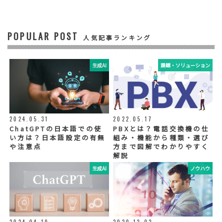
ビスに関する情報の提供やイベント、セミナ
ー、展示会等のご案内をするため
POPULAR POST
④ 個人データの管理について責任を有する者
人気記事ランキング
リードプラス株式会社
生成AI
課題・ソリューション
⑤ 取得方法
当社ウェブサイトへの入力
◆個人情報の外部委託
利用目的の範囲内で、お客様の個人情報を当
2024.05.31
2022.05.17
社グループ会社や委託業者が使用することが
ChatGPTの日本語での使
PBXとは？電話交換機の仕
ございます。個人情報を委託する場合は、当
い方は？日本語設定の有無
組み・機能から種類・選び
社が規定する基準を満たす委託業者を選定
や注意点
方まで図解でわかりやすく
し、適切な取扱いが行われるよう管理・監督
解説
いたします。
生成AI
ノウハウ
◆個人情報の提示の任意性
お問い合わせ内容、お申込み内容について
は、電話や電子メールでご回答・ご連絡をさ
せていただきますので、必須項目についてご
記入をお願いいたします。