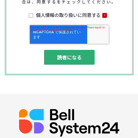
合は、同意するをチェックしてください。
なお、通話内容の確認や応対品質の評価・研
修を通じて顧客満足の向上を図るために、お
客様との通話内容を書面、音声又は電子的方
個人情報の取り扱いに同意する
*
法により記録させていただくことがありま
す。
◆個人情報の利用目的
(1) お問い合わせいただいた内容やご相談に
対応するため
(2) 商品・サービスの提案、商談、契約の履
行、その他業務上必要な事務連絡を行うため
(3) ご要望いただいた資料の発送や確認した
結果をお客様に報告するため
(4) ダイレクトメール、電子メール、電話等
による商品・サービスに関する情報の提供や
イベント、セミナー、展示会等のご案内をす
るため
(5)顧客サービスの向上や新サービスの研究開
発に活かすため
◆取得する個人データの項目
所属組織名（会社名・団体名等）、氏名、部
署、役職、業種、ご住所、電話番号、E-Mail
アドレス