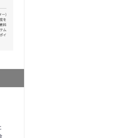
、
。
と
金