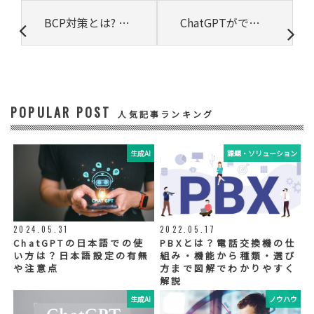
③ 共同して利用する者の利用目的
BCP対策とは? 策定のポイントと目的､有効な施策
ChatGPTができることは? 注意点やできないことも紹介
・お問い合わせいただいた内容やご相談に対
応するため
・電話、または電子メールによる商品・サー
ビスに関する情報の提供やイベント、セミナ
ー、展示会等のご案内をするため
POPULAR POST
④ 個人データの管理について責任を有する者
人気記事ランキング
リードプラス株式会社
生成AI
課題・ソリューション
⑤ 取得方法
当社ウェブサイトへの入力
◆個人情報の外部委託
利用目的の範囲内で、お客様の個人情報を当
2024.05.31
2022.05.17
社グループ会社や委託業者が使用することが
ChatGPTの日本語での使
PBXとは？電話交換機の仕
ございます。個人情報を委託する場合は、当
い方は？日本語設定の有無
組み・機能から種類・選び
社が規定する基準を満たす委託業者を選定
や注意点
方まで図解でわかりやすく
し、適切な取扱いが行われるよう管理・監督
解説
いたします。
生成AI
ノウハウ