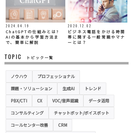
◆個人情報の提示の任意性
お問い合わせ内容、お申込み内容について
は、電話や電子メールでご回答・ご連絡をさ
せていただきますので、必須項目についてご
記入をお願いいたします。
2024.04.19
2020.12.02
個人情報の記入（ウェブサイトへの入力を含
む）は任意ですが、「必須入力項目」に正し
ChatGPTの仕組みとは?
ビジネス電話をかける時間
くご記入いただけない場合は、商品・サービ
AIの基本から学習方法ま
帯に関する一般常識やマナ
ス等を適切にご提供できない場合がございま
で、簡単に解説
ーとは？
す。
TOPIC
トピック一覧
◆セキュリティについて
当社運営のホームページ（以下、「本ホーム
ページ」といいます。）では、お客様の個人
情報保護のため、お問い合わせ、お申込み等
ノウハウ
プロフェッショナル
でご提供いただく個人情報は「SSL（Secure
Sockets Layer）」というデータ暗号化技術
課題・ソリューション
生成AI
トレンド
により保護されます。SSLに対応していない
ブラウザをご利用の場合は、本ホームページ
にアクセスできなくなることや情報の入力が
PBX/CTI
CX
VOC/音声認識
データ活用
できない場合があります。
コンサルティング
チャットボット/ボイスボット
◆クッキー（Cookie）およびWebビーコン（クリ
アGIF）の利用
コールセンター改善
CRM
本ホームページの一部では、本サービスの運