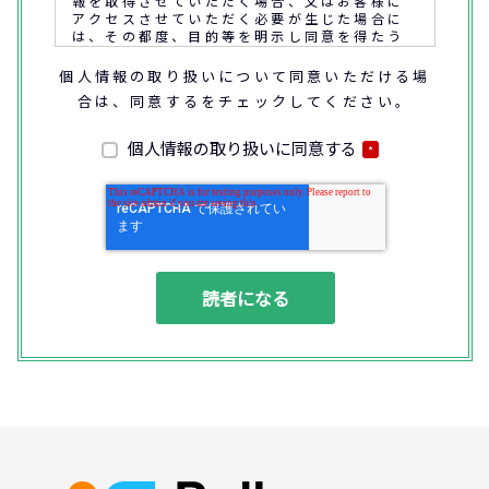
報を取得させていただく場合、又はお客様に
アクセスさせていただく必要が生じた場合に
は、その都度、目的等を明示し同意を得たう
えで取得又はアクセスさせていただきます。
個人情報の取り扱いについて同意いただける場
合は、同意するをチェックしてください。
なお、通話内容の確認や応対品質の評価・研
修を通じて顧客満足の向上を図るために、お
客様との通話内容を書面、音声又は電子的方
個人情報の取り扱いに同意する
*
法により記録させていただくことがありま
す。
◆個人情報の利用目的
(1) お問い合わせいただいた内容やご相談に
対応するため
(2) 商品・サービスの提案、商談、契約の履
行、その他業務上必要な事務連絡を行うため
(3) ご要望いただいた資料の発送や確認した
結果をお客様に報告するため
(4) ダイレクトメール、電子メール、電話等
による商品・サービスに関する情報の提供や
イベント、セミナー、展示会等のご案内をす
るため
(5)顧客サービスの向上や新サービスの研究開
発に活かすため