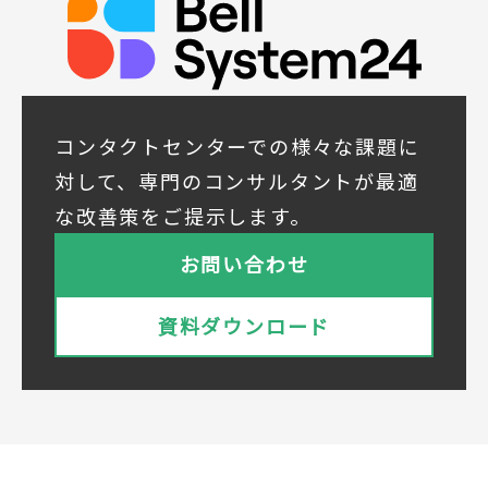
◆取得する個人データの項目
所属組織名（会社名・団体名等）、氏名、部
署、役職、業種、ご住所、電話番号、E-Mail
アドレス
◆個人情報の共同利用
当社は下記会社との間で、お客様の個人情報
コンタクトセンターでの様々な課題に
を次のとおり共同して利用いたします。
対して、専門のコンサルタントが最適
① 共同利用する者の範囲
な改善策をご提示します。
株式会社ベルシステム24ホールディングス
株式会社ベルシステム24ホールディングスの
お問い合わせ
プライバシーポリシーは
こちら
をご覧ください
株式会社ベルシステム24
資料ダウンロード
株式会社ベルシステム24のプライバシーポリ
シーは
こちら
をご覧ください
② 共同で利用される個人データの項目
所属組織名（会社名・団体名等）、氏名、部
署、役職、業種、ご住所、電話番号、E-Mail
アドレス