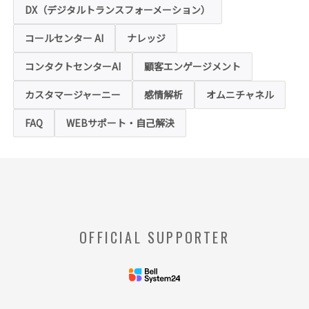
用状況の把握や利便性の向上を図るため、
DX（デジタルトランスフォーメーション）
「クッキー」および「webビーコン」という
技術を利用し情報を収集する場合があります
コールセンター AI
ナレッジ
が、これによりお客様のお名前、ご住所、電
話番号、メールアドレス等の個人を特定する
ような情報を取得することはございません。
コンタクトセンターAI
顧客エンゲージメント
お客様は、ウェブブラウザの設定変更によ
り、クッキーの受け取り拒否や警告の表示を
させることが可能ですが、クッキーの受け取
カスタマージャーニー
感情解析
オムニチャネル
りを拒否された場合、本ホームページにおい
て提供するサービスの一部をご利用できない
FAQ
WEBサポート・自己解決
場合がありますのでご了承ください。
※【クッキー】
ウェブサイトを管理するウェブサーバとご利
用者のウェブブラウザとの間で相互にやりと
りされる情報のことをいいます。
※【Webビーコン】
OFFICIAL SUPPORTER
お客様のコンピュータからのアクセス状況を
収集し、特定のWebページの使用率等に関す
る統計を取得できる技術のことをいいます。
◆当社の個人情報の管理者およびお問い合わせ窓
口