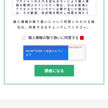
ブサイトへの入力を含みます）により個人情
報を取得させていただく場合、又はお客様に
アクセスさせていただく必要が生じた場合に
は、その都度、目的等を明示し同意を得たう
えで取得又はアクセスさせていただきます。
個人情報の取り扱いについて同意いただける場
合は、同意するをチェックしてください。
なお、通話内容の確認や応対品質の評価・研
修を通じて顧客満足の向上を図るために、お
客様との通話内容を書面、音声又は電子的方
個人情報の取り扱いに同意する
*
法により記録させていただくことがありま
す。
◆個人情報の利用目的
(1) お問い合わせいただいた内容やご相談に
対応するため
(2) 商品・サービスの提案、商談、契約の履
行、その他業務上必要な事務連絡を行うため
(3) ご要望いただいた資料の発送や確認した
結果をお客様に報告するため
(4) ダイレクトメール、電子メール、電話等
による商品・サービスに関する情報の提供や
イベント、セミナー、展示会等のご案内をす
るため
(5)顧客サービスの向上や新サービスの研究開
発に活かすため