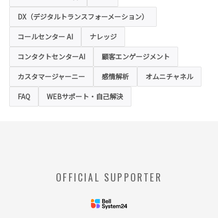
本ホームページの一部では、本サービスの運
用状況の把握や利便性の向上を図るため、
DX（デジタルトランスフォーメーション）
「クッキー」および「webビーコン」という
技術を利用し情報を収集する場合があります
コールセンター AI
ナレッジ
が、これによりお客様のお名前、ご住所、電
話番号、メールアドレス等の個人を特定する
ような情報を取得することはございません。
コンタクトセンターAI
顧客エンゲージメント
お客様は、ウェブブラウザの設定変更によ
り、クッキーの受け取り拒否や警告の表示を
させることが可能ですが、クッキーの受け取
カスタマージャーニー
感情解析
オムニチャネル
りを拒否された場合、本ホームページにおい
て提供するサービスの一部をご利用できない
FAQ
WEBサポート・自己解決
場合がありますのでご了承ください。
※【クッキー】
ウェブサイトを管理するウェブサーバとご利
用者のウェブブラウザとの間で相互にやりと
りされる情報のことをいいます。
※【Webビーコン】
OFFICIAL SUPPORTER
お客様のコンピュータからのアクセス状況を
収集し、特定のWebページの使用率等に関す
る統計を取得できる技術のことをいいます。
◆当社の個人情報の管理者およびお問い合わせ窓