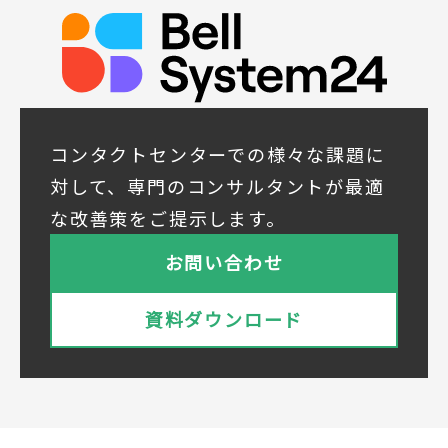
◆取得する個人データの項目
所属組織名（会社名・団体名等）、氏名、部
署、役職、業種、ご住所、電話番号、E-Mail
アドレス
◆個人情報の共同利用
当社は下記会社との間で、お客様の個人情報
コンタクトセンターでの様々な課題に
を次のとおり共同して利用いたします。
対して、専門のコンサルタントが最適
① 共同利用する者の範囲
な改善策をご提示します。
株式会社ベルシステム24ホールディングス
株式会社ベルシステム24ホールディングスの
お問い合わせ
プライバシーポリシーは
こちら
をご覧ください
株式会社ベルシステム24
資料ダウンロード
株式会社ベルシステム24のプライバシーポリ
シーは
こちら
をご覧ください
② 共同で利用される個人データの項目
所属組織名（会社名・団体名等）、氏名、部
署、役職、業種、ご住所、電話番号、E-Mail
アドレス