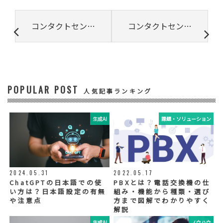
③ 共同して利用する者の利用目的
コンタクトセンターにおける品質管理とKPIとは何かについて解説
コンタクトセンターはデータの宝庫。デジタルマーケティングとの接点とは
・お問い合わせいただいた内容やご相談に対
応するため
・電話、または電子メールによる商品・サー
ビスに関する情報の提供やイベント、セミナ
ー、展示会等のご案内をするため
POPULAR POST
④ 個人データの管理について責任を有する者
人気記事ランキング
リードプラス株式会社
生成AI
課題・ソリューション
⑤ 取得方法
当社ウェブサイトへの入力
◆個人情報の外部委託
利用目的の範囲内で、お客様の個人情報を当
2024.05.31
2022.05.17
社グループ会社や委託業者が使用することが
ChatGPTの日本語での使
PBXとは？電話交換機の仕
ございます。個人情報を委託する場合は、当
い方は？日本語設定の有無
組み・機能から種類・選び
社が規定する基準を満たす委託業者を選定
や注意点
方まで図解でわかりやすく
し、適切な取扱いが行われるよう管理・監督
解説
いたします。
生成AI
ノウハウ