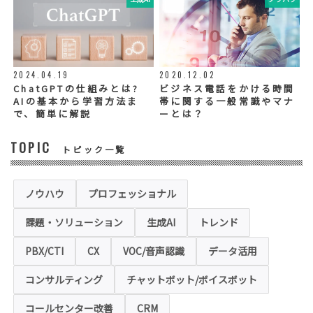
◆個人情報の提示の任意性
お問い合わせ内容、お申込み内容について
は、電話や電子メールでご回答・ご連絡をさ
せていただきますので、必須項目についてご
記入をお願いいたします。
2024.04.19
2020.12.02
個人情報の記入（ウェブサイトへの入力を含
む）は任意ですが、「必須入力項目」に正し
ChatGPTの仕組みとは?
ビジネス電話をかける時間
くご記入いただけない場合は、商品・サービ
AIの基本から学習方法ま
帯に関する一般常識やマナ
ス等を適切にご提供できない場合がございま
で、簡単に解説
ーとは？
す。
TOPIC
トピック一覧
◆セキュリティについて
当社運営のホームページ（以下、「本ホーム
ページ」といいます。）では、お客様の個人
情報保護のため、お問い合わせ、お申込み等
ノウハウ
プロフェッショナル
でご提供いただく個人情報は「SSL（Secure
Sockets Layer）」というデータ暗号化技術
課題・ソリューション
生成AI
トレンド
により保護されます。SSLに対応していない
ブラウザをご利用の場合は、本ホームページ
にアクセスできなくなることや情報の入力が
PBX/CTI
CX
VOC/音声認識
データ活用
できない場合があります。
コンサルティング
チャットボット/ボイスボット
◆クッキー（Cookie）およびWebビーコン（クリ
アGIF）の利用
コールセンター改善
CRM