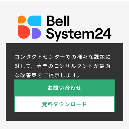
(5)顧客サービスの向上や新サービスの研究開
発に活かすため
◆取得する個人データの項目
所属組織名（会社名・団体名等）、氏名、部
署、役職、業種、ご住所、電話番号、E-Mail
アドレス
◆個人情報の共同利用
当社は下記会社との間で、お客様の個人情報
コンタクトセンターでの様々な課題に
を次のとおり共同して利用いたします。
対して、専門のコンサルタントが最適
① 共同利用する者の範囲
な改善策をご提示します。
株式会社ベルシステム24ホールディングス
株式会社ベルシステム24ホールディングスの
お問い合わせ
プライバシーポリシーは
こちら
をご覧ください
株式会社ベルシステム24
資料ダウンロード
株式会社ベルシステム24のプライバシーポリ
シーは
こちら
をご覧ください
② 共同で利用される個人データの項目