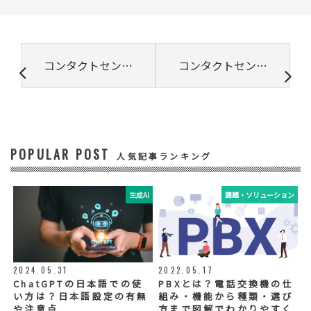
所属組織名（会社名・団体名等）、氏名、部
署、役職、業種、ご住所、電話番号、E-Mail
アドレス
③ 共同して利用する者の利用目的
コンタクトセンターは顧客接点の多様化にどう対応するのか？
コンタクトセンターにおけるWFMの役割と最適な人員配置
・お問い合わせいただいた内容やご相談に対
応するため
・電話、または電子メールによる商品・サー
ビスに関する情報の提供やイベント、セミナ
ー、展示会等のご案内をするため
POPULAR POST
④ 個人データの管理について責任を有する者
人気記事ランキング
リードプラス株式会社
生成AI
課題・ソリューション
⑤ 取得方法
当社ウェブサイトへの入力
◆個人情報の外部委託
利用目的の範囲内で、お客様の個人情報を当
2024.05.31
2022.05.17
社グループ会社や委託業者が使用することが
ChatGPTの日本語での使
PBXとは？電話交換機の仕
ございます。個人情報を委託する場合は、当
い方は？日本語設定の有無
組み・機能から種類・選び
社が規定する基準を満たす委託業者を選定
や注意点
方まで図解でわかりやすく
し、適切な取扱いが行われるよう管理・監督