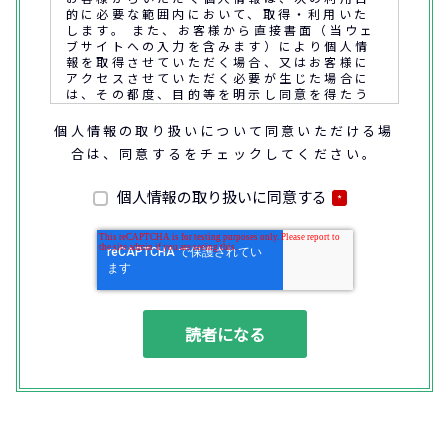
的に必要な範囲内において、取得・利用いた
します。 また、お客様から直接書面（当ウェ
ブサイトへの入力を含みます）により個人情
報を取得させていただく場合、又はお客様に
アクセスさせていただく必要が生じた場合に
は、その都度、目的等を明示し同意を得たう
えで取得又はアクセスさせていただきます。
個人情報の取り扱いについて同意いただける場
合は、同意するをチェックしてください。
なお、通話内容の確認や応対品質の評価・研
修を通じて顧客満足の向上を図るために、お
客様との通話内容を書面、音声又は電子的方
個人情報の取り扱いに同意する
*
法により記録させていただくことがありま
す。
◆個人情報の利用目的
(1) お問い合わせいただいた内容やご相談に
対応するため
(2) 商品・サービスの提案、商談、契約の履
行、その他業務上必要な事務連絡を行うため
(3) ご要望いただいた資料の発送や確認した
結果をお客様に報告するため
(4) ダイレクトメール、電子メール、電話等
による商品・サービスに関する情報の提供や
イベント、セミナー、展示会等のご案内をす
るため