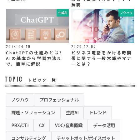
解説
いたします。
生成AI
ノウハウ
◆個人情報の提示の任意性
お問い合わせ内容、お申込み内容について
は、電話や電子メールでご回答・ご連絡をさ
せていただきますので、必須項目についてご
記入をお願いいたします。
2024.04.19
2020.12.02
個人情報の記入（ウェブサイトへの入力を含
む）は任意ですが、「必須入力項目」に正し
ChatGPTの仕組みとは?
ビジネス電話をかける時間
くご記入いただけない場合は、商品・サービ
AIの基本から学習方法ま
帯に関する一般常識やマナ
ス等を適切にご提供できない場合がございま
で、簡単に解説
ーとは？
す。
TOPIC
トピック一覧
◆セキュリティについて
当社運営のホームページ（以下、「本ホーム
ページ」といいます。）では、お客様の個人
情報保護のため、お問い合わせ、お申込み等
ノウハウ
プロフェッショナル
でご提供いただく個人情報は「SSL（Secure
Sockets Layer）」というデータ暗号化技術
課題・ソリューション
生成AI
トレンド
により保護されます。SSLに対応していない
ブラウザをご利用の場合は、本ホームページ
にアクセスできなくなることや情報の入力が
PBX/CTI
CX
VOC/音声認識
データ活用
できない場合があります。
コンサルティング
チャットボット/ボイスボット