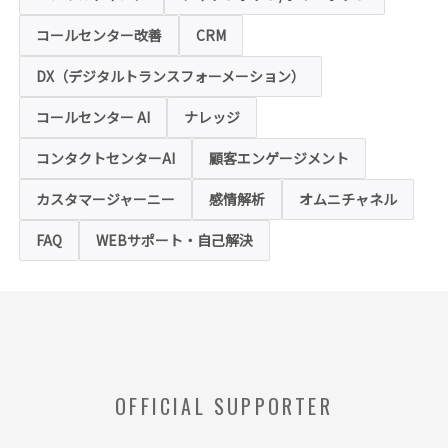
◆クッキー（Cookie）およびWebビーコン（クリ
アGIF）の利用
コールセンター改善
CRM
本ホームページの一部では、本サービスの運
用状況の把握や利便性の向上を図るため、
DX（デジタルトランスフォーメーション）
「クッキー」および「webビーコン」という
技術を利用し情報を収集する場合があります
コールセンター AI
ナレッジ
が、これによりお客様のお名前、ご住所、電
話番号、メールアドレス等の個人を特定する
ような情報を取得することはございません。
コンタクトセンターAI
顧客エンゲージメント
お客様は、ウェブブラウザの設定変更によ
り、クッキーの受け取り拒否や警告の表示を
させることが可能ですが、クッキーの受け取
カスタマージャーニー
感情解析
オムニチャネル
りを拒否された場合、本ホームページにおい
て提供するサービスの一部をご利用できない
FAQ
WEBサポート・自己解決
場合がありますのでご了承ください。
※【クッキー】
ウェブサイトを管理するウェブサーバとご利
用者のウェブブラウザとの間で相互にやりと
りされる情報のことをいいます。
※【Webビーコン】
OFFICIAL SUPPORTER
お客様のコンピュータからのアクセス状況を
収集し、特定のWebページの使用率等に関す
る統計を取得できる技術のことをいいます。