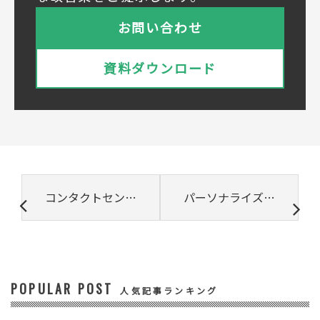
株式会社ベルシステム24ホールディングス
株式会社ベルシステム24ホールディングスの
お問い合わせ
プライバシーポリシーは
こちら
をご覧ください
株式会社ベルシステム24
資料ダウンロード
株式会社ベルシステム24のプライバシーポリ
シーは
こちら
をご覧ください
② 共同で利用される個人データの項目
所属組織名（会社名・団体名等）、氏名、部
署、役職、業種、ご住所、電話番号、E-Mail
アドレス
③ 共同して利用する者の利用目的
コンタクトセンターにおける感情解析データ利活用の可能性
パーソナライズとは？意味とマーケティング手法・進め方を解説
・お問い合わせいただいた内容やご相談に対
応するため
・電話、または電子メールによる商品・サー
ビスに関する情報の提供やイベント、セミナ
ー、展示会等のご案内をするため
POPULAR POST
④ 個人データの管理について責任を有する者
人気記事ランキング
リードプラス株式会社