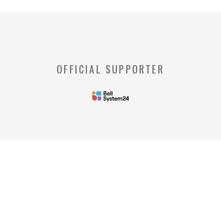
※【クッキー】
ウェブサイトを管理するウェブサーバとご利
用者のウェブブラウザとの間で相互にやりと
りされる情報のことをいいます。
※【Webビーコン】
OFFICIAL SUPPORTER
お客様のコンピュータからのアクセス状況を
収集し、特定のWebページの使用率等に関す
る統計を取得できる技術のことをいいます。
◆当社の個人情報の管理者およびお問い合わせ窓
口
＜管理者＞
リードプラス株式会社 個人情
報保護管理者 情報化推進部部
長
＜個人情報に関するお問い合わ
せ窓口＞
リードプラス株式会社 個人情報問合せ窓
口 電話番号: 03-4405-8712
※受付時間：平日 午前10時00分～午後5時
00分