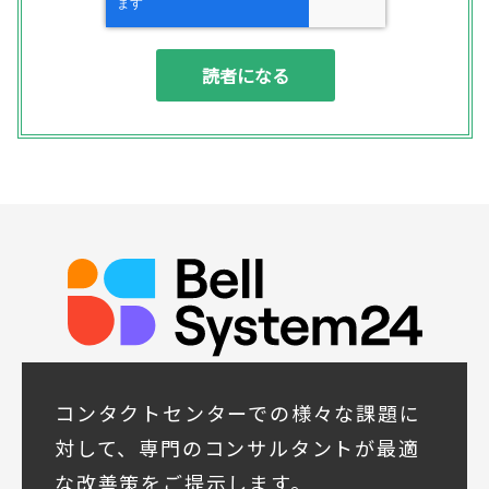
◆個人情報の利用目的
(1) お問い合わせいただいた内容やご相談に
対応するため
(2) 商品・サービスの提案、商談、契約の履
行、その他業務上必要な事務連絡を行うため
(3) ご要望いただいた資料の発送や確認した
結果をお客様に報告するため
(4) ダイレクトメール、電子メール、電話等
による商品・サービスに関する情報の提供や
イベント、セミナー、展示会等のご案内をす
るため
(5)顧客サービスの向上や新サービスの研究開
発に活かすため
◆取得する個人データの項目
所属組織名（会社名・団体名等）、氏名、部
署、役職、業種、ご住所、電話番号、E-Mail
アドレス
◆個人情報の共同利用
当社は下記会社との間で、お客様の個人情報
コンタクトセンターでの様々な課題に
を次のとおり共同して利用いたします。
対して、専門のコンサルタントが最適
① 共同利用する者の範囲
な改善策をご提示します。