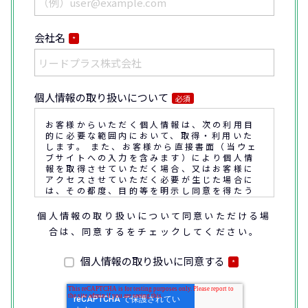
会社名
*
個人情報の取り扱いについて
必須
お客様からいただく個人情報は、次の利用目
的に必要な範囲内において、取得・利用いた
します。 また、お客様から直接書面（当ウェ
ブサイトへの入力を含みます）により個人情
報を取得させていただく場合、又はお客様に
アクセスさせていただく必要が生じた場合に
は、その都度、目的等を明示し同意を得たう
えで取得又はアクセスさせていただきます。
個人情報の取り扱いについて同意いただける場
合は、同意するをチェックしてください。
なお、通話内容の確認や応対品質の評価・研
修を通じて顧客満足の向上を図るために、お
客様との通話内容を書面、音声又は電子的方
個人情報の取り扱いに同意する
*
法により記録させていただくことがありま
す。