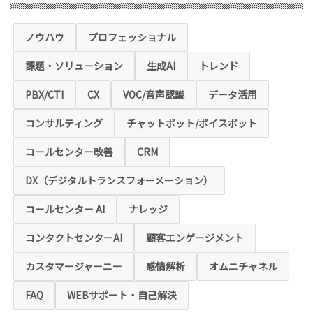
当社運営のホームページ（以下、「本ホーム
ページ」といいます。）では、お客様の個人
情報保護のため、お問い合わせ、お申込み等
ノウハウ
プロフェッショナル
でご提供いただく個人情報は「SSL（Secure
Sockets Layer）」というデータ暗号化技術
課題・ソリューション
生成AI
トレンド
により保護されます。SSLに対応していない
ブラウザをご利用の場合は、本ホームページ
にアクセスできなくなることや情報の入力が
PBX/CTI
CX
VOC/音声認識
データ活用
できない場合があります。
コンサルティング
チャットボット/ボイスボット
◆クッキー（Cookie）およびWebビーコン（クリ
アGIF）の利用
コールセンター改善
CRM
本ホームページの一部では、本サービスの運
用状況の把握や利便性の向上を図るため、
DX（デジタルトランスフォーメーション）
「クッキー」および「webビーコン」という
技術を利用し情報を収集する場合があります
コールセンター AI
ナレッジ
が、これによりお客様のお名前、ご住所、電
話番号、メールアドレス等の個人を特定する
ような情報を取得することはございません。
コンタクトセンターAI
顧客エンゲージメント
お客様は、ウェブブラウザの設定変更によ
り、クッキーの受け取り拒否や警告の表示を
させることが可能ですが、クッキーの受け取
カスタマージャーニー
感情解析
オムニチャネル
りを拒否された場合、本ホームページにおい
て提供するサービスの一部をご利用できない
FAQ
WEBサポート・自己解決
場合がありますのでご了承ください。