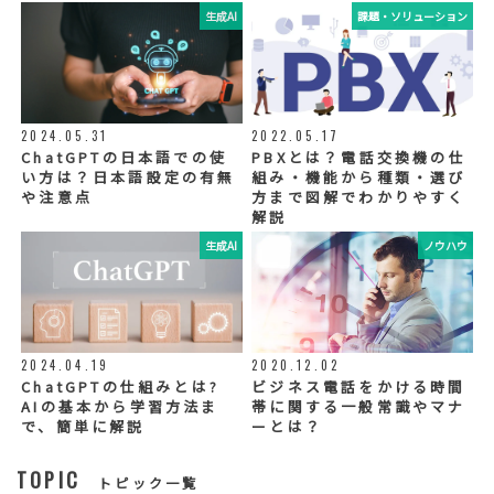
生成AI
課題・ソリューション
⑤ 取得方法
当社ウェブサイトへの入力
◆個人情報の外部委託
利用目的の範囲内で、お客様の個人情報を当
2024.05.31
2022.05.17
社グループ会社や委託業者が使用することが
ChatGPTの日本語での使
PBXとは？電話交換機の仕
ございます。個人情報を委託する場合は、当
い方は？日本語設定の有無
組み・機能から種類・選び
社が規定する基準を満たす委託業者を選定
や注意点
方まで図解でわかりやすく
し、適切な取扱いが行われるよう管理・監督
解説
いたします。
生成AI
ノウハウ
◆個人情報の提示の任意性
お問い合わせ内容、お申込み内容について
は、電話や電子メールでご回答・ご連絡をさ
せていただきますので、必須項目についてご
記入をお願いいたします。
2024.04.19
2020.12.02
個人情報の記入（ウェブサイトへの入力を含
む）は任意ですが、「必須入力項目」に正し
ChatGPTの仕組みとは?
ビジネス電話をかける時間
くご記入いただけない場合は、商品・サービ
AIの基本から学習方法ま
帯に関する一般常識やマナ
ス等を適切にご提供できない場合がございま
で、簡単に解説
ーとは？
す。
TOPIC
トピック一覧
◆セキュリティについて