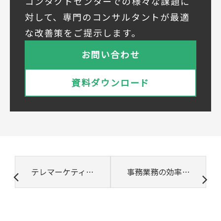
コンタクトセンターでの様々な課題に
を次のとおり共同して利用いたします。
対して、専門のコンサルタントが最適
① 共同利用する者の範囲
な改善策をご提示します。
株式会社ベルシステム24ホールディングス
株式会社ベルシステム24ホールディングスの
お問い合わせ
プライバシーポリシーは
こちら
をご覧ください
株式会社ベルシステム24
資料ダウンロード
株式会社ベルシステム24のプライバシーポリ
シーは
こちら
をご覧ください
② 共同で利用される個人データの項目
所属組織名（会社名・団体名等）、氏名、部
署、役職、業種、ご住所、電話番号、E-Mail
アドレス
③ 共同して利用する者の利用目的
テレマーケティングとは？導入メリットや成功のコツを解説
事務業務の効率化にむけた６つのポイント
・お問い合わせいただいた内容やご相談に対
応するため
・電話、または電子メールによる商品・サー
ビスに関する情報の提供やイベント、セミナ
ー、展示会等のご案内をするため