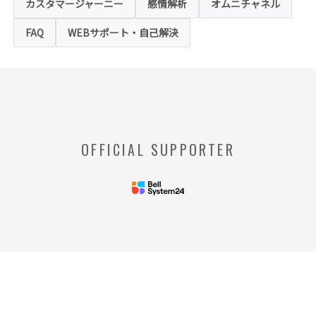
させることが可能ですが、クッキーの受け取
カスタマージャーニー
感情解析
オムニチャネル
りを拒否された場合、本ホームページにおい
て提供するサービスの一部をご利用できない
FAQ
WEBサポート・自己解決
場合がありますのでご了承ください。
※【クッキー】
ウェブサイトを管理するウェブサーバとご利
用者のウェブブラウザとの間で相互にやりと
りされる情報のことをいいます。
※【Webビーコン】
OFFICIAL SUPPORTER
お客様のコンピュータからのアクセス状況を
収集し、特定のWebページの使用率等に関す
る統計を取得できる技術のことをいいます。
◆当社の個人情報の管理者およびお問い合わせ窓
口
＜管理者＞
リードプラス株式会社 個人情
報保護管理者 情報化推進部部
長
＜個人情報に関するお問い合わ
せ窓口＞
リードプラス株式会社 個人情報問合せ窓