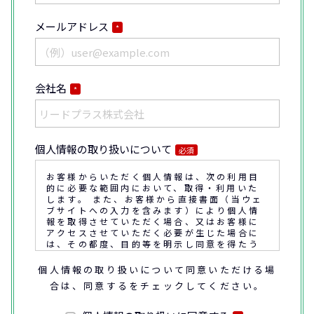
メールアドレス
*
会社名
*
個人情報の取り扱いについて
必須
お客様からいただく個人情報は、次の利用目
的に必要な範囲内において、取得・利用いた
します。 また、お客様から直接書面（当ウェ
ブサイトへの入力を含みます）により個人情
報を取得させていただく場合、又はお客様に
アクセスさせていただく必要が生じた場合に
は、その都度、目的等を明示し同意を得たう
えで取得又はアクセスさせていただきます。
個人情報の取り扱いについて同意いただける場
合は、同意するをチェックしてください。
なお、通話内容の確認や応対品質の評価・研
修を通じて顧客満足の向上を図るために、お
客様との通話内容を書面、音声又は電子的方