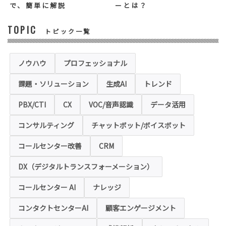
ス等を適切にご提供できない場合がございま
で、簡単に解説
ーとは？
す。
TOPIC
トピック一覧
◆セキュリティについて
当社運営のホームページ（以下、「本ホーム
ページ」といいます。）では、お客様の個人
情報保護のため、お問い合わせ、お申込み等
ノウハウ
プロフェッショナル
でご提供いただく個人情報は「SSL（Secure
Sockets Layer）」というデータ暗号化技術
課題・ソリューション
生成AI
トレンド
により保護されます。SSLに対応していない
ブラウザをご利用の場合は、本ホームページ
にアクセスできなくなることや情報の入力が
PBX/CTI
CX
VOC/音声認識
データ活用
できない場合があります。
コンサルティング
チャットボット/ボイスボット
◆クッキー（Cookie）およびWebビーコン（クリ
アGIF）の利用
コールセンター改善
CRM
本ホームページの一部では、本サービスの運
用状況の把握や利便性の向上を図るため、
DX（デジタルトランスフォーメーション）
「クッキー」および「webビーコン」という
技術を利用し情報を収集する場合があります
コールセンター AI
ナレッジ
が、これによりお客様のお名前、ご住所、電
話番号、メールアドレス等の個人を特定する
ような情報を取得することはございません。
コンタクトセンターAI
顧客エンゲージメント
お客様は、ウェブブラウザの設定変更によ
り、クッキーの受け取り拒否や警告の表示を