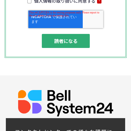
個人情報の取り扱いに同意する
*
法により記録させていただくことがありま
す。
◆個人情報の利用目的
(1) お問い合わせいただいた内容やご相談に
対応するため
(2) 商品・サービスの提案、商談、契約の履
行、その他業務上必要な事務連絡を行うため
(3) ご要望いただいた資料の発送や確認した
結果をお客様に報告するため
(4) ダイレクトメール、電子メール、電話等
による商品・サービスに関する情報の提供や
イベント、セミナー、展示会等のご案内をす
るため
(5)顧客サービスの向上や新サービスの研究開
発に活かすため
◆取得する個人データの項目
所属組織名（会社名・団体名等）、氏名、部
署、役職、業種、ご住所、電話番号、E-Mail
アドレス
◆個人情報の共同利用
当社は下記会社との間で、お客様の個人情報