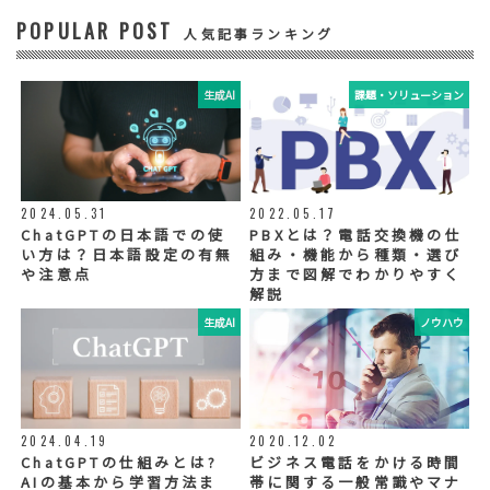
POPULAR POST
④ 個人データの管理について責任を有する者
人気記事ランキング
リードプラス株式会社
生成AI
課題・ソリューション
⑤ 取得方法
当社ウェブサイトへの入力
◆個人情報の外部委託
利用目的の範囲内で、お客様の個人情報を当
2024.05.31
2022.05.17
社グループ会社や委託業者が使用することが
ChatGPTの日本語での使
PBXとは？電話交換機の仕
ございます。個人情報を委託する場合は、当
い方は？日本語設定の有無
組み・機能から種類・選び
社が規定する基準を満たす委託業者を選定
や注意点
方まで図解でわかりやすく
し、適切な取扱いが行われるよう管理・監督
解説
いたします。
生成AI
ノウハウ
◆個人情報の提示の任意性
お問い合わせ内容、お申込み内容について
は、電話や電子メールでご回答・ご連絡をさ
せていただきますので、必須項目についてご
記入をお願いいたします。
2024.04.19
2020.12.02
個人情報の記入（ウェブサイトへの入力を含
む）は任意ですが、「必須入力項目」に正し
ChatGPTの仕組みとは?
ビジネス電話をかける時間
くご記入いただけない場合は、商品・サービ
AIの基本から学習方法ま
帯に関する一般常識やマナ