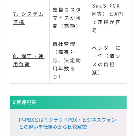
SaaS（CR
独自カスタ
7. システム
M等）とAPI
マイズが可
連携
で連携が容
能（高額）
易
自社管理
ベンダーに
（障害対
8. 保守・運
一任（情シ
応、法定耐
用負荷
スの負担
用年数あ
減）
り）
関連記事
IP-PBXとは？クラウドPBX・ビジネスフォン
との違いを仕組みから比較解説