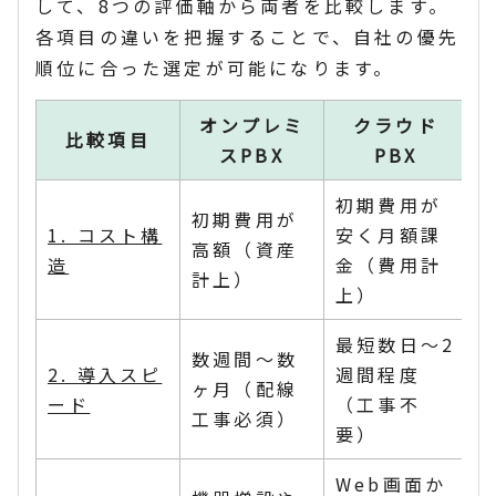
して、8つの評価軸から両者を比較します。
各項目の違いを把握することで、自社の優先
順位に合った選定が可能になります。
オンプレミ
クラウド
比較項目
スPBX
PBX
初期費用が
初期費用が
1. コスト構
安く月額課
高額（資産
造
金（費用計
計上）
上）
最短数日〜2
数週間〜数
2. 導入スピ
週間程度
ヶ月（配線
ード
（工事不
工事必須）
要）
Web画面か