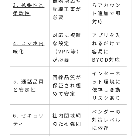
機器増設や
3. 拡張性と
らアカウン
配線工事が
柔軟性
ト追加で即
必要
対応
対応に複雑
アプリを入
4. スマホ内
な設定
れるだけで
線化
（VPN等）
容易に
が必要
BYOD対応
インターネ
回線品質が
5. 通話品質
ット環境に
保証され極
と安定性
依存し変動
めて安定
リスクあり
ベンダーの
6. セキュリ
社内閉域網
対策レベル
ティ
のため強固
に依存