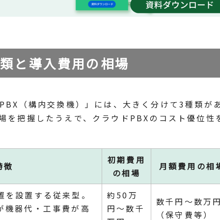
種類と導入費用の相場
PBX（構内交換機）」には、大きく分けて3種類が
場を把握したうえで、クラウドPBXのコスト優位性
初期費用
特徴
月額費用の相
の相場
置を設置する従来型。
約50万
数千円〜数万
が機器代・工事費が高
円〜数千
（保守費等）