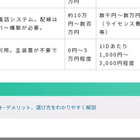
万円
約10万
数千円〜数万
る電話システム。配線は
円〜数百
（ライセンス
バー構築が必要。
万円
等）
1IDあたり
利用。主装置が不要で
0円〜5
1,000円〜
。
万円程度
3,000円程度
ット･デメリット、選び方をわかりやすく解説