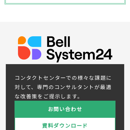
(4) ダイレクトメール、電子メール、電話等
による商品・サービスに関する情報の提供や
イベント、セミナー、展示会等のご案内をす
るため
(5)顧客サービスの向上や新サービスの研究開
発に活かすため
◆取得する個人データの項目
所属組織名（会社名・団体名等）、氏名、部
署、役職、業種、ご住所、電話番号、E-Mail
アドレス
◆個人情報の共同利用
当社は下記会社との間で、お客様の個人情報
コンタクトセンターでの様々な課題に
を次のとおり共同して利用いたします。
対して、専門のコンサルタントが最適
① 共同利用する者の範囲
な改善策をご提示します。
株式会社ベルシステム24ホールディングス
株式会社ベルシステム24ホールディングスの
お問い合わせ
プライバシーポリシーは
こちら
をご覧ください
株式会社ベルシステム24
資料ダウンロード
株式会社ベルシステム24のプライバシーポリ