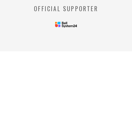
※【Webビーコン】
OFFICIAL SUPPORTER
お客様のコンピュータからのアクセス状況を
収集し、特定のWebページの使用率等に関す
る統計を取得できる技術のことをいいます。
◆当社の個人情報の管理者およびお問い合わせ窓
口
＜管理者＞
リードプラス株式会社 個人情
報保護管理者 情報化推進部部
長
＜個人情報に関するお問い合わ
せ窓口＞
リードプラス株式会社 個人情報問合せ窓
口 電話番号: 03-4405-8712
※受付時間：平日 午前10時00分～午後5時
00分
ご提供いただいた情報はリードプラス株式会
社の『プライバシーポリシー』に沿い厳重に
管理いたします。
『
個人情報取扱同意書
』をご覧頂き、ご登録いた
だいた情報の取り扱いについて ご確認、ご同
意のうえ、フォームをご送信ください。