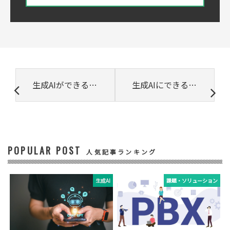
シーは
こちら
をご覧ください
② 共同で利用される個人データの項目
所属組織名（会社名・団体名等）、氏名、部
署、役職、業種、ご住所、電話番号、E-Mail
アドレス
③ 共同して利用する者の利用目的
生成AIができることを用途別に解説! 利用するメリット・デメリットも紹介
生成AIにできること・できないことは? 生成AIの今後についても紹介
・お問い合わせいただいた内容やご相談に対
応するため
・電話、または電子メールによる商品・サー
ビスに関する情報の提供やイベント、セミナ
ー、展示会等のご案内をするため
POPULAR POST
④ 個人データの管理について責任を有する者
人気記事ランキング
リードプラス株式会社
生成AI
課題・ソリューション
⑤ 取得方法
当社ウェブサイトへの入力
◆個人情報の外部委託