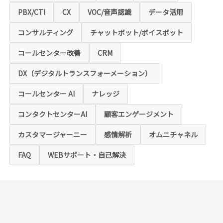
ブラウザをご利用の場合は、本ホームページ
にアクセスできなくなることや情報の入力が
PBX/CTI
CX
VOC/音声認識
データ活用
できない場合があります。
コンサルティング
チャットボット/ボイスボット
◆クッキー（Cookie）およびWebビーコン（クリ
アGIF）の利用
コールセンター改善
CRM
本ホームページの一部では、本サービスの運
用状況の把握や利便性の向上を図るため、
DX（デジタルトランスフォーメーション）
「クッキー」および「webビーコン」という
技術を利用し情報を収集する場合があります
コールセンター AI
ナレッジ
が、これによりお客様のお名前、ご住所、電
話番号、メールアドレス等の個人を特定する
ような情報を取得することはございません。
コンタクトセンターAI
顧客エンゲージメント
お客様は、ウェブブラウザの設定変更によ
り、クッキーの受け取り拒否や警告の表示を
させることが可能ですが、クッキーの受け取
カスタマージャーニー
感情解析
オムニチャネル
りを拒否された場合、本ホームページにおい
て提供するサービスの一部をご利用できない
FAQ
WEBサポート・自己解決
場合がありますのでご了承ください。
※【クッキー】
ウェブサイトを管理するウェブサーバとご利
用者のウェブブラウザとの間で相互にやりと
りされる情報のことをいいます。