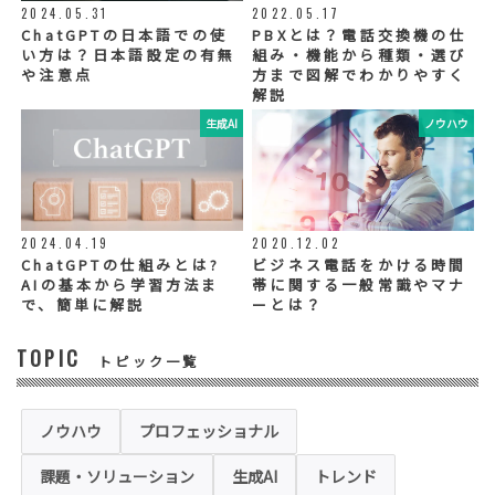
利用目的の範囲内で、お客様の個人情報を当
2024.05.31
2022.05.17
社グループ会社や委託業者が使用することが
ChatGPTの日本語での使
PBXとは？電話交換機の仕
ございます。個人情報を委託する場合は、当
い方は？日本語設定の有無
組み・機能から種類・選び
社が規定する基準を満たす委託業者を選定
や注意点
方まで図解でわかりやすく
し、適切な取扱いが行われるよう管理・監督
解説
いたします。
生成AI
ノウハウ
◆個人情報の提示の任意性
お問い合わせ内容、お申込み内容について
は、電話や電子メールでご回答・ご連絡をさ
せていただきますので、必須項目についてご
記入をお願いいたします。
2024.04.19
2020.12.02
個人情報の記入（ウェブサイトへの入力を含
む）は任意ですが、「必須入力項目」に正し
ChatGPTの仕組みとは?
ビジネス電話をかける時間
くご記入いただけない場合は、商品・サービ
AIの基本から学習方法ま
帯に関する一般常識やマナ
ス等を適切にご提供できない場合がございま
で、簡単に解説
ーとは？
す。
TOPIC
トピック一覧
◆セキュリティについて
当社運営のホームページ（以下、「本ホーム
ページ」といいます。）では、お客様の個人
情報保護のため、お問い合わせ、お申込み等
ノウハウ
プロフェッショナル
でご提供いただく個人情報は「SSL（Secure
Sockets Layer）」というデータ暗号化技術
課題・ソリューション
生成AI
トレンド
により保護されます。SSLに対応していない