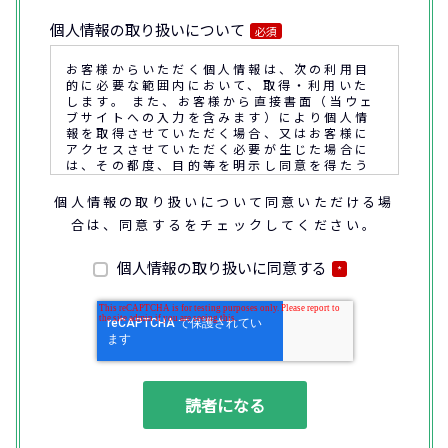
個人情報の取り扱いについて
必須
お客様からいただく個人情報は、次の利用目
的に必要な範囲内において、取得・利用いた
します。 また、お客様から直接書面（当ウェ
ブサイトへの入力を含みます）により個人情
報を取得させていただく場合、又はお客様に
アクセスさせていただく必要が生じた場合に
は、その都度、目的等を明示し同意を得たう
えで取得又はアクセスさせていただきます。
個人情報の取り扱いについて同意いただける場
合は、同意するをチェックしてください。
なお、通話内容の確認や応対品質の評価・研
修を通じて顧客満足の向上を図るために、お
客様との通話内容を書面、音声又は電子的方
個人情報の取り扱いに同意する
*
法により記録させていただくことがありま
す。
◆個人情報の利用目的
(1) お問い合わせいただいた内容やご相談に
対応するため
(2) 商品・サービスの提案、商談、契約の履
行、その他業務上必要な事務連絡を行うため
(3) ご要望いただいた資料の発送や確認した
結果をお客様に報告するため